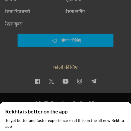
रेख़्ता डिक्शनरी
रेख़्ता लर्निंग
रेख़्ता बुक्स
संपर्क कीजिए
फॉलो कीजिए
प्राइवेसी पॉलिसी
इस्तेमाल की शर्तें
कॉपीराइट
Rekhta is better on the app
© 2026 Rekhta™ Foundation. All rights reserved.
To get better and faster experience read this on the all new Rekhta
app
ऐप में पढ़िए