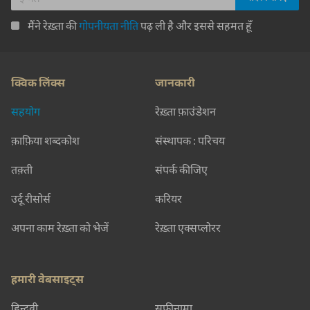
मैंने रेख़्ता की
गोपनीयता नीति
पढ़ ली है और इससे सहमत हूँ
क्विक लिंक्स
जानकारी
सहयोग
रेख़्ता फ़ाउंडेशन
क़ाफ़िया शब्दकोश
संस्थापक : परिचय
तक़्ती
संपर्क कीजिए
उर्दू रीसोर्स
करियर
अपना काम रेख़्ता को भेजें
रेख़्ता एक्सप्लोरर
हमारी वेबसाइट्स
हिन्दवी
सूफ़ीनामा