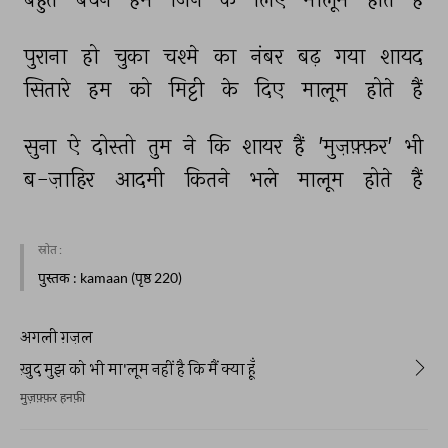
पुराना 
हो 
चुका 
चश्मे 
का 
नंबर 
बढ़ 
गया 
शायद 
सितारे 
हम 
को 
मिट्टी 
के 
दिए 
मालूम 
होते 
हैं 
सुना 
ऐ 
दोस्तो 
तुम 
ने 
कि 
शायर 
हैं 
'मुज़फ़्फ़र' 
भी 
ब-ज़ाहिर 
आदमी 
कितने 
भले 
मालूम 
होते 
हैं 
स्रोत :
पुस्तक
: kamaan (पृष्ठ 220)
अगली ग़ज़ल
ख़ुद मुझ को भी मा'लूम नहीं है कि मैं क्या हूँ
मुज़फ़्फ़र हनफ़ी