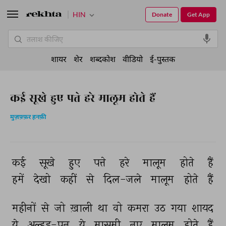
HIN
Donate
Get App
शायर
शेर
शब्दकोश
वीडियो
ई-पुस्तक
कई सूखे हुए पत्ते हरे मालूम होते हैं
मुज़फ़्फ़र हनफ़ी
कई 
सूखे 
हुए 
पत्ते 
हरे 
मालूम 
होते 
हैं 
हमें 
देखो 
कहीं 
से 
दिल-जले 
मालूम 
होते 
हैं 
महीनों 
से 
जो 
ख़ाली 
था 
वो 
कमरा 
उठ 
गया 
शायद 
ये 
अल्हड़-पन 
ये 
मासूमी 
नए 
मालूम 
होते 
हैं 