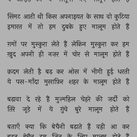
सिमट 
आती 
थी 
किस 
अपनाइयत 
के 
साथ 
वो 
कुटिया 
इमारत 
में 
तो 
हम 
दुबके 
हुए 
मालूम 
होते 
हैं 
ग़मों 
पर 
मुस्कुरा 
लेते 
हैं 
लेकिन 
मुस्कुरा 
कर 
हम 
ख़ुद 
अपनी 
ही 
नज़र 
में 
चोर 
से 
मालूम 
होते 
हैं 
क़दम 
लेती 
है 
बढ़ 
कर 
ओस 
में 
भीगी 
हुई 
धरती 
ये 
पस-माँदा 
मुसाफ़िर 
शहर 
के 
मालूम 
होते 
हैं 
बढ़ावा 
दे 
रहे 
हैं 
मुज़्महिल 
चेहरे 
की 
ज़र्दी 
को 
तिरे 
जूड़े 
में 
ये 
ग़ुंचे 
बुरे 
मालूम 
होते 
हैं 
बताएँ 
क्या 
कि 
बेचैनी 
बढ़ाते 
हैं 
वही 
आ 
कर 
बहुत 
बेचैन 
हम 
जिन 
के 
लिए 
मालूम 
होते 
हैं 