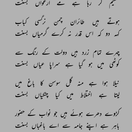
تقسیم 
کر 
رہا 
ہے 
مے 
ارغواں 
بسنت 
ہوتے 
ہیں 
طائران 
چمن 
نرگسی 
کباب 
کہہ 
دو 
کہ 
اس 
قدر 
نہ 
کرے 
گرمیاں 
بسنت 
چہرے 
تمام 
زرد 
ہیں 
دولت 
کے 
رنگ 
سے 
کوٹھی 
میں 
ہو 
گیا 
ہے 
سراپا 
عیاں 
بسنت 
نیلا 
ہوا 
ہے 
منہ 
گل 
سوسن 
کا 
باغ 
میں 
لیتا 
ہے 
اختلاط 
میں 
کیا 
چٹکیاں 
بسنت 
کڑوے 
دھرے 
ہوئے 
ہیں 
جو 
نواب 
کے 
حضور 
باہر 
ہے 
اپنے 
جامہ 
سے 
اے 
باغباں 
بسنت 