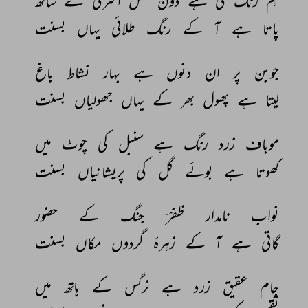
ہم 
رنگ 
کی 
ہے 
دون 
نکل 
اشرفی 
کے 
ساتھ 
پاتا 
ہے 
آ 
کے 
رنگ 
طلائی 
یہاں 
بسنت 
جوبن 
پر 
ان 
دنوں 
ہے 
بہار 
نشاط 
باغ 
لیتا 
ہے 
پھول 
بھر 
کے 
یہاں 
جھولیاں 
بسنت 
موباف 
زرد 
رنگ 
ہے 
سنبل 
کی 
چوٹ 
میں 
کھوتا 
ہے 
بوئے 
گل 
کی 
پریشانیاں 
بسنت 
نواب 
نامدار 
ظفرؔ 
جنگ 
کے 
حضور 
گاتی 
ہے 
آ 
کے 
زہرۂ 
گردوں 
مکاں 
بسنت 
جام 
عقیق 
زرد 
ہے 
نرگس 
کے 
ہاتھ 
میں 