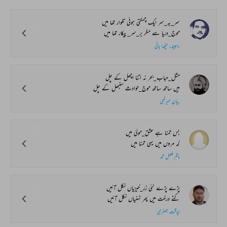
سر_بہ_سر ایک چمکتی ہوئی تلوار تھا میں
موج_دریا سے مگر بر_سر_پیکار تھا میں
راجیندر منچندا بانی
مثل_حباب_بحر نہ اتنا اچھل کے چل
ہیں ساتھ ساتھ موج_حوادث سنبھل کے چل
بیان میرٹھی
بس تمنا ہے عشق‌_مولیٰ میں
کہ مروں میں یہی تمنا میں
ماتم فضل محمد
پڑے پڑے نئی زر_خیزیاں نکل آئیں
کٹے درخت میں پھر ٹہنیاں نکل آئیں
لیاقت جعفری