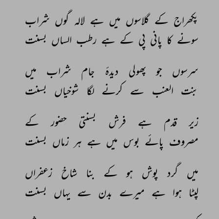
پکھراج 
کے 
گلاسوں 
میں 
ہے 
لالہ 
گوں 
شراب 
سونے 
کا 
پانی 
پی 
کے 
ہے 
رطب 
الساں 
بسنت 
سرسوں 
جو 
پھولی 
دیدۂ 
جام 
شراب 
میں 
بنت 
العنب 
سے 
کرنے 
لگا 
شوخیاں 
بسنت 
زیر 
قدم 
ہے 
فرش 
بسنتی 
حضور 
کے 
مصروف 
پائے 
بوس 
میں 
ہے 
ہر 
زماں 
بسنت 
میں 
گرد 
پوش 
ہو 
کے 
بنا 
شاخ 
زعفراں 
لپٹا 
ہوا 
ہے 
میرے 
بدن 
سے 
یہاں 
بسنت 