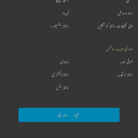
اردو وسائل
کیریئر
اپنی تخلیقات ریختہ کو بھیجیں
ریختہ ایکسپلورر
ہماری ویب سائٹس
صوفی نامہ
ہندوی
ریختہ لرننگ
ریختہ ڈکشنری
ریختہ بکس
رابطہ کیجیے