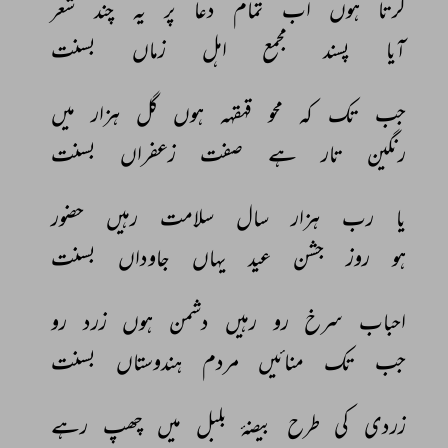
کرتا 
ہوں 
اب 
تمام 
دعا 
پر 
یہ 
چند 
شعر 
آیا 
پسند 
مجمع 
اہل 
زماں 
بسنت 
جب 
تک 
کہ 
محو 
قہقہہ 
ہوں 
گل 
ہزار 
میں 
رنگین 
تار 
ہے 
صفت 
زعفراں 
بسنت 
یا 
رب 
ہزار 
سال 
سلامت 
رہیں 
حضور 
ہو 
روز 
جشن 
عید 
یہاں 
جاوداں 
بسنت 
احباب 
سرخ 
رو 
رہیں 
دشمن 
ہوں 
زرد 
رو 
جب 
تک 
منائیں 
مردم 
ہندوستاں 
بسنت 
زردی 
کی 
طرح 
بیضۂ 
بلبل 
میں 
چھپ 
رہے 