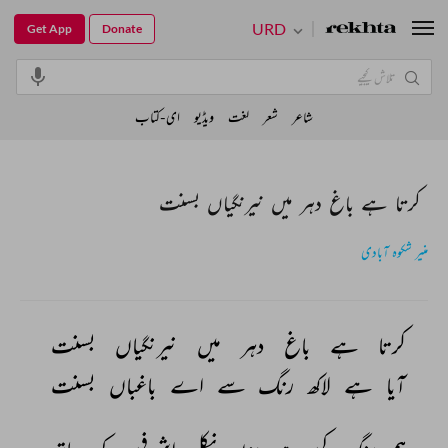
URD
Get App
Donate
شاعر
شعر
لغت
ویڈیو
ای-کتاب
کرتا ہے باغ دہر میں نیرنگیاں بسنت
منیر شکوہ آبادی
کرتا 
ہے 
باغ 
دہر 
میں 
نیرنگیاں 
بسنت 
آیا 
ہے 
لاکھ 
رنگ 
سے 
اے 
باغباں 
بسنت 