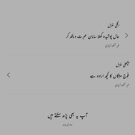
اگلی غزل
حال پوشیدہ کھلا سامان عبرت دیکھ کر
منیر شکوہ آبادی
پچھلی غزل
فوج مژگاں کا کچھ ارادہ ہے
منیر شکوہ آبادی
آپ یہ بھی پڑھ سکتے ہیں
ہماری پسند