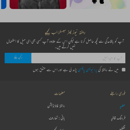
ریختہ نیوز لیٹر سبسکرائب کیجیے
آپ کو باقاعدگی سے کچھ حاصل کرنا ہے لیکن اس کے علاوہ آپ کسی بھی ای میل کا استعمال
نہیں کرتے ہیں۔
میں نے ریختہ کی
پرائیویسی پالیسی
پڑھ لی ہے اور اس سے متفق ہوں
فوری رابطے
معلومات
عطیہ
ریختہ فاؤنڈیشن
فرہنگ قافیہ
بانی : تعارف
تقطیع
رابطہ کیجیے