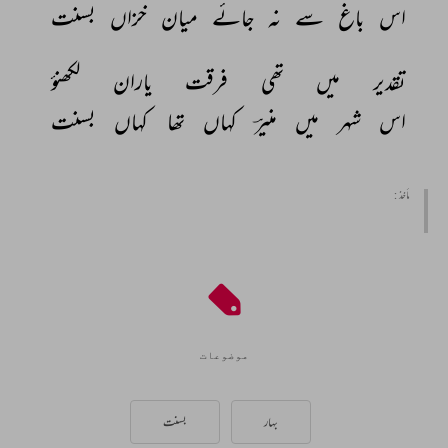
اس 
باغ 
سے 
نہ 
جائے 
میان 
خزاں 
بسنت 
تقدیر 
میں 
تھی 
فرقت 
یاران 
لکھنؤ 
اس 
شہر 
میں 
منیرؔ 
کہاں 
تھا 
کہاں 
بسنت 
مأخذ :
موضوعات
بہار
بسنت