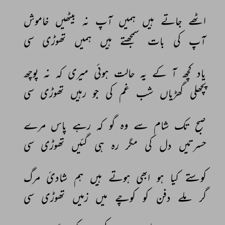
اٹھے 
جاتے 
ہیں 
ہمیں 
آپ 
نہ 
بیٹھیں 
خاموش 
آپ 
کی 
بات 
سمجھتے 
ہیں 
ہمیں 
تھوڑی 
سی 
یاد 
کچھ 
آ 
کے 
یہ 
حالت 
ہوئی 
میری 
کہ 
نہ 
پوچھ 
پچھلی 
گھڑیاں 
شب 
غم 
کی 
جو 
رہیں 
تھوڑی 
سی 
صبح 
تک 
شام 
سے 
وہ 
گو 
کہ 
رہے 
پاس 
مرے 
حسرتیں 
دل 
کی 
مگر 
رہ 
ہی 
گئیں 
تھوڑی 
سی 
کوستے 
کیا 
ہو 
ابھی 
ہوتے 
ہیں 
ہم 
شادیٔ 
مرگ 
گر 
ملے 
دفن 
کو 
کوچے 
میں 
زمیں 
تھوڑی 
سی 