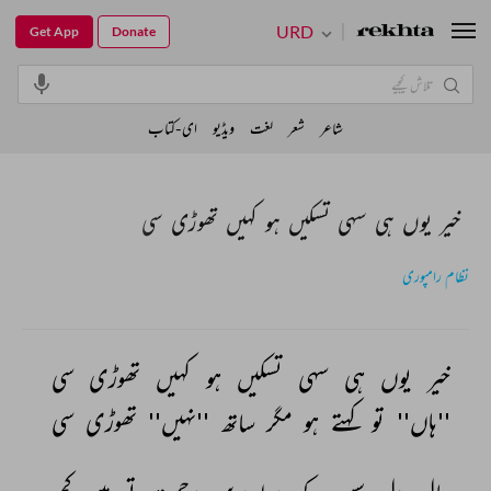
URD
Get App
Donate
شاعر
شعر
لغت
ویڈیو
ای-کتاب
خیر یوں ہی سہی تسکیں ہو کہیں تھوڑی سی
نظام رامپوری
خیر 
یوں 
ہی 
سہی 
تسکیں 
ہو 
کہیں 
تھوڑی 
سی 
''ہاں'' 
تو 
کہتے 
ہو 
مگر 
ساتھ 
''نہیں'' 
تھوڑی 
سی 