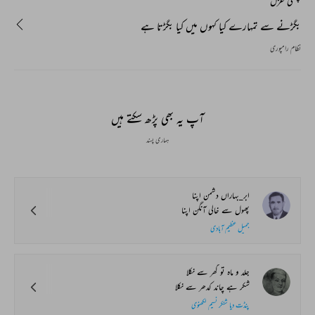
پچھلی غزل
بگڑنے سے تمہارے کیا کہوں میں کیا بگڑتا ہے
نظام رامپوری
آپ یہ بھی پڑھ سکتے ہیں
ہماری پسند
ابر_بہاراں دشمن اپنا
پھول سے خالی آنگن اپنا
جمیل عظیم آبادی
جلد و ماہ تو گھر سے نکلا
شکر ہے چاند کدھر سے نکلا
پنڈت دیا شنکر نسیم لکھنوی