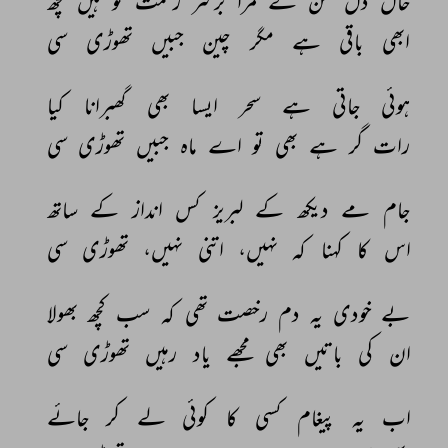
حال 
دل 
سن 
کے 
مرا 
برسر 
رحمت 
تو 
ہیں 
کچھ 
ابھی 
باقی 
ہے 
مگر 
چین 
جبیں 
تھوڑی 
سی 
ہوئی 
جاتی 
ہے 
سحر 
ایسا 
بھی 
گھبرانا 
کیا 
رات 
گر 
ہے 
بھی 
تو 
اے 
ماہ 
جبیں 
تھوڑی 
سی 
جام 
مے 
دیکھ 
کے 
لبریز 
کس 
انداز 
کے 
ساتھ 
اس 
کا 
کہنا 
کہ 
نہیں، 
اتنی 
نہیں، 
تھوڑی 
سی 
بے 
خودی 
یہ 
دم 
رخصت 
تھی 
کہ 
سب 
کچھ 
بھولا 
ان 
کی 
باتیں 
بھی 
مجھے 
یاد 
رہیں 
تھوڑی 
سی 
اب 
یہ 
پیغام 
کسی 
کا 
کوئی 
لے 
کر 
جائے 