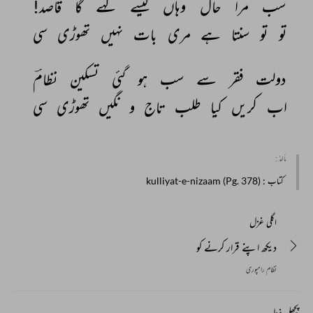
سب 
مرا 
حال 
وہاں 
کیسے 
کہے 
گا 
قاصد! 
تو 
تو 
سنتا 
ہے 
مری 
بات 
نہیں 
تھوڑی 
سی 
دولت 
فقر 
سے 
سب 
ہو 
گئی 
تسکین 
نظامؔ 
اب 
کریں 
کیا 
طلب 
تاج 
و 
نگیں 
تھوڑی 
سی 
مأخذ :
کتاب
: kulliyat-e-nizaam (Pg. 378)
اگلی غزل
دیکھ اپنے قرار کرنے کو
نظام رامپوری