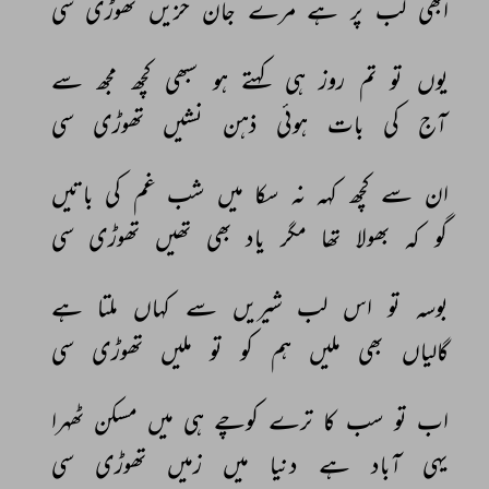
ابھی 
لب 
پر 
ہے 
مرے 
جان 
حزیں 
تھوڑی 
سی 
یوں 
تو 
تم 
روز 
ہی 
کہتے 
ہو 
سبھی 
کچھ 
مجھ 
سے 
آج 
کی 
بات 
ہوئی 
ذہن 
نشیں 
تھوڑی 
سی 
ان 
سے 
کچھ 
کہہ 
نہ 
سکا 
میں 
شب 
غم 
کی 
باتیں 
گو 
کہ 
بھولا 
تھا 
مگر 
یاد 
بھی 
تھیں 
تھوڑی 
سی 
بوسہ 
تو 
اس 
لب 
شیریں 
سے 
کہاں 
ملتا 
ہے 
گالیاں 
بھی 
ملیں 
ہم 
کو 
تو 
ملیں 
تھوڑی 
سی 
اب 
تو 
سب 
کا 
ترے 
کوچے 
ہی 
میں 
مسکن 
ٹھہرا 
یہی 
آباد 
ہے 
دنیا 
میں 
زمیں 
تھوڑی 
سی 