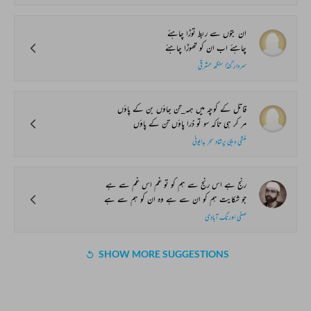
ان بتوں سے ربط توڑا چاہئے
چاہئے اب ان کو تھوڑا چاہئے
سردار گنڈا سنگھ مشرقی
قاتل کے کوچہ میں ہمہ_تن جاؤں بن کے پاؤں
مر کر ہی تاکہ سو تو ذرا پاؤں تن کے پاؤں
منشی دیبی پرشاد سحر بدایونی
رنج ہے اس رنج سے ہم کو تو غم اس غم سے ہے
جو شکایت ہم کو ان سے ہے وہ ان کو ہم سے ہے
صفی اورنگ آبادی
SHOW MORE SUGGESTIONS