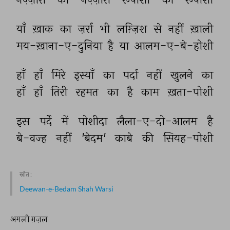
याँ 
ख़ाक 
का 
ज़र्रा 
भी 
लग़्ज़िश 
से 
नहीं 
ख़ाली 
मय-ख़ाना-ए-दुनिया 
है 
या 
आलम-ए-बे-होशी 
हाँ 
हाँ 
मिरे 
इस्याँ 
का 
पर्दा 
नहीं 
खुलने 
का 
हाँ 
हाँ 
तिरी 
रहमत 
का 
है 
काम 
ख़ता-पोशी 
इस 
पर्दे 
में 
पोशीदा 
लैला-ए-दो-आलम 
है 
बे-वज्ह 
नहीं 
'बेदम' 
काबे 
की 
सियह-पोशी 
स्रोत :
Deewan-e-Bedam Shah Warsi
अगली ग़ज़ल