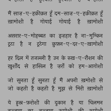
मैं 
साज़-ए-हक़ीक़त 
हूँ 
दम-साज़-ए-हक़ीक़त 
हूँ 
ख़ामोशी 
है 
गोयाई 
गोयाई 
है 
ख़ामोशी 
असरार-ए-मोहब्बत 
का 
इज़हार 
है 
ना-मुम्किन 
टूटा 
है 
न 
टूटेगा 
क़ुफ़्ल-ए-दर-ए-ख़ामोशी 
हर 
दिल 
में 
तजल्ली 
है 
उन 
के 
रुख़-ए-रौशन 
की 
ख़ुर्शीद 
से 
हासिल 
है 
ज़र्रों 
को 
हम-आग़ोशी 
जो 
सुनता 
हूँ 
सुनता 
हूँ 
मैं 
अपनी 
ख़मोशी 
से 
जो 
कहती 
है 
कहती 
है 
मुझ 
से 
मिरी 
ख़ामोशी 
ये 
हुस्न-फ़रोशी 
की 
दूकान 
है 
या 
चिलमन 
नज़्ज़ारा 
का 
नज़्ज़ारा 
रूपोशी 
की 
रूपोशी 