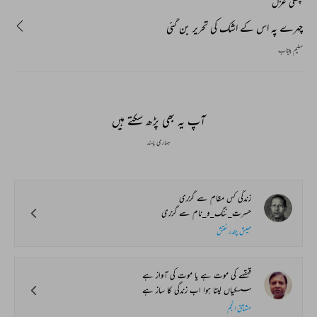
پچھلی غزل
چہرے پہ اس کے اشک کی تحریر بن گئی
سلیم بیتاب
آپ یہ بھی پڑھ سکتے ہیں
ہماری پسند
زندگی کس مقام سے گزری
حسرت_ننگ_و_نام سے گزری
مہیش چندر نقش
قہقہے کی موت ہے یا موت کی آواز ہے
سسکیاں لیتا ہوا اب زندگی کا ساز ہے
مشتاق انجم