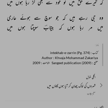
کہ 
تیرے 
حق 
میں 
تو 
خود 
سے 
بھی 
لڑ 
رہا 
ہوں 
میں 
وہ 
جی 
رہے 
ہیں 
کہ 
جو 
سوچ 
سے 
ہوئے 
عاری 
میں 
مر 
رہا 
ہوں 
کہ 
بیتابؔ 
سوچتا 
ہوں 
میں 
مأخذ :
کتاب
: intekhab-e-zarrin (Pg. 374)
Author
: Khvaja Mohammad Zakariya
مطبع
: Sangeet publication (2009)
اشاعت
: 2009
اگلی غزل
شہروں کی خاک چھان کر آیا ہوں گاؤں میں
سلیم بیتاب