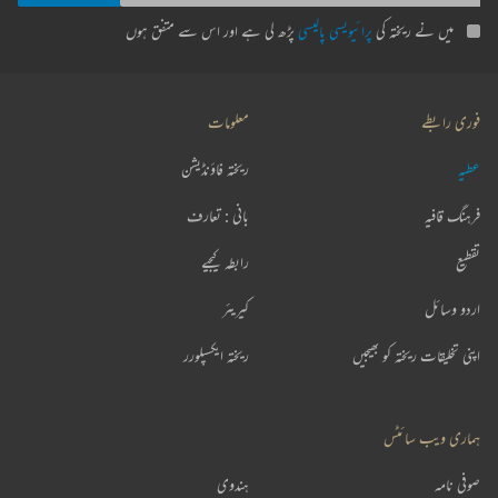
میں نے ریختہ کی
پرائیویسی پالیسی
پڑھ لی ہے اور اس سے متفق ہوں
فوری رابطے
معلومات
عطیہ
ریختہ فاؤنڈیشن
فرہنگ قافیہ
بانی : تعارف
تقطیع
رابطہ کیجیے
اردو وسائل
کیریئر
اپنی تخلیقات ریختہ کو بھیجیں
ریختہ ایکسپلورر
ہماری ویب سائٹس
صوفی نامہ
ہندوی