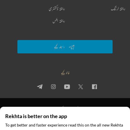
ریختہ لرننگ
ریختہ ڈکشنری
ریختہ بکس
رابطہ کیجیے
فالو کیجیے
پرائیویسی پالیسی
استعمال کی شرائط
جملہ حقوق
Rekhta is better on the app
© 2026 Rekhta™ Foundation. All rights reserved.
To get better and faster experience read this on the all new Rekhta