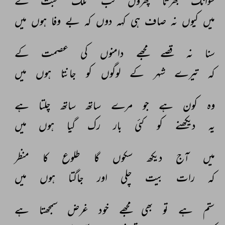
سوانگ 
بھرتا 
پھروں 
کب 
تلک 
محبت 
کے 
میں 
کیوں 
نہ 
صاف 
ہی 
کہہ 
دوں 
کہ 
بے 
وفا 
ہوں 
میں 
سنا 
نہ 
قصے 
مجھے 
دامنوں 
کی 
عصمت 
کے 
کہ 
تیرے 
شہر 
کے 
لوگوں 
کو 
جانتا 
ہوں 
میں 
وہ 
کون 
ہے 
جو 
مرے 
ساتھ 
ساتھ 
چلتا 
ہے 
یہ 
دیکھنے 
کو 
کئی 
بار 
رک 
گیا 
ہوں 
میں 
میں 
آج 
دیکھ 
سکوں 
گا 
طلوع 
کا 
منظر 
کہ 
رات 
بیت 
چلی 
اور 
جاگتا 
ہوں 
میں 
ستم 
ہے 
تو 
بھی 
مجھے 
خود 
غرض 
سمجھتا 
ہے 