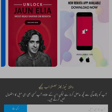
ریختہ نیوز لیٹر سبسکرائب کیجیے
آپ کو باقاعدگی سے کچھ حاصل کرنا ہے لیکن اس کے علاوہ آپ کسی بھی ای میل کا استعمال
نہیں کرتے ہیں۔