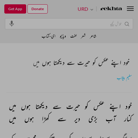
URD
Get App
Donate
شاعر
شعر
لغت
ویڈیو
ای-کتاب
خود اپنے عکس کو حیرت سے دیکھتا ہوں میں
سلیم بیتاب
خود 
اپنے 
عکس 
کو 
حیرت 
سے 
دیکھتا 
ہوں 
میں 
کنار 
آب 
بڑی 
دیر 
سے 
کھڑا 
ہوں 
میں 