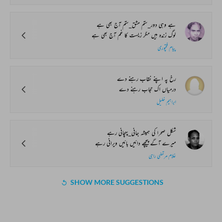
ہے وہی دور_ستم مشق_ستم آج بھی ہے
لوگ زندہ ہیں مگر زیست کا غم آج بھی ہے
پیام فتحپوری
رخ پہ اپنے نقاب رہنے دے
درمیاں اک حجاب رہنے دے
ابراہیم خلیل
شکل صحرا کی ہمیشہ جانی_پہچانی رہے
میرے آگے پیچھے دائیں بائیں ویرانی رہے
غلام مرتضی راہی
SHOW MORE SUGGESTIONS