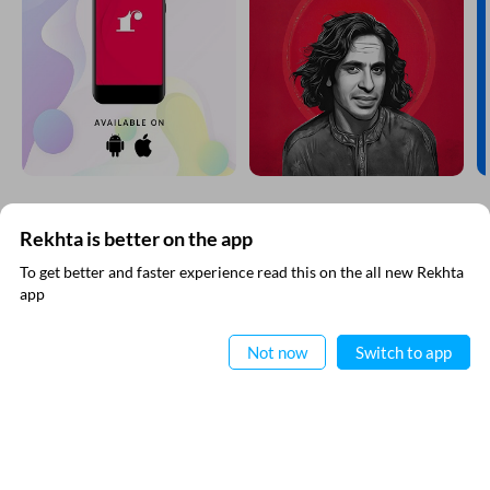
Rekhta is better on the app
रेख़्ता न्यूज़लेटर सबस्क्राइब कीजिए
To get better and faster experience read this on the all new Rekhta
app
नई जानकारियाँ प्राप्त करने के लिए रेख़्ता न्यूज़ लेटर सब्स्क्राइब कीजिए
ऐप में पढ़िए
Not now
Switch to app
RECITATIONS
मैंने रेख़्ता की
गोपनीयता नीति
पढ़ ली है और इससे सहमत हूँ
नोमान शौक़