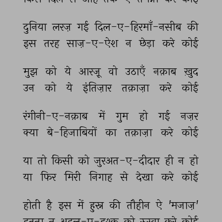
दुनिया 
लरज़ 
गई 
दिल-ए-हिरमाँ-नसीब 
की 
इस 
तरह 
साज़-ए-ऐश 
न 
छेड़ा 
करे 
कोई 
मुझ 
को 
ये 
आरज़ू 
वो 
उठाएँ 
नक़ाब 
ख़ुद 
उन 
को 
ये 
इंतिज़ार 
तक़ाज़ा 
करे 
कोई 
रंगीनी-ए-नक़ाब 
में 
गुम 
हो 
गई 
नज़र 
क्या 
बे-हिजाबियों 
का 
तक़ाज़ा 
करे 
कोई 
या 
तो 
किसी 
को 
जुरअत-ए-दीदार 
ही 
न 
हो 
या 
फिर 
मिरी 
निगाह 
से 
देखा 
करे 
कोई 
होती 
है 
इस 
में 
हुस्न 
की 
तौहीन 
ऐ 
'मजाज़' 
इतना 
न 
अहल-ए-इश्क़ 
को 
रुस्वा 
करे 
कोई 