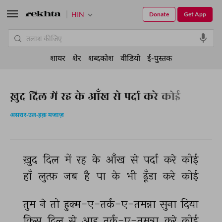
HIN
Donate
Get App
शायर
शेर
शब्दकोश
वीडियो
ई-पुस्तक
ख़ुद दिल में रह के आँख से पर्दा करे कोई
असरार-उल-हक़ मजाज़
ख़ुद 
दिल 
में 
रह 
के 
आँख 
से 
पर्दा 
करे 
कोई 
हाँ 
लुत्फ़ 
जब 
है 
पा 
के 
भी 
ढूँडा 
करे 
कोई 
तुम 
ने 
तो 
हुक्म-ए-तर्क-ए-तमन्ना 
सुना 
दिया 
किस 
दिल 
से 
आह 
तर्क-ए-तमन्ना 
करे 
कोई 