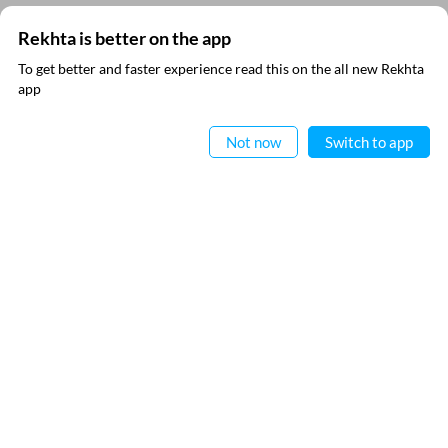
Rekhta is better on the app
To get better and faster experience read this on the all new Rekhta
app
ऐप में पढ़िए
Not now
Switch to app
VIDEOS
THIS VIDEO IS PLAYING FROM YOUTUBE
रेख़्ता न्यूज़लेटर सबस्क्राइब कीजिए
नई जानकारियाँ प्राप्त करने के लिए रेख़्ता न्यूज़ लेटर सब्स्क्राइब कीजिए