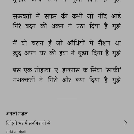
सऊबतों 
में 
सफ़र 
की 
कभी 
जो 
नींद 
आई 
मिरे 
बदन 
की 
थकन 
ने 
उठा 
दिया 
है 
मुझे 
मैं 
वो 
चराग़ 
हूँ 
जो 
आँधियों 
में 
रौशन 
था 
ख़ुद 
अपने 
घर 
की 
हवा 
ने 
बुझा 
दिया 
है 
मुझे 
बस 
एक 
तोहफ़ा-ए-इफ़्लास 
के 
सिवा 
'साक़ी' 
मशक़्क़तों 
ने 
मिरी 
और 
क्या 
दिया 
है 
मुझे 
अगली ग़ज़ल
ज़िंदगी भर मैं सरगिरानी से
साक़ी अमरोहवी