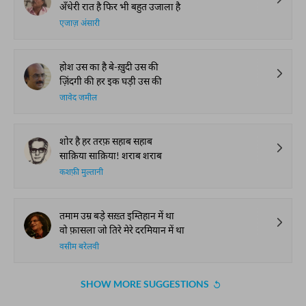
Gave Us Antakshari |
Thumri: From
Kazmi and Top
Bait Bazi Explained
Lucknow’s Courts to
Poets Live at t
Global Stages
e-Rekhta Lond
Mushaira
आप ये भी पढ़ सकते हैं
हमारी पसंद
क्या कह गई किसी की नज़र कुछ न पूछिए
क्या कुछ हुआ है दिल पे असर कुछ न पूछिए
अख़्तर शीरानी
ये तेरी याद है तेरा ख़याल है क्या है
अँधेरी रात है फिर भी बहुत उजाला है
एजाज़ अंसारी
होश उस का है बे-ख़ुदी उस की
ज़िंदगी की हर इक घड़ी उस की