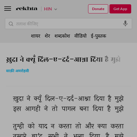
HIN
Donate
Get App
शायर
शेर
शब्दकोश
वीडियो
ई-पुस्तक
ख़ुदा ने क्यूँ दिल-ए-दर्द-आश्ना दिया है मुझे
साक़ी अमरोहवी
ख़ुदा 
ने 
क्यूँ 
दिल-ए-दर्द-आश्ना 
दिया 
है 
मुझे 
इस 
आगही 
ने 
तो 
पागल 
बना 
दिया 
है 
मुझे 
तुम्ही 
को 
याद 
न 
करता 
तो 
और 
क्या 
करता 
तुम्हारे 
बा'द 
सभी 
ने 
भुला 
दिया 
है 
मुझे 