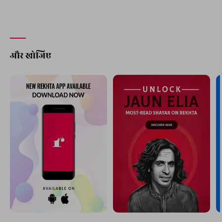
जावेद जमील
शोर है हर तरफ़ सहाब सहाब
साक़िया साक़िया! शराब शराब
कशफ़ी मुल्तानी
तमाम उम्र बड़े सख़्त इम्तिहान में था
वो फ़ासला जो तिरे मेरे दरमियान में था
वसीम बरेलवी
SHOW MORE SUGGESTIONS
और खोजिए