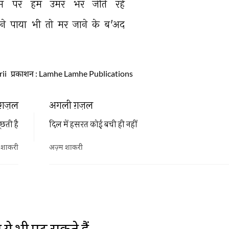
म 
पर 
हम 
उमर 
भर 
जीते 
रहे 
ने 
पाया 
भी 
तो 
मर 
जाने 
के 
ब'अद 
ii
प्रकाशन
: Lamhe Lamhe Publications
ग़ज़ल
अगली ग़ज़ल
ूछती है
दिल में हसरत कोई बची ही नहीं
 शाकरी
अज़्म शाकरी
ये भी पढ़ सकते हैं