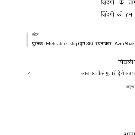
ज़िंदगी 
के 
ना
ज़िंदगी 
को 
हम 
स्रोत :
पुस्तक
: Mehrab-e-ishq (पृष्ठ 38)
रचनाकार
: Azm Shakr
पिछली 
आज तक कैसे गुज़ारी है ये अब प
अज़्म
आप 