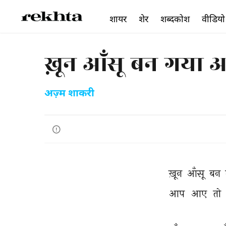
शायर
शेर
शब्दकोश
वीडियो
ख़ून आँसू बन गया आँ
अज़्म शाकरी
ख़ून 
आँसू 
बन 
आप 
आए 
तो 