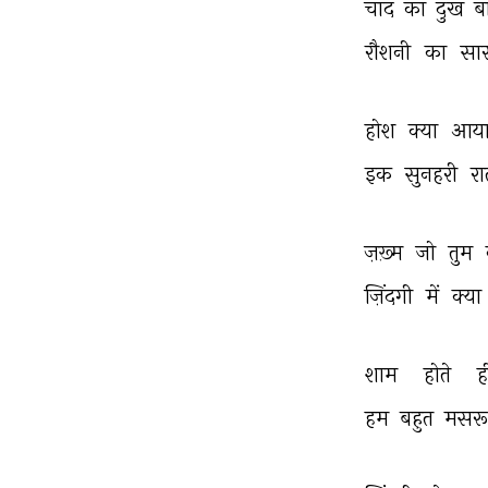
चाँद 
का 
दुख 
बा
रौशनी 
का 
सार
होश 
क्या 
आया
इक 
सुनहरी 
रा
ज़ख़्म 
जो 
तुम 
ज़िंदगी 
में 
क्या 
शाम 
होते 
ह
हम 
बहुत 
मसरू