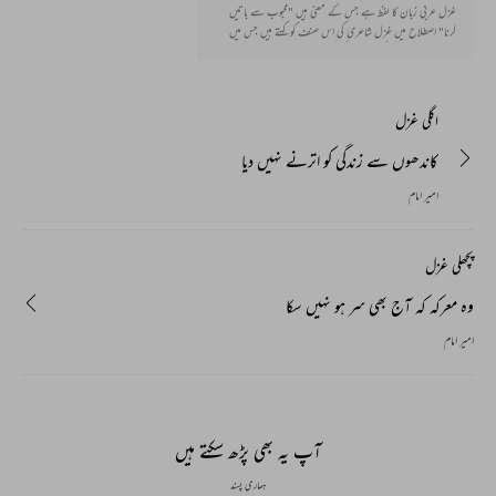
غزل عربی زبان کا لفظ ہے جس کے معنی ہیں "محبوب سے باتیں
کرنا" اصطلاح میں غزل شاعری کی اس صنف کو کہتے ہیں جس میں
بحر، قافیہ اور ردیف کی رعایت کی گئی ہو۔اور غزل کا ہر شعر اپنی جدا
گانہ حیثیت رکھتا ہے۔ غزل کے پہلے شعر کو مطلع اور آخری شعر جس
میں شاعر اپنا تخلص استعمال کرتا ہے اسے مقطع کہا جاتا ہے۔
اگلی غزل
کاندھوں سے زندگی کو اترنے نہیں دیا
امیر امام
پچھلی غزل
وہ معرکہ کہ آج بھی سر ہو نہیں سکا
امیر امام
آپ یہ بھی پڑھ سکتے ہیں
ہماری پسند