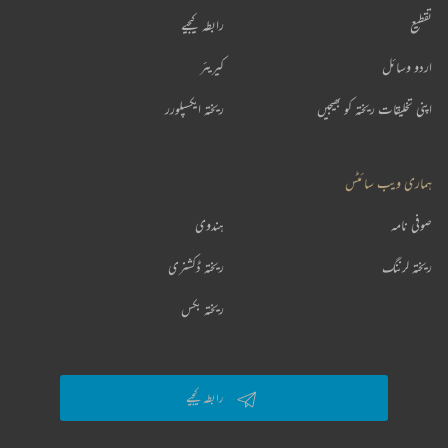
تقطیع
رابطہ کیجیے
اردو وسائل
کیریئر
اپنی تخلیقات ریختہ کو بھیجیں
ریختہ ایکسپلورر
ہماری ویب سائٹس
صوفی نامہ
ہندوی
ریختہ لرننگ
ریختہ ڈکشنری
ریختہ بکس
رابطہ کیجیے