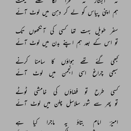
نہ 
آبشار 
نہ 
صحرا 
لگا 
سکے 
قیمت 
ہم 
اپنی 
پیاس 
کو 
لے 
کر 
دہن 
میں 
لوٹ 
آئے 
سفر 
طویل 
بہت 
تھا 
کسی 
کی 
آنکھوں 
تک 
تو 
اس 
کے 
بعد 
ہم 
اپنے 
بدن 
میں 
لوٹ 
آئے 
کبھی 
گئے 
تھے 
ہواؤں 
کا 
سامنا 
کرنے 
سبھی 
چراغ 
اسی 
انجمن 
میں 
لوٹ 
آئے 
کسی 
طرح 
تو 
فضاؤں 
کی 
خامشی 
ٹوٹے 
تو 
پھر 
سے 
شور 
سلاسل 
چلن 
میں 
لوٹ 
آئے 
امیرؔ 
امام 
بتاؤ 
یہ 
ماجرا 
کیا 
ہے 