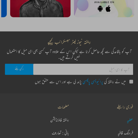
ریختہ نیوز لیٹر سبسکرائب کیجیے
آپ کو باقاعدگی سے کچھ حاصل کرنا ہے لیکن اس کے علاوہ آپ کسی بھی ای میل کا استعمال
نہیں کرتے ہیں۔
میں نے ریختہ کی
پرائیویسی پالیسی
پڑھ لی ہے اور اس سے متفق ہوں
فوری رابطے
معلومات
عطیہ
ریختہ فاؤنڈیشن
فرہنگ قافیہ
بانی : تعارف