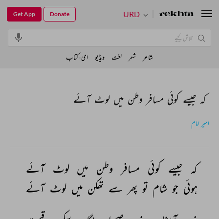
URD
Get App
Donate
شاعر
شعر
لغت
ویڈیو
ای-کتاب
کہ جیسے کوئی مسافر وطن میں لوٹ آئے
امیر امام
کہ 
جیسے 
کوئی 
مسافر 
وطن 
میں 
لوٹ 
آئے 
ہوئی 
جو 
شام 
تو 
پھر 
سے 
تھکن 
میں 
لوٹ 
آئے 