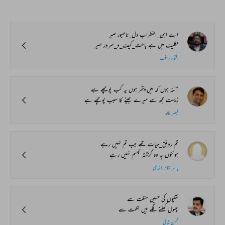
اے ابن_اضطراب دل_ناصبور صبر
تکلیف میں ہے باعث_کیف_و_سرور صبر
افتخار راغب
آئنہ ہوں کہ میں پتھر ہوں یہ کب پوچھے ہے
زیست مجھ سے میرے جینے کا سبب پوچھے ہے
قیصر خالد
تم رونق_حیات تھے جب تم نہیں رہے
ہونٹوں پہ وہ گزشتہ تبسم نہیں رہے
یاسر شاہ راشدی
تتلیوں کی حسین سنگت سے
پھول کھلنے لگے ہیں نکہت سے
محسن شافی