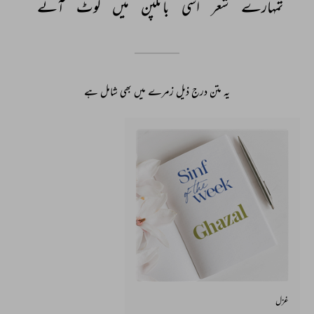
تمہارے 
شعر 
اسی 
بانکپن 
میں 
لوٹ 
آئے 
یہ متن درج ذیل زمرے میں بھی شامل ہے
غزل