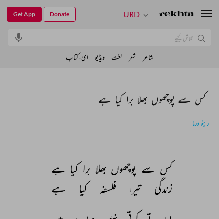
URD
Get App
Donate
شاعر
شعر
لغت
ویڈیو
ای-کتاب
کس سے پوچھوں بھلا برا کیا ہے
رینو ورما
کس 
سے 
پوچھوں 
بھلا 
برا 
کیا 
ہے 
زندگی 
تیرا 
فلسفہ 
کیا 
ہے 