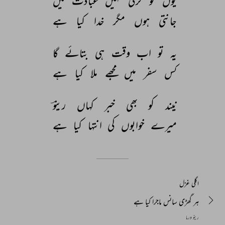
یوں 
تو 
کرتی 
نہیں 
عبادت 
میں 
جانتی 
ہوں 
مگر 
خدا 
کیا 
ہے 
یہ 
تو 
اب 
وقت 
ہی 
بتائے 
گا 
کس 
سفر 
میں 
مجھے 
ملا 
کیا 
ہے 
نیند 
کو 
بھی 
خبر 
کہاں 
رینوؔ 
میرے 
خوابوں 
کی 
انتہا 
کیا 
ہے 
اگلی غزل
ہر گھڑی سانس ماجرا کیا ہے
رینو ورما