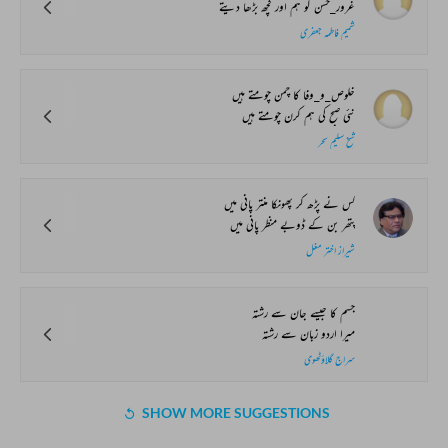
غرور_حسن کو ہم اور کچھ بڑھا دیتے
شمیم فاطمہ جعفری
خلوص_و_وفا کا چمن چومتے ہیں
نئی صبح کی ہم کرن چومتے ہیں
شیخ سلیم سحر
کس نے پڑھ کر پھونکا منتر پانی میں
پتھر بن کے ڈوبے منظر پانی میں
شیراز اختر مغل
جسم کا جیسے جان سے رشتہ
میرا اردو زبان سے رشتہ
سراج گلاؤٹھوی
SHOW MORE SUGGESTIONS