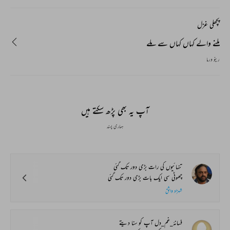
پچھلی غزل
ملنے والے کہاں کہاں سے ملے
رینو ورما
آپ یہ بھی پڑھ سکتے ہیں
ہماری پسند
تنہائیوں کی رات بڑی دور تک گئی
چھوٹی سی ایک بات بڑی دور تک گئی
شہزاد واثق
فسانۂ_غم_دل آپ کو سنا دیتے