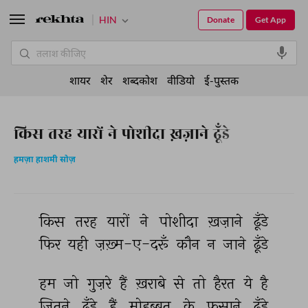
HIN
Donate
Get App
शायर
शेर
शब्दकोश
वीडियो
ई-पुस्तक
किस तरह यारों ने पोशीदा ख़ज़ाने ढूँडे
हमज़ा हाशमी सोज़
किस 
तरह 
यारों 
ने 
पोशीदा 
ख़ज़ाने 
ढूँडे 
फिर 
यही 
ज़ख़्म-ए-दरूँ 
कौन 
न 
जाने 
ढूँडे 
हम 
जो 
गुज़रे 
हैं 
ख़राबे 
से 
तो 
हैरत 
ये 
है 
जितने 
ढूँडे 
हैं 
मोहब्बत 
के 
फ़साने 
ढूँडे 