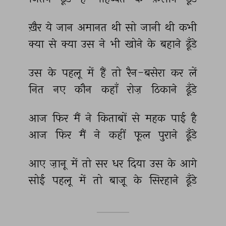
ख़ैर 
ये 
जान 
अमानत 
थी 
सो 
जानी 
थी 
कभी 
क्या 
से 
क्या 
उस 
ने 
भी 
खोने 
के 
बहाने 
ढूँडे 
उस 
के 
पहलू 
में 
हैं 
तो 
रैन-बसेरा 
कर 
लें 
नित 
नए 
कौन 
कहाँ 
रोज़ 
ठिकाने 
ढूँडे 
आज 
फिर 
मैं 
ने 
किताबों 
से 
महक 
पाई 
है 
आज 
फिर 
मैं 
ने 
कहीं 
फूल 
पुराने 
ढूँडे 
आए 
ज़ानू 
में 
तो 
सर 
धर 
दिया 
उस 
के 
आगे 
सोई 
पहलू 
में 
तो 
बाज़ू 
के 
सिरहाने 
ढूँडे 