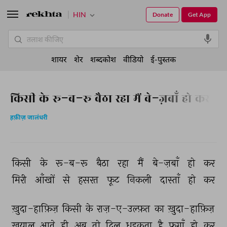
HIN
Donate
Get App
शायर
शेर
शब्दकोश
वीडियो
ई-पुस्तक
किसी के रू-ब-रू बैठा रहा मैं बे-ज़बाँ हो कर
हफ़ीज़ जालंधरी
किसी 
के 
रू-ब-रू 
बैठा 
रहा 
मैं 
बे-ज़बाँ 
हो 
कर 
मिरी 
आँखों 
से 
हसरत 
फूट 
निकली 
दास्ताँ 
हो 
कर 
ख़ुदा-हाफ़िज़ 
किसी 
के 
राज़-ए-उल्फ़त 
का 
ख़ुदा-हाफ़िज़ 
ख़याल 
आते 
ही 
अब 
तो 
दिल 
धड़कता 
है 
फ़ुग़ाँ 
हो 
कर 