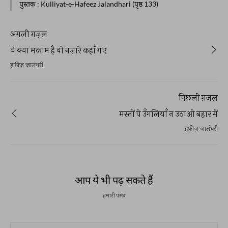
पुस्तक
: Kulliyat-e-Hafeez Jalandhari (पृष्ठ 133)
अगली ग़ज़ल
ये क्या मक़ाम है वो नज़ारे कहाँ गए
हफ़ीज़ जालंधरी
पिछली ग़ज़ल
मस्तों पे उँगलियाँ न उठाओ बहार में
हफ़ीज़ जालंधरी
आप ये भी पढ़ सकते हैं
हमारी पसंद