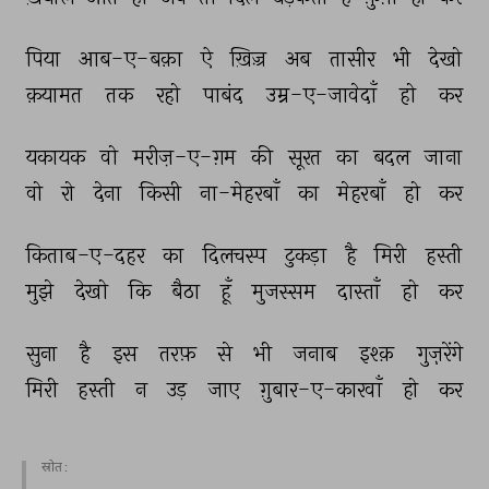
पिया 
आब-ए-बक़ा 
ऐ 
ख़िज़्र 
अब 
तासीर 
भी 
देखो 
क़यामत 
तक 
रहो 
पाबंद 
उम्र-ए-जावेदाँ 
हो 
कर 
यकायक 
वो 
मरीज़-ए-ग़म 
की 
सूरत 
का 
बदल 
जाना 
वो 
रो 
देना 
किसी 
ना-मेहरबाँ 
का 
मेहरबाँ 
हो 
कर 
किताब-ए-दहर 
का 
दिलचस्प 
टुकड़ा 
है 
मिरी 
हस्ती 
मुझे 
देखो 
कि 
बैठा 
हूँ 
मुजस्सम 
दास्ताँ 
हो 
कर 
सुना 
है 
इस 
तरफ़ 
से 
भी 
जनाब 
इश्क़ 
गुज़़रेंगे 
मिरी 
हस्ती 
न 
उड़ 
जाए 
ग़ुबार-ए-कारवाँ 
हो 
कर 
स्रोत :