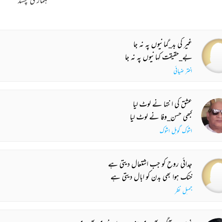
غیر کی بد_گمانیوں پہ نہ جا
بے_حقیقت کہانیوں پہ نہ جا
اختر ضیائی
عشق کی انتہا نے لوٹ لیا
کبھی حسن_وفا نے لوٹ لیا
اشوک گویل اشوک
جدائی روح کو جب اشتعال دیتی ہے
خنک ہوا بھی بدن کو ابال دیتی ہے
جمیل نظر