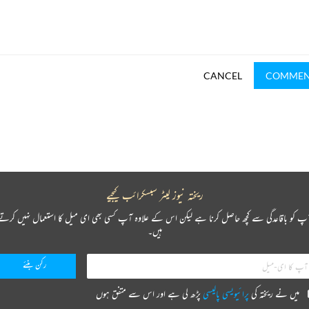
CANCEL
COMME
ریختہ نیوز لیٹر سبسکرائب کیجیے
پ کو باقاعدگی سے کچھ حاصل کرنا ہے لیکن اس کے علاوہ آپ کسی بھی ای میل کا استعمال نہیں کرتے
ہیں۔
میں نے ریختہ کی
پرائیویسی پالیسی
پڑھ لی ہے اور اس سے متفق ہوں