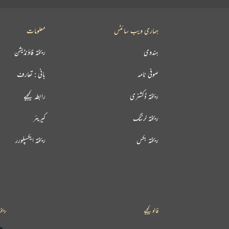
ہماری ویب سائٹس
معلومات
ہندوی
ریختہ فاؤنڈیشن
صوفی نامہ
بانی : تعارف
ریختہ ڈکشنری
رابطہ کیجیے
ریختہ لرننگ
کیریئر
ریختہ بکس
ریختہ ایکسپلورر
فالو کیجیے
ریخت