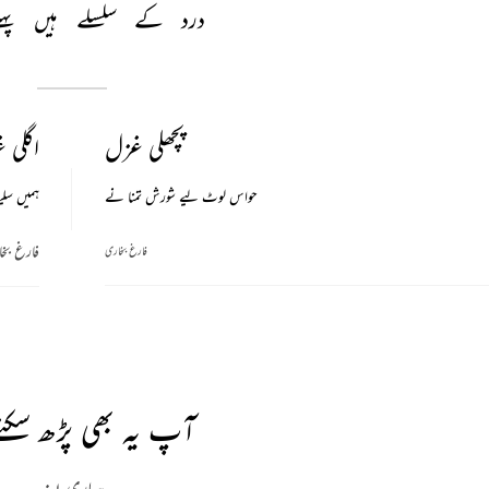
درد 
کے 
سلسلے 
ہیں 
پہل
پچھلی غزل
اگلی 
حواس لوٹ لیے شورش تمنا نے
ہمیں سلیق
فارغ بخ
فارغ بخاری
آپ یہ بھی پڑھ سکتے
ہماری پسند