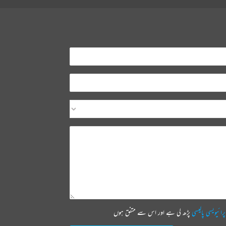
پرائیویسی پالیسی
پڑھ لی ہے اور اس سے متفق ہوں