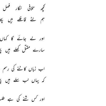
کچھ 
تلافی 
نگار 
فصل 
ہم 
لٹے 
قافلے 
ہیں 
پہل
اور 
لے 
جائے 
گا 
کہاں 
سارے 
مقتل 
کھلے 
ہیں 
پہ
اب 
زباں 
کاٹنے 
کی 
رسم 
ن
کہ 
یہاں 
لب 
سلے 
ہیں 
پہ
اور 
کس 
شئے 
کی 
ہے 
طل