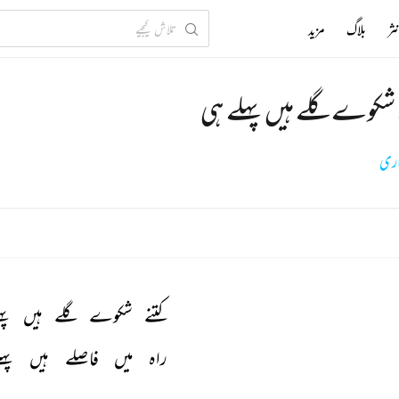
ثر
بلاگ
مزید
 شکوے گلے ہیں پہلے ہی
اری
کتنے 
شکوے 
گلے 
ہیں 
پہ
راہ 
میں 
فاصلے 
ہیں 
پہل