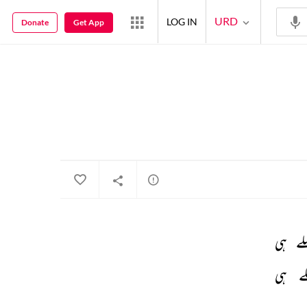
URD
LOG IN
Donate
Get App
لے 
ہی 
ے 
ہی 