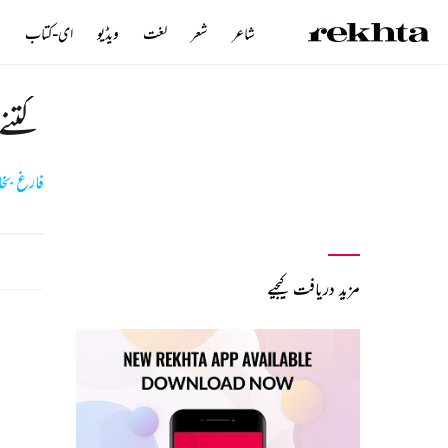
شاعر
شعر
لغت
ویڈیو
ای-کتاب
ن
کتنے
فارغ بخ
مزید دریافت کیجیے