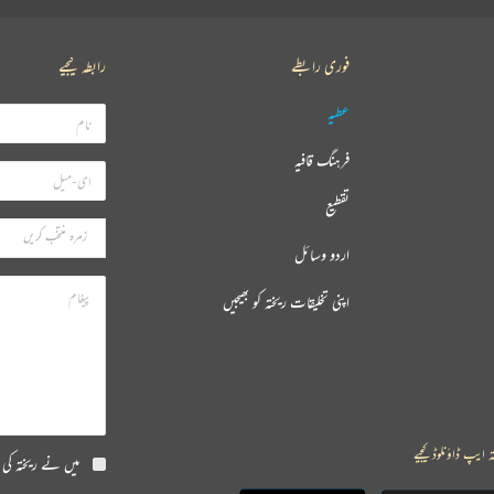
فوری رابطے
رابطہ کیجیے
عطیہ
فرہنگ قافیہ
تقطیع
اردو وسائل
اپنی تخلیقات ریختہ کو بھیجیں
ہ ایپ ڈاؤنلوڈ کیجیے
میں نے ریختہ کی