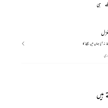
ے 
ہی 
غزل
ہ نہ آیا جہاں میں جینے کا
اری
 ہیں