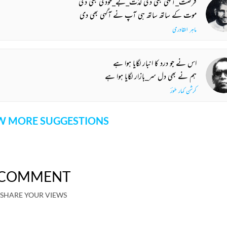
فرصت_آگہی بھی دی لذت_بے_خودی بھی دی
موت کے ساتھ ساتھ ہی آپ نے آگہی بھی دی
ماہر القادری
اس نے جو درد کا انبار لگایا ہوا ہے
ہم نے بھی دل سر_بازار لگایا ہوا ہے
کرشن کمار طورؔ
 MORE SUGGESTIONS
COMMENT
SHARE YOUR VIEWS