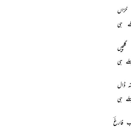
خزاں 
ے 
ہی 
گلچیں 
لے 
ہی 
ہ 
ڈال 
لے 
ہی 
ب 
فارغؔ 