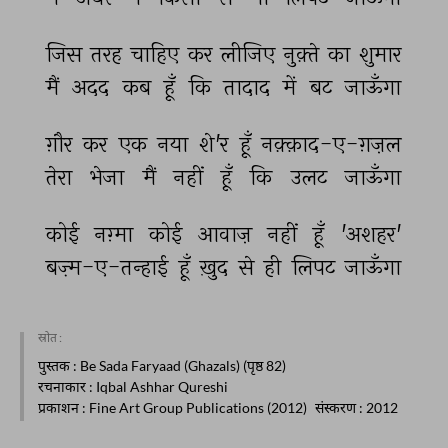
जिस 
तरह 
चाहिए 
कर 
लीजिए 
नुक़्ते 
का 
शुमार 
मैं 
अदद 
कब 
हूँ 
कि 
तादाद 
में 
बट 
जाऊँगा 
ग़ौर 
कर 
एक 
नया 
शे'र 
हूँ 
नक़्क़ाद-ए-ग़ज़ल 
तेरा 
भेजा 
मैं 
नहीं 
हूँ 
कि 
उलट 
जाऊँगा 
कोई 
नग़्मा 
कोई 
आवाज़ 
नहीं 
हूँ 
'अशहर' 
बज़्म-ए-तन्हाई 
हूँ 
ख़ुद 
से 
ही 
लिपट 
जाऊँगा 
स्रोत :
पुस्तक
: Be Sada Faryaad (Ghazals) (पृष्ठ 82)
रचनाकार
: Iqbal Ashhar Qureshi
प्रकाशन
: Fine Art Group Publications (2012)
संस्करण
: 2012