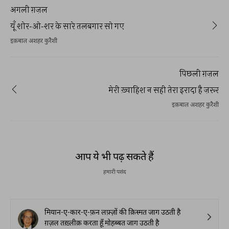
अगली ग़ज़ल
यूँ शोर-ओ-शर के सारे तलबगार सो गए
इक़बाल अशहर कुरैशी
पिछली ग़ज़ल
मेरी ख़्वाहिश न सही तेरा इरादा है ज़रूर
इक़बाल अशहर कुरैशी
आप ये भी पढ़ सकते हैं
हमारी पसंद
मियान-ए-कार-ए-फ़न लफ़्ज़ों की क़िस्मत जाग उठती है
ग़ज़ल तख़्लीक़ करता हूँ मोहब्बत जाग उठती है