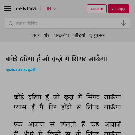
HIN
Donate
Get App
शायर
शेर
शब्दकोश
वीडियो
ई-पुस्तक
कोई दरिया हूँ जो कूज़े में सिमट जाऊँगा
इक़बाल अशहर कुरैशी
कोई 
दरिया 
हूँ 
जो 
कूज़े 
में 
सिमट 
जाऊँगा 
प्यास 
हूँ 
मैं 
तिरे 
होंटों 
से 
लिपट 
जाऊँगा 
एक 
आवाज़ 
से 
मिलती 
हैं 
कई 
आवाज़ें 
मैं 
अँधेरे 
में 
किसी 
से 
भी 
लिपट 
जाऊँगा 