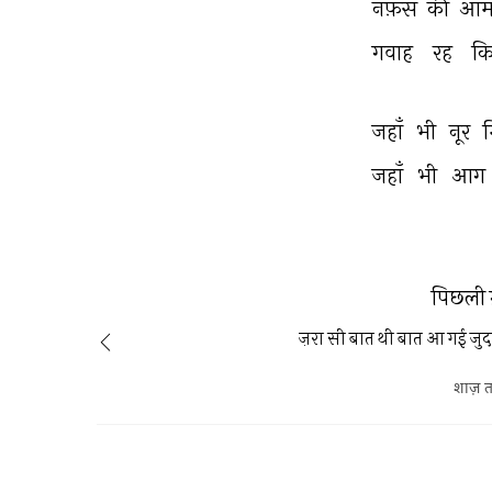
नफ़स 
की 
आम
गवाह 
रह 
कि
जहाँ 
भी 
नूर 
जहाँ 
भी 
आग 
पिछली 
ज़रा सी बात थी बात आ गई जु
शाज़ 