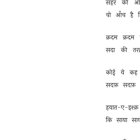
सहर 
की 
ओ
वो 
आँच 
है 
क़दम 
क़दम 
सदा 
की 
तर
कोई 
ये 
कह 
सदफ़ 
सदफ़ 
हयात-ए-इश्क़ 
कि 
साया 
साय