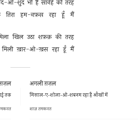
द-ओ-शुद 
भी 
है 
सानेहे 
की 
तरह 
 
तिरा 
हम-नफ़स 
रहा 
हूँ 
मैं 
मिला 
खिल 
उठा 
शफ़क़ 
की 
तरह 
मिली 
ख़ार-ओ-ख़स 
रहा 
हूँ 
मैं 
ग़ज़ल
अगली ग़ज़ल
दाई तक
मिसाल-ए-शोला-ओ-शबनम रहा है आँखों में
तमकनत
शाज़ तमकनत