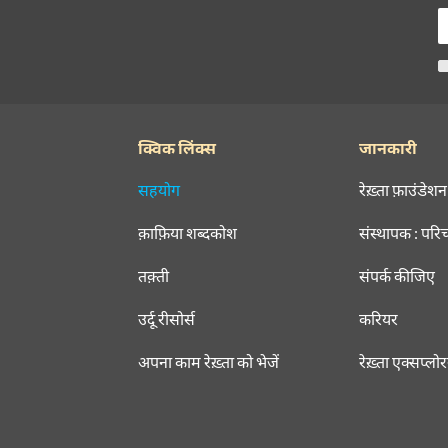
क्विक लिंक्स
जानकारी
सहयोग
रेख़्ता फ़ाउंडेशन
क़ाफ़िया शब्दकोश
संस्थापक : परि
तक़्ती
संपर्क कीजिए
उर्दू रीसोर्स
करियर
अपना काम रेख़्ता को भेजें
रेख़्ता एक्सप्लो