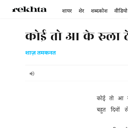
शायर
शेर
शब्दकोश
वीडियो
कोई तो आ के रुला दे 
शाज़ तमकनत
कोई 
तो 
आ 
बहुत 
दिनों 
स