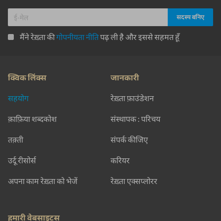
मैंने रेख़्ता की
गोपनीयता नीति
पढ़ ली है और इससे सहमत हूँ
क्विक लिंक्स
जानकारी
सहयोग
रेख़्ता फ़ाउंडेशन
क़ाफ़िया शब्दकोश
संस्थापक : परिचय
तक़्ती
संपर्क कीजिए
उर्दू रीसोर्स
करियर
अपना काम रेख़्ता को भेजें
रेख़्ता एक्सप्लोरर
हमारी वेबसाइट्स