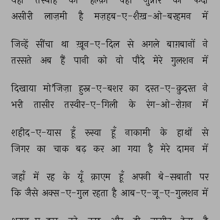
यहाँ 
तस्बीह 
का 
हल्क़ा 
वहाँ 
ज़ुन्नार 
का 
फंदा 
असीरी 
लाज़मी 
है 
मज़हब-ए-शैख़-ओ-बरहमन 
में 
जिन्हें 
सींचा 
था 
ख़ून-ए-दिल 
से 
अगले 
बाग़बानों 
ने 
तरसते 
अब 
हैं 
पानी 
को 
वो 
पौदे 
मेरे 
गुलशन 
में 
दिखाया 
मो'जिज़ा 
हुस्न-ए-बशर 
का 
दस्त-ए-क़ुदरत 
ने 
भरी 
तासीर 
तस्वीर-ए-गिली 
के 
रंग-ओ-रोग़न 
में 
शहीद-ए-यास 
हूँ 
रुस्वा 
हूँ 
नाकामी 
के 
हाथों 
से 
जिगर 
का 
चाक 
बढ़ 
कर 
आ 
गया 
है 
मेरे 
दामन 
में 
जहाँ 
में 
रह 
के 
यूँ 
क़ाएम 
हूँ 
अपनी 
बे-सबाती 
पर 
कि 
जैसे 
अक्स-ए-गुल 
रहता 
है 
आब-ए-जू-ए-गुलशन 
में 