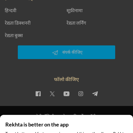
हिन्दवी
सूफ़ीनामा
रेख़्ता डिक्शनरी
रेख़्ता लर्निंग
रेख़्ता बुक्स
संपर्क कीजिए
फॉलो कीजिए
प्राइवेसी पॉलिसी
इस्तेमाल की शर्तें
कॉपीराइट
Rekhta is better on the app
© 2026 Rekhta™ Foundation. All rights reserved.