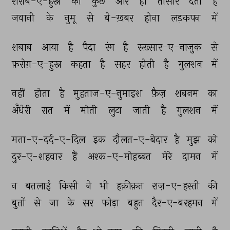
शराब-ए-हुस्न 
को 
कुछ 
और 
ही 
तासीर 
देता 
है 
जवानी 
के 
नुमू 
से 
बे-ख़बर 
होना 
लड़कपन 
में 
शबाब 
आया 
है 
पैदा 
रंग 
है 
रुख़्सार-ए-नाज़ुक 
से 
फ़रोग़-ए-हुस्न 
कहता 
है 
सहर 
होती 
है 
गुलशन 
में 
नहीं 
होता 
है 
मुहताज-ए-नुमाइश 
फ़ैज़ 
शबनम 
का 
अँधेरी 
रात 
में 
मोती 
लुटा 
जाती 
है 
गुलशन 
में 
मता-ए-दर्द-ए-दिल 
इक 
दौलत-ए-बेदार 
है 
मुझ 
को 
दुर-ए-शहवार 
हैं 
अश्क-ए-मोहब्बत 
मेरे 
दामन 
में 
न 
बतलाई 
किसी 
ने 
भी 
हक़ीक़त 
राज़-ए-हस्ती 
की 
बुतों 
से 
जा 
के 
सर 
फोड़ा 
बहुत 
दैर-ए-बरहमन 
में 