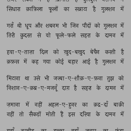
सिधारा 
क़ाफ़िला 
फूलों 
का 
सन्नाटा 
है 
गुलशन 
में 
गराँ 
थी 
धूप 
और 
शबनम 
भी 
जिन 
पौदों 
को 
गुलशन 
में 
तिरी 
क़ुदरत 
से 
वो 
फूले-फले 
सहरा 
के 
दामन 
में 
हवा-ए-ताज़ा 
दिल 
को 
ख़ुद-बख़ुद 
बेचैन 
करती 
है 
क़फ़स 
में 
कह 
गया 
कोई 
बहार 
आई 
है 
गुलशन 
में 
मिटाना 
था 
उसे 
भी 
जज़्बा-ए-शौक़-ए-फ़ना 
तुझ 
को 
निशान-ए-क़ब्र-ए-मजनूँ 
दाग़ 
है 
सहरा 
के 
दामन 
में 
ज़माना 
में 
नहीं 
अहल-ए-हुनर 
का 
क़द्र-दाँ 
बाक़ी 
नहीं 
तो 
सैकड़ों 
मोती 
हैं 
इस 
दरिया 
के 
दामन 
में 