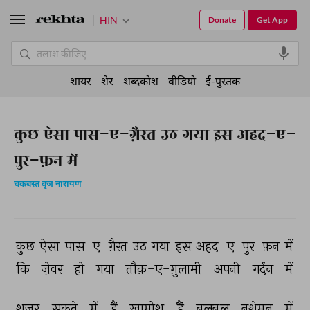
HIN
Donate
Get App
शायर
शेर
शब्दकोश
वीडियो
ई-पुस्तक
कुछ ऐसा पास-ए-ग़ैरत उठ गया इस अहद-ए-
पुर-फ़न में
चकबस्त बृज नारायण
कुछ 
ऐसा 
पास-ए-ग़ैरत 
उठ 
गया 
इस 
अहद-ए-पुर-फ़न 
में 
कि 
ज़ेवर 
हो 
गया 
तौक़-ए-ग़ुलामी 
अपनी 
गर्दन 
में 
शजर 
सकते 
में 
हैं 
ख़ामोश 
हैं 
बुलबुल 
नशेमन 
में 