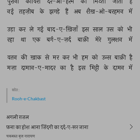
पुरानी 
काविशें 
दैर-ओ-हरम 
की 
मिटती 
जाती 
है 
नई 
तहज़ीब 
के 
झगड़े 
हैं 
अब 
शैख़-ओ-बरहमन 
में 
उड़ा 
कर 
ले 
गई 
बाद-ए-ख़िज़ाँ 
इस 
साल 
उस 
को 
भी 
रहा 
था 
एक 
बर्ग-ए-ज़र्द 
बाक़ी 
मेरे 
गुलशन 
में 
वतन 
की 
ख़ाक 
से 
मर 
कर 
भी 
हम 
को 
उन्स 
बाक़ी 
है 
मज़ा 
दामान-ए-मादर 
का 
है 
इस 
मिट्टी 
के 
दामन 
में 
स्रोत :
Rooh-e-Chakbast
अगली ग़ज़ल
फ़ना का होश आना ज़िंदगी का दर्द-ए-सर जाना
चकबस्त बृज नारायण