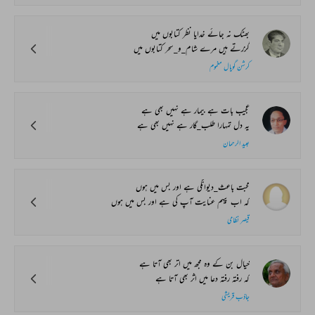
بھٹک نہ جائے خدایا نظر کتابوں میں
گزرتے ہیں مرے شام_و_سحر کتابوں میں
کرشن گوپال مغموم
عجیب بات ہے بیمار ہے نہیں بھی ہے
یہ دل تمہارا طلب_گار ہے نہیں بھی ہے
عبید الرحمان
محبت باعث_دیوانگی ہے اور بس میں ہوں
کہ اب پیہم عنایت آپ کی ہے اور بس میں ہوں
قیصر نظامی
خیال بن کے وہ مجھ میں اتر بھی آتا ہے
کہ رفتہ رفتہ دعا میں اثر بھی آتا ہے
جاذب قریشی