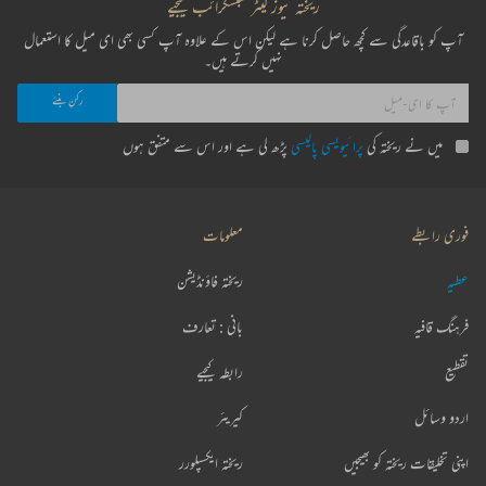
ریختہ نیوز لیٹر سبسکرائب کیجیے
آپ کو باقاعدگی سے کچھ حاصل کرنا ہے لیکن اس کے علاوہ آپ کسی بھی ای میل کا استعمال
نہیں کرتے ہیں۔
میں نے ریختہ کی
پرائیویسی پالیسی
پڑھ لی ہے اور اس سے متفق ہوں
فوری رابطے
معلومات
عطیہ
ریختہ فاؤنڈیشن
فرہنگ قافیہ
بانی : تعارف
تقطیع
رابطہ کیجیے
اردو وسائل
کیریئر
اپنی تخلیقات ریختہ کو بھیجیں
ریختہ ایکسپلورر