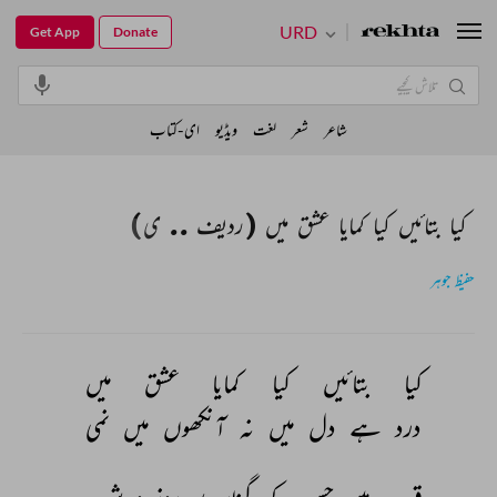
URD
Get App
Donate
شاعر
شعر
لغت
ویڈیو
ای-کتاب
کیا بتائیں کیا کمایا عشق میں (ردیف .. ی)
حفیظ جوہر
کیا 
بتائیں 
کیا 
کمایا 
عشق 
میں 
درد 
ہے 
دل 
میں 
نہ 
آنکھوں 
میں 
نمی 