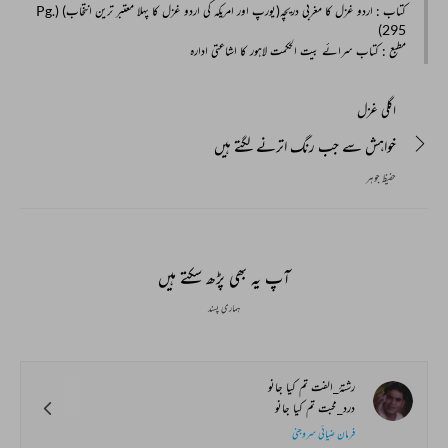
کتاب
: اردو غزل کا مغربی دریچہ(یورپ اور امریکہ کی اردو غزل کا پہلا معتبر ترین انتخاب) (Pg.
295)
مطبع
: کتاب سرائے بیت الحکمت لاہور کا اشاعتی ادارہ
اگلی غزل
خواہش سے جب رنگ اترنے لگتے ہیں
حفیظ جوہر
آپ یہ بھی پڑھ سکتے ہیں
ہماری پسند
رشتۂ_الفت تم کیا جانو
درد_محبت تم کیا جانو
فرمان ضیائی سروجنی