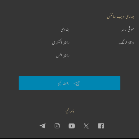
ہماری ویب سائٹس
صوفی نامہ
ہندوی
ریختہ لرننگ
ریختہ ڈکشنری
ریختہ بکس
رابطہ کیجیے
فالو کیجیے