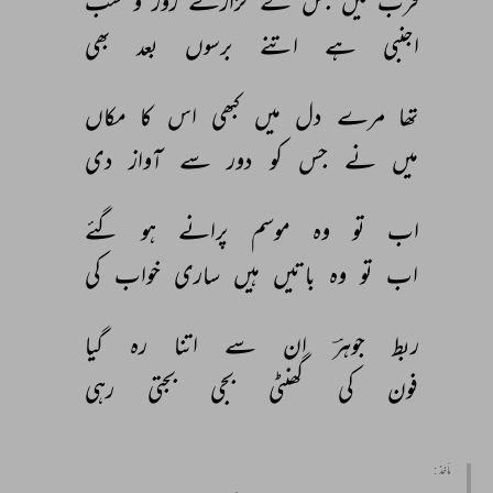
قرب 
میں 
جس 
کے 
گزارے 
روز 
و 
شب 
اجنبی 
ہے 
اتنے 
برسوں 
بعد 
بھی 
تھا 
مرے 
دل 
میں 
کبھی 
اس 
کا 
مکاں 
میں 
نے 
جس 
کو 
دور 
سے 
آواز 
دی 
اب 
تو 
وہ 
موسم 
پرانے 
ہو 
گئے 
اب 
تو 
وہ 
باتیں 
ہیں 
ساری 
خواب 
کی 
ربط 
جوہرؔ 
ان 
سے 
اتنا 
رہ 
گیا 
فون 
کی 
گھنٹی 
بجی 
بجتی 
رہی 
مأخذ :