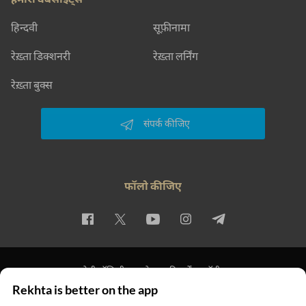
हिन्दवी
सूफ़ीनामा
रेख़्ता डिक्शनरी
रेख़्ता लर्निंग
रेख़्ता बुक्स
संपर्क कीजिए
फॉलो कीजिए
प्राइवेसी पॉलिसी
इस्तेमाल की शर्तें
कॉपीराइट
Rekhta is better on the app
© 2026 Rekhta™ Foundation. All rights reserved.