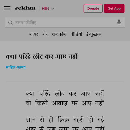
HIN
Donate
Get App
शायर
शेर
शब्दकोश
वीडियो
ई-पुस्तक
क्या परिंदे लौट कर आए नहीं
साहिल अहमद
क्या 
परिंदे 
लौट 
कर 
आए 
नहीं 
वो 
किसी 
आवाज़ 
पर 
आए 
नहीं 
शाम 
से 
ही 
फ़िक्र 
गहरी 
हो 
गई 
शहर 
से 
जब 
लोग 
घर 
आए 
नहीं 