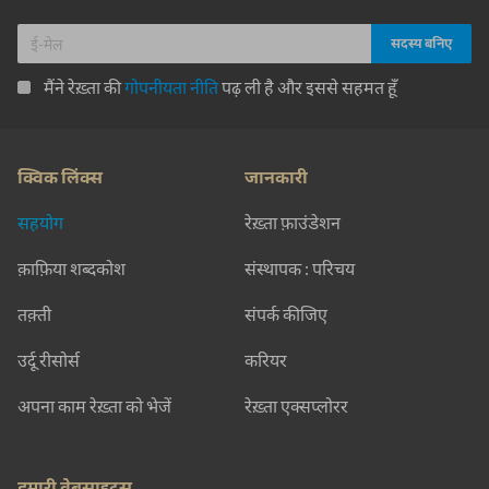
मैंने रेख़्ता की
गोपनीयता नीति
पढ़ ली है और इससे सहमत हूँ
क्विक लिंक्स
जानकारी
सहयोग
रेख़्ता फ़ाउंडेशन
क़ाफ़िया शब्दकोश
संस्थापक : परिचय
तक़्ती
संपर्क कीजिए
उर्दू रीसोर्स
करियर
अपना काम रेख़्ता को भेजें
रेख़्ता एक्सप्लोरर
हमारी वेबसाइट्स