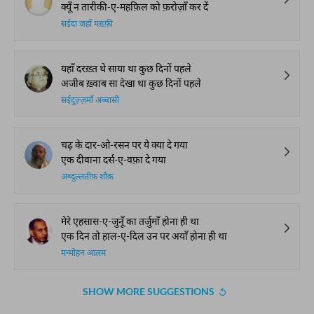
क्यूँ न तारीकी-ए-महफ़िल को फ़रोज़ाँ कर दें
सईदा जहाँ मख़्फ़ी
यहाँ दरख़्त थे साया था कुछ दिनों पहले
अजीब ख़्वाब सा देखा था कुछ दिनों पहले
सईदुज़्ज़माँ अब्बासी
चढ़ के दार-ओ-रसन पर ये क्या दे गया
एक दीवाना दर्स-ए-वफ़ा दे गया
अब्दुल्लतीफ़ शौक़
मेरे एहसास-ए-जुनूँ का तर्जुमाँ होना ही था
एक दिन तो हाल-ए-दिल उन पर अयाँ होना ही था
मन्मोहन आलम
SHOW MORE SUGGESTIONS