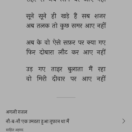
सूने 
सूने 
ही 
खड़े 
हैं 
सब 
शजर 
अब 
तलक 
तो 
कुछ 
समर 
आए 
नहीं 
अब 
के 
वो 
ऐसे 
सफ़र 
पर 
क्या 
गए 
फिर 
दोबारा 
लौट 
कर 
आए 
नहीं 
उड़ 
गए 
ताइर 
बुलाता 
मैं 
रहा 
वो 
मिरी 
दीवार 
पर 
आए 
नहीं 
अगली ग़ज़ल
नौ-ब-नौ एक उमडता हुआ तूफ़ान था मैं
साहिल अहमद