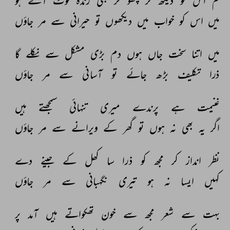
تم 
اس 
کو 
دیکھ 
کر 
چھو 
کر 
بھی 
زندہ 
لوٹ 
آئے 
ہو 
میں 
اس 
کو 
خواب 
میں 
دیکھوں 
تو 
حیرانی 
سے 
مر 
جاؤں 
میں 
اتنا 
سخت 
جاں 
ہوں 
دم 
بڑی 
مشکل 
سے 
نکلے 
گا 
ذرا 
تکلیف 
بڑھ 
جائے 
تو 
آسانی 
سے 
مر 
جاؤں 
غنیمت 
ہے 
پرندے 
میری 
تنہائی 
سمجھتے 
ہیں 
اگر 
یہ 
بھی 
نہ 
ہوں 
تو 
گھر 
کے 
ویرانے 
سے 
مر 
جاؤں 
نظر 
انداز 
کر 
مجھ 
کو 
ذرا 
سا 
کھل 
کے 
جینے 
دے 
کہیں 
ایسا 
نہ 
ہو 
تیری 
نگہبانی 
سے 
مر 
جاؤں 
بہت 
سے 
شعر 
مجھ 
سے 
خون 
تھکواتے 
ہیں 
آمد 
پر 