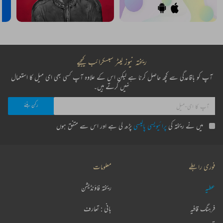
ریختہ نیوز لیٹر سبسکرائب کیجیے
آپ کو باقاعدگی سے کچھ حاصل کرنا ہے لیکن اس کے علاوہ آپ کسی بھی ای میل کا استعمال
نہیں کرتے ہیں۔
میں نے ریختہ کی
پرائیویسی پالیسی
پڑھ لی ہے اور اس سے متفق ہوں
فوری رابطے
معلومات
عطیہ
ریختہ فاؤنڈیشن
فرہنگ قافیہ
بانی : تعارف