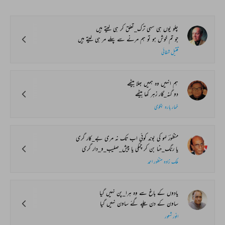
چلو یوں ہی سہی ترک_تعلق کر ہی لیتے ہیں
جو تم خوش ہو تو ہم مرنے سے پہلے مر ہی لیتے ہیں
قتیل شفائی
ہم انہیں وہ ہمیں بھلا بیٹھے
دو گنہ_گار زہر کھا بیٹھے
خمار بارہ بنکوی
منظورؔ لہو کی بوند کوئی اب تک نہ مری بے_کار گری
یا رنگ_حنا بن کر چمکی یا پیش_صلیب_و_دار گری
ملک زادہ منظور احمد
یادوں کے باغ سے وہ ہرا_پن نہیں گیا
ساون کے دن چلے گئے ساون نہیں گیا
انور شعور