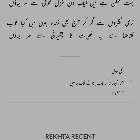
بہت 
ممکن 
ہے 
میں 
ایک 
دن 
غزل 
خوانی 
سے 
مر 
جاؤں 
تری 
نظروں 
سے 
گر 
کر 
آج 
بھی 
زندہ 
ہوں 
میں 
کیا 
خوب 
تقاضا 
ہے 
یہ 
غیرت 
کا 
پشیمانی 
سے 
مر 
جاؤں 
اگلی غزل
اتنا مجبور نہ کر بات بنانے لگ جائیں
محشر آفریدی
REKHTA RECENT