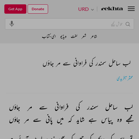
URD
Get App
Donate
شاعر
شعر
لغت
ویڈیو
ای-کتاب
لب ساحل سمندر کی فراوانی سے مر جاؤں
محشر آفریدی
لب 
ساحل 
سمندر 
کی 
فراوانی 
سے 
مر 
جاؤں 
مجھے 
وہ 
پیاس 
ہے 
شاید 
کہ 
میں 
پانی 
سے 
مر 
جاؤں 