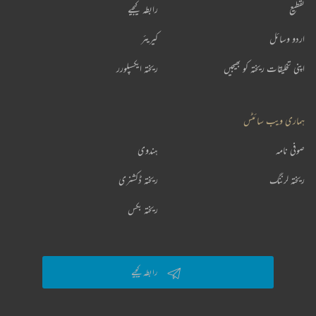
تقطیع
رابطہ کیجیے
اردو وسائل
کیریئر
اپنی تخلیقات ریختہ کو بھیجیں
ریختہ ایکسپلورر
ہماری ویب سائٹس
صوفی نامہ
ہندوی
ریختہ لرننگ
ریختہ ڈکشنری
ریختہ بکس
رابطہ کیجیے