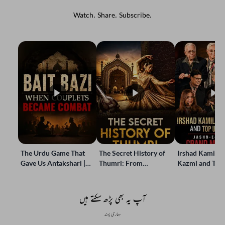
Watch. Share. Subscribe.
The Urdu Game That
The Secret History of
Irshad Kamil, B
Gave Us Antakshari |
Thumri: From
Kazmi and Top
Bait Bazi Explained
Lucknow’s Courts to
Poets Live at t
Global Stages
e-Rekhta Lond
Mushaira
آپ یہ بھی پڑھ سکتے ہیں
ہماری پسند