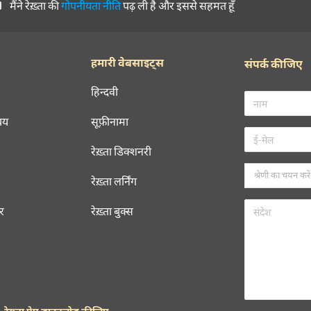
मैंने रेख़्ता की
गोपनीयता नीति
पढ़ ली है और इससे सहमत हूँ
हमारी वेबसाइट्स
संपर्क कीजिए
हिन्दवी
चय
सूफ़ीनामा
रेख़्ता डिक्शनरी
रेख़्ता लर्निंग
रर
रेख़्ता बुक्स