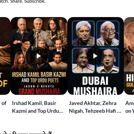
tch. Share. Subscribe.
 of
Irshad Kamil, Basir
Javed Akhtar, Zehra
Amj
Kazmi and Top Urdu
Nigah, Tehzeeb Hafi &
on 
to
Poets Live at the
More | Live at the
Lif
Jashn-e-Rekhta
Dubai Grand Mushaira
Rub