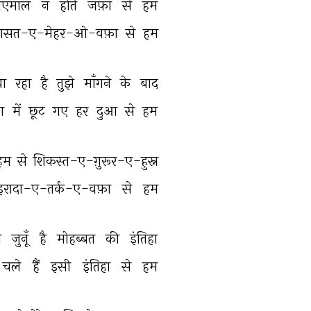
ाएमाल 
न 
होते 
जफ़ा 
से 
हम 
ासत-ए-मेहर-ओ-वफ़ा 
से 
हम 
या 
रहा 
है 
तुझे 
माँगने 
के 
बाद 
आ 
में 
छूट 
गए 
हर 
दुआ 
से 
हम 
हम 
से 
शिकस्त-ए-ग़ुरूर-ए-हुस्न 
इरादा-ए-तर्क-ए-वफ़ा 
से 
हम 
 
जुनूँ 
है 
मोहब्बत 
की 
इंतिहा 
चले 
हैं 
इसी 
इंतिहा 
से 
हम 