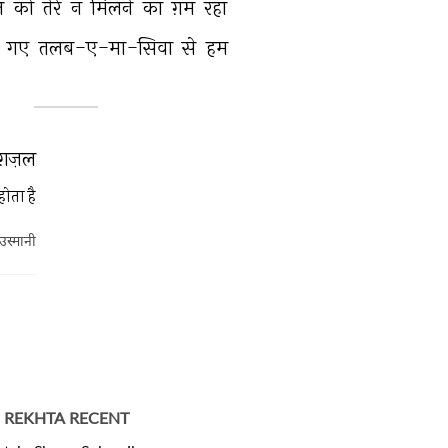
ल 
को 
तेरे 
न 
मिलने 
का 
ग़म 
रहा 
 
गए 
तलब-ए-मा-सिवा 
से 
हम 
ग़ज़ल
होता है
स्मानी
REKHTA RECENT