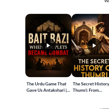
Wa
The Urdu Game That
The Secret History
Gave Us Antakshari |
Thumri: From
Bait Bazi Explained
Lucknow’s Courts 
Global Stages