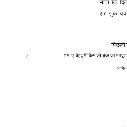
माना 
कि 
दि
सद 
शुक्र 
बच
पिछली 
ग़म-ए-बेहद में किस को ज़ब्त का मक़्दूर 
आमिर उ