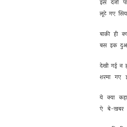
इस 
दर्जा 
प
लूटे 
गए 
सिय
बाक़ी 
ही 
क्
बस 
इक 
दु
देखी 
गई 
न 
शरमा 
गए 
ये 
क्या 
कहा
ऐ 
बे-ख़बर 