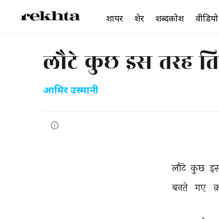
शायर
शेर
शब्दकोश
वीडियो
लौटे कुछ इस तरह ति
आमिर उस्मानी
लौटे 
कुछ 
इ
बनते 
गए 
क