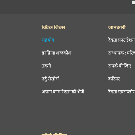
क्विक लिंक्स
जानकारी
सहयोग
रेख़्ता फ़ाउंडेशन
क़ाफ़िया शब्दकोश
संस्थापक : परि
तक़्ती
संपर्क कीजिए
उर्दू रीसोर्स
करियर
अपना काम रेख़्ता को भेजें
रेख़्ता एक्सप्लो