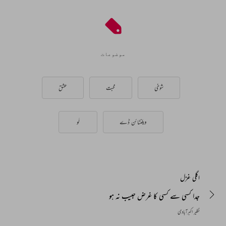
موضوعات
شوخی
محبت
عشق
ویلنٹائن ڈے
لَو
اگلی غزل
جدا کسی سے کسی کا غرض حبیب نہ ہو
نظیر اکبرآبادی