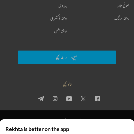
صوفی نامہ
ہندوی
ریختہ لرننگ
ریختہ ڈکشنری
ریختہ بکس
رابطہ کیجیے
فالو کیجیے
پرائیویسی پالیسی
استعمال کی شرائط
جملہ حقوق
Rekhta is better on the app
© 2026 Rekhta™ Foundation. All rights reserved.