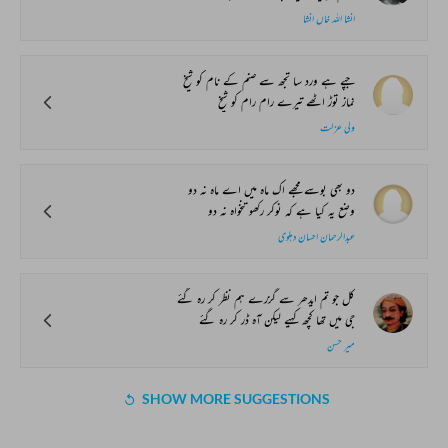
انشا اللہ خاں انشا
جپے ہے ورد سا تجھ سے صنم کے نام کو شیخ
نماز توڑ اٹھے تیرے رام رام کو شیخ
ولی عزلت
دو بھی بوسے مجھے اک ماہ میں اے ماہ نہ دو
وضع یہ کیا ہے کہ نوکر رکھو تنخواہ نہ دو
عبدالرحمان احسان دہلوی
کل جو تم ایدھر سے گزرے ہم نظر کر رہ گئے
جی میں تھا کچھ کہیے لیکن آہ ڈر کر رہ گئے
میر حسن
SHOW MORE SUGGESTIONS