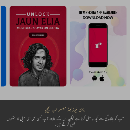
ریختہ نیوز لیٹر سبسکرائب کیجیے
آپ کو باقاعدگی سے کچھ حاصل کرنا ہے لیکن اس کے علاوہ آپ کسی بھی ای میل کا استعمال
نہیں کرتے ہیں۔