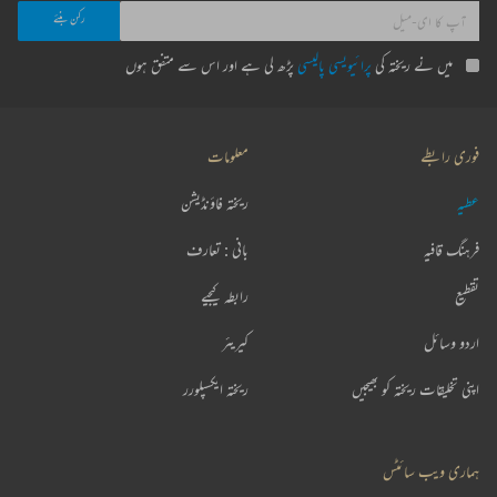
میں نے ریختہ کی
پرائیویسی پالیسی
پڑھ لی ہے اور اس سے متفق ہوں
فوری رابطے
معلومات
عطیہ
ریختہ فاؤنڈیشن
فرہنگ قافیہ
بانی : تعارف
تقطیع
رابطہ کیجیے
اردو وسائل
کیریئر
اپنی تخلیقات ریختہ کو بھیجیں
ریختہ ایکسپلورر
ہماری ویب سائٹس