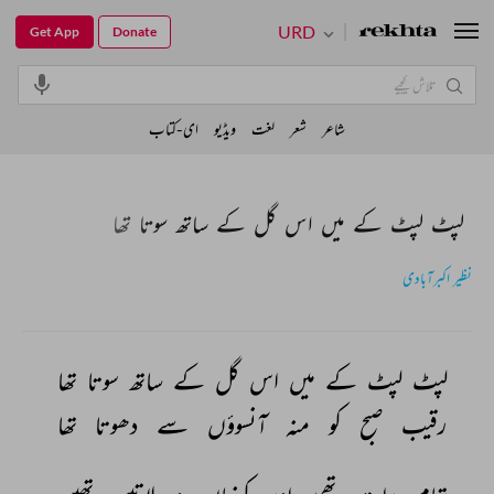
URD
Get App
Donate
شاعر
شعر
لغت
ویڈیو
ای-کتاب
لپٹ لپٹ کے میں اس گل کے ساتھ سوتا تھا
نظیر اکبرآبادی
لپٹ 
لپٹ 
کے 
میں 
اس 
گل 
کے 
ساتھ 
سوتا 
تھا 
رقیب 
صبح 
کو 
منہ 
آنسوؤں 
سے 
دھوتا 
تھا 