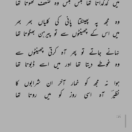
میں 
گدگداتا 
تھا 
ہنس 
ہنس 
وہ 
ضعف 
کھوتا 
تھا 
وہ 
مجھ 
پہ 
پھینکتا 
پانی 
کی 
کلیاں 
بھر 
بھر 
میں 
اس 
کے 
چھینٹوں 
سے 
تو 
پیرہن 
بھگوتا 
تھا 
نہانے 
جاتے 
تو 
پھر 
آہ 
کرتی 
چھینٹوں 
سے 
وہ 
غوطے 
دیتا 
تھا 
اور 
میں 
اسے 
ڈبوتا 
تھا 
ہوا 
نہ 
مجھ 
کو 
خمار 
آخر 
ان 
شرابوں 
کا 
نظیرؔ 
آہ 
اسی 
روز 
کو 
میں 
روتا 
تھا 
مأخذ :