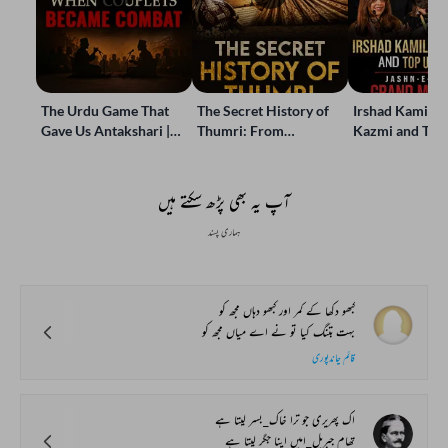
The Urdu Game That
The Secret History of
Irshad Kamil, B
Gave Us Antakshari |
Thumri: From
Kazmi and Top
Bait Bazi Explained
Lucknow’s Courts to
Poets Live at t
Global Stages
e-Rekhta Lond
Mushaira
آپ یہ بھی پڑھ سکتے ہیں
ہماری پسند
کبھو دکھا کے کمر اور کبھو دہاں مجھ کو
بہت بتنگ کیا تو نے اے میاں مجھ کو
قائم چاندپوری
اک پھریری جو ترا خاک_بسر لیتا ہے
تھام جبریل_امیں اپنا جگر لیتا ہے