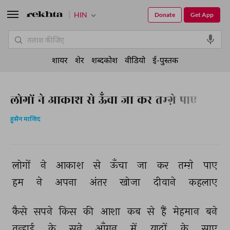
HIN
Donate
Get App
शायर
शेर
शब्दकोश
वीडियो
ई-पुस्तक
लोगों ने आकाश से ऊँचा जा कर तम्ग़े पाए
हुसैन माजिद
लोगों 
ने 
आकाश 
से 
ऊँचा 
जा 
कर 
तम्ग़े 
पाए 
हम 
ने 
अपना 
अंतर 
खोजा 
दीवाने 
कहलाए 
कैसे 
सपने 
किस 
की 
आशा 
कब 
से 
हैं 
मेहमान 
बने 
तन्हाई 
के 
सूने 
आँगन 
में 
यादों 
के 
साए 