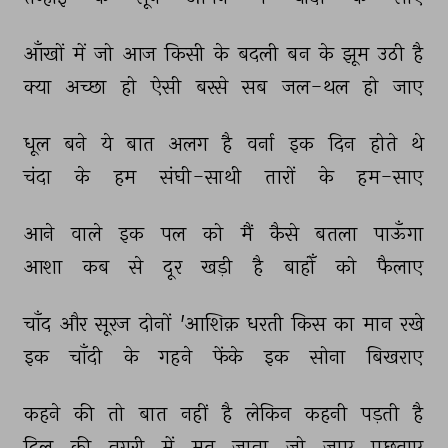
आँखों 
में 
जो 
आज 
किसी 
के 
बदली 
बन 
के 
झूम 
उठी 
है 
क्या 
अच्छा 
हो 
ऐसी 
बरसे 
सब 
जल-थल 
हो 
जाए 
धूल 
बने 
ये 
बात 
अलग 
है 
वर्ना 
इक 
दिन 
होते 
थे 
चंदा 
के 
हम 
संघी-साथी 
तारों 
के 
हम-साए 
आने 
वाले 
इक 
पल 
को 
मैं 
कैसे 
बतला 
पाऊँगा 
आशा 
कब 
से 
दूर 
खड़ी 
है 
बाहोँ 
को 
फैलाए 
चाँद 
और 
सूरज 
दोनों 
'आशिक़ 
धरती 
किस 
का 
मान 
रखे 
इक 
चाँदी 
के 
गहने 
फेंके 
इक 
सोना 
बिखराए 
कहने 
की 
तो 
बात 
नहीं 
है 
लेकिन 
कहनी 
पड़ती 
है 
दिल 
की 
नगरी 
में 
मत 
जाना 
जो 
जाए 
पछताए 