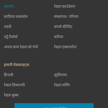
सहयोग
रेख़्ता फ़ाउंडेशन
क़ाफ़िया शब्दकोश
संस्थापक : परिचय
तक़्ती
संपर्क कीजिए
उर्दू रीसोर्स
करियर
अपना काम रेख़्ता को भेजें
रेख़्ता एक्सप्लोरर
हमारी वेबसाइट्स
हिन्दवी
सूफ़ीनामा
रेख़्ता डिक्शनरी
रेख़्ता लर्निंग
रेख़्ता बुक्स