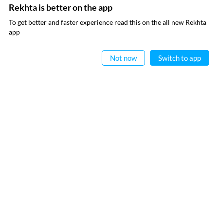
Rekhta is better on the app
میں نے ریختہ کی
پرائیویسی پالیسی
پڑھ لی ہے اور اس سے متفق ہوں
To get better and faster experience read this on the all new Rekhta
ایپ میں
app
پڑھیے
فوری رابطے
معلومات
Not now
Switch to app
عطیہ
ریختہ فاؤنڈیشن
فرہنگ قافیہ
بانی : تعارف
تقطیع
رابطہ کیجیے
اردو وسائل
کیریئر
اپنی تخلیقات ریختہ کو بھیجیں
ریختہ ایکسپلورر
ہماری ویب سائٹس
صوفی نامہ
ہندوی