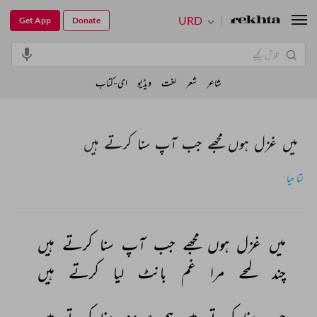
URD
Get App
Donate
شاعر
شعر
لغت
ویڈیو
ای-کتاب
میں غزل ہوں مجھے جب آپ سنا کرتے ہیں
لتا حیا
میں 
غزل 
ہوں 
مجھے 
جب 
آپ 
سنا 
کرتے 
ہیں 
چند 
لمحے 
مرا 
غم 
بانٹ 
لیا 
کرتے 
ہیں 