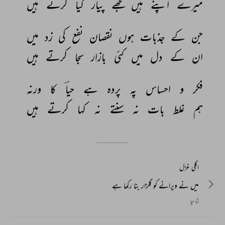
میرے 
اپنے 
ہیں 
مجھے 
پیار 
کیا 
کرتے 
ہیں 
جن 
کے 
جذبات 
ہوں 
نقصان 
نفع 
کی 
زد 
میں 
ان 
کے 
دل 
میں 
کئی 
بازار 
سجا 
کرتے 
ہیں 
فکر 
و 
احساس 
پہ 
پردہ 
ہے 
حیاؔ 
کا 
ورنہ 
ہم 
غلط 
بات 
نہ 
سنتے 
نہ 
کہا 
کرتے 
ہیں 
اگلی غزل
میں نے ویرانے کو گلزار بنا رکھا ہے
لتا حیا