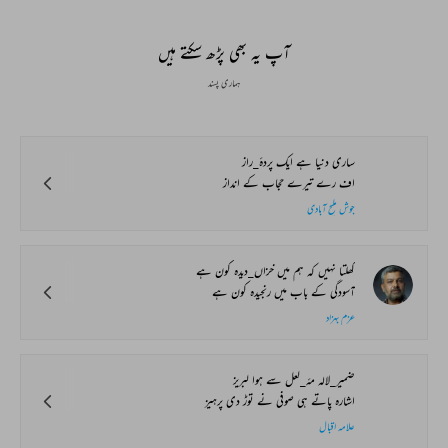
آپ یہ بھی پڑھ سکتے ہیں
ہماری پسند
ساری دنیا ہے ایک پردۂ_راز
اف رے تیرے حجاب کے انداز
جوش ملیح آبادی
کھلتا نہیں کہ ہم میں خزاں_دیدہ کون ہے
آسودگی کے باب میں رنجیدہ کون ہے
عزم بہزاد
ضمیر_لالہ مۂ_لعل سے ہوا لبریز
اشارہ پاتے ہی صوفی نے توڑ دی پرہیز
علامہ اقبال