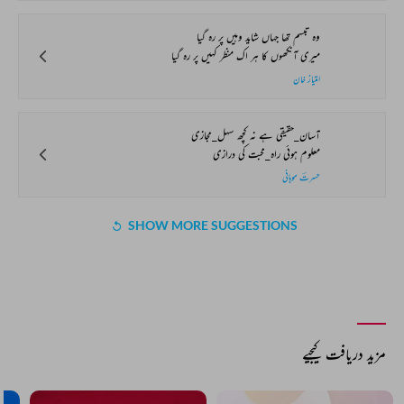
وہ تبسم تھا جہاں شاید وہیں پر رہ گیا
میری آنکھوں کا ہر اک منظر کہیں پر رہ گیا
امتیاز خان
آسان_حقیقی ہے نہ کچھ سہل_مجازی
معلوم ہوئی راہ_محبت کی درازی
حسرتؔ موہانی
SHOW MORE SUGGESTIONS
مزید دریافت کیجیے