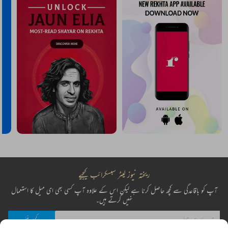
ریختہ نیوز لیٹر سبسکرائب کیجیے
آپ کو باقاعدگی سے کچھ حاصل کرنا ہے لیکن اس کے علاوہ آپ کسی بھی ای میل کا استعمال
نہیں کرتے ہیں۔