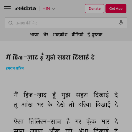
HIN
Donate
Get App
शायर
शेर
शब्दकोश
वीडियो
ई-पुस्तक
मैं हिज्र-ज़ाद हूँ मुझे सहरा दिखाई दे
इमरान राहिब
मैं 
हिज्र-ज़ाद 
हूँ 
मुझे 
सहरा 
दिखाई 
दे 
तू 
आँख 
भर 
के 
देखे 
तो 
दरिया 
दिखाई 
दे 
ऐसा 
तिलिस्म-साज़ 
है 
गर 
फूँक 
मार 
दे 
सारा 
जहान 
आँख 
को 
अंधा 
दिखाई 
दे 