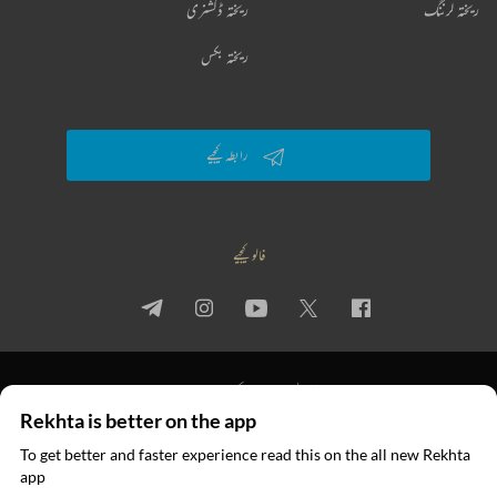
ریختہ لرننگ
ریختہ ڈکشنری
ریختہ بکس
رابطہ کیجیے
فالو کیجیے
پرائیویسی پالیسی
استعمال کی شرائط
جملہ حقوق
Rekhta is better on the app
© 2026 Rekhta™ Foundation. All rights reserved.
To get better and faster experience read this on the all new Rekhta
ایپ میں
app
پڑھیے