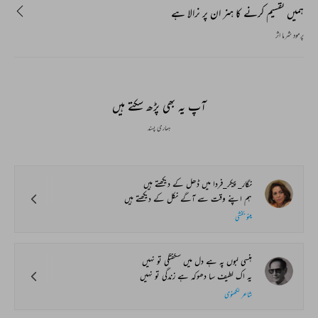
ہمیں تقسیم کرنے کا ہنر ان پر نرالا ہے
پرمود شرما اثر
آپ یہ بھی پڑھ سکتے ہیں
ہماری پسند
نگار‌_پیکر_فردا میں ڈھل کے دیکھتے ہیں
ہم اپنے وقت سے آگے نکل کے دیکھتے ہیں
مینو بخشی
ہنسی لبوں پہ ہے دل میں شگفتگی تو نہیں
یہ اک لطیف سا دھوکہ ہے زندگی تو نہیں
شاعر لکھنوی