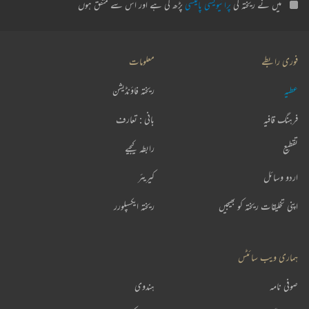
میں نے ریختہ کی
پرائیویسی پالیسی
پڑھ لی ہے اور اس سے متفق ہوں
فوری رابطے
معلومات
عطیہ
ریختہ فاؤنڈیشن
فرہنگ قافیہ
بانی : تعارف
تقطیع
رابطہ کیجیے
اردو وسائل
کیریئر
اپنی تخلیقات ریختہ کو بھیجیں
ریختہ ایکسپلورر
ہماری ویب سائٹس
صوفی نامہ
ہندوی