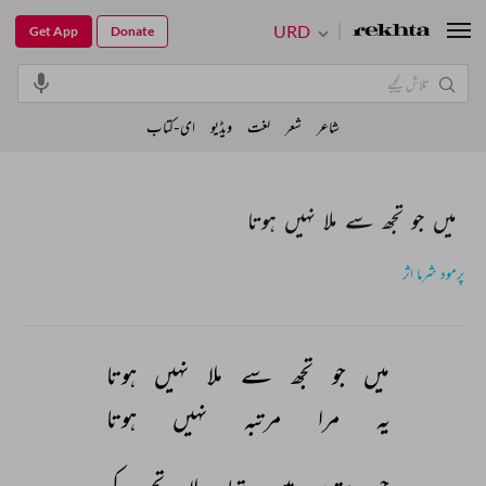
URD
Get App
Donate
شاعر
شعر
لغت
ویڈیو
ای-کتاب
میں جو تجھ سے ملا نہیں ہوتا
پرمود شرما اثر
میں 
جو 
تجھ 
سے 
ملا 
نہیں 
ہوتا 
یہ 
مرا 
مرتبہ 
نہیں 
ہوتا 