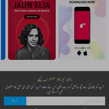
ریختہ نیوز لیٹر سبسکرائب کیجیے
آپ کو باقاعدگی سے کچھ حاصل کرنا ہے لیکن اس کے علاوہ آپ کسی بھی ای میل کا استعمال
نہیں کرتے ہیں۔