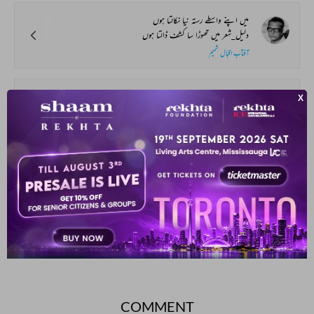
میں اپنے واسطے رستہ نیا نکالتا ہوں
دلیل_شعر میں تھوڑا سا کشف ڈالتا ہوں
آفتاب اقبال شمیم
عشق میں برباد ہونے پر پشیمانی تو ہے
پھر بھی میری قدر_و_قیمت اس نے پہچانی تو ہے
ظفر نسیمی
پھر ترے قول_و_قسم یاد آئے
تری چاہت کے ستم یاد آئے
سلیم بیتاب
SHOW MORE SUGGESTIONS
COMMENT