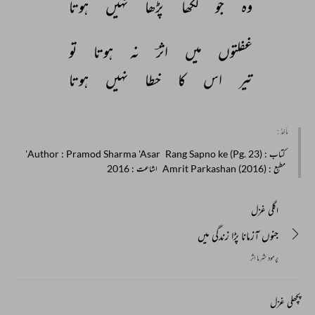
وہ 
جو 
لکھا 
پڑھا 
نہیں 
ہوتا 
غفلتوں 
میں 
اثرؔ 
نہ 
ہوتا 
تو 
تیر 
اس 
کا 
خطا 
نہیں 
ہوتا 
مأخذ :
کتاب
: Rang Sapno ke (Pg. 23)
: Pramod Sharma 'Asar'
Author
مطبع
: Amrit Parkashan (2016)
اشاعت
: 2016
اگلی غزل
جنوں آزمانا پڑا زندگی میں
پرمود شرما اثر
پچھلی غزل