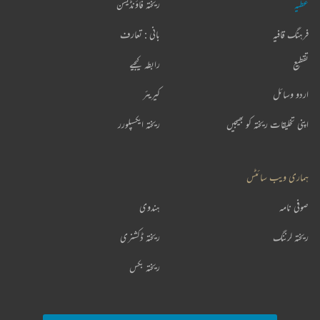
عطیہ
ریختہ فاؤنڈیشن
فرہنگ قافیہ
بانی : تعارف
تقطیع
رابطہ کیجیے
اردو وسائل
کیریئر
اپنی تخلیقات ریختہ کو بھیجیں
ریختہ ایکسپلورر
ہماری ویب سائٹس
صوفی نامہ
ہندوی
ریختہ لرننگ
ریختہ ڈکشنری
ریختہ بکس