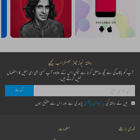
ریختہ نیوز لیٹر سبسکرائب کیجیے
آپ کو باقاعدگی سے کچھ حاصل کرنا ہے لیکن اس کے علاوہ آپ کسی بھی ای میل کا استعمال
نہیں کرتے ہیں۔
میں نے ریختہ کی
پرائیویسی پالیسی
پڑھ لی ہے اور اس سے متفق ہوں
فوری رابطے
معلومات