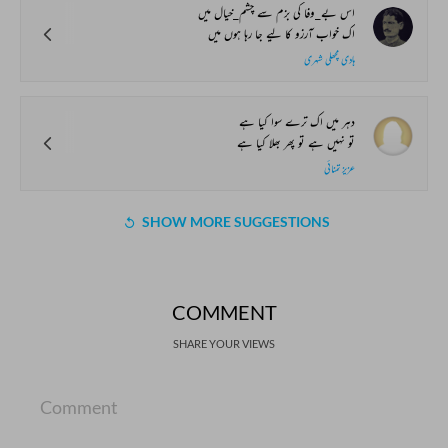
اس بے_وفا کی بزم سے چشم_خیال میں
اک خواب آرزو کا لیے جا رہا ہوں میں
ہادی مچھلی شہری
دہر میں اک ترے سوا کیا ہے
تو نہیں ہے تو پھر بھلا کیا ہے
عزیز تمنائی
SHOW MORE SUGGESTIONS
COMMENT
SHARE YOUR VIEWS
Comment