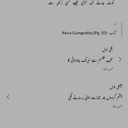
ٹوٹ 
جائے 
اک 
کڑی 
جیسے 
کسی 
زنجیر 
سے 
مأخذ :
کتاب
: Aks e Gumgushta (Pg. 10)
اگلی غزل
عجب طلسم ہے نیرنگ جاودانی کا
شعیب نظام
پچھلی غزل
چشم گردوں پھر تمازت اپنی برسانے لگی
شعیب نظام