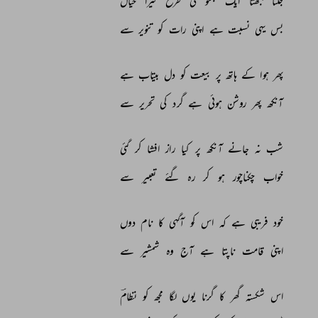
جلتا 
بجھتا 
ایک 
جگنو 
کی 
طرح 
تیرا 
خیال 
بس 
یہی 
نسبت 
ہے 
اپنی 
رات 
کو 
تنویر 
سے 
پھر 
ہوا 
کے 
ہاتھ 
پر 
بیعت 
کو 
دل 
بیتاب 
ہے 
آنکھ 
پھر 
روشن 
ہوئی 
ہے 
گرد 
کی 
تحریر 
سے 
شب 
نہ 
جانے 
آنکھ 
پر 
کیا 
راز 
افشا 
کر 
گئی 
خواب 
چکناچور 
ہو 
کر 
رہ 
گئے 
تعبیر 
سے 
خود 
فریبی 
ہے 
کہ 
اس 
کو 
آگہی 
کا 
نام 
دوں 
اپنی 
قامت 
ناپتا 
ہے 
آج 
وہ 
شمشیر 
سے 
اس 
شکستہ 
گھر 
کا 
گرنا 
یوں 
لگا 
مجھ 
کو 
نظامؔ 