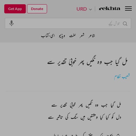
URD
Get App
Donate
شاعر
شعر
لغت
ویڈیو
ای-کتاب
مل گیا جب وہ نگیں پھر خوبیٔ تقدیر سے
شعیب نظام
مل 
گیا 
جب 
وہ 
نگیں 
پھر 
خوبیٔ 
تقدیر 
سے 
دل 
کو 
کیا 
کیا 
وحشتیں 
ہیں 
سنگ 
کی 
تاثیر 
سے 