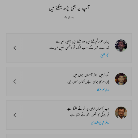
آپ یہ بھی پڑھ سکتے ہیں
ہماری پسند
یہاں جو زخم ملتے ہیں وہ سلتے ہیں یہیں میرے
تمہارے شہر کے سب لوگ تو دشمن نہیں میرے
انجم خلیق
اک زمیں_دوز آسماں ہوں میں
ہاں مری جان بے_نشاں ہوں میں
ندیم سرسوی
جب آسمان زمیں پر اترنے لگتا ہے
تو زندگی کا تصور بکھرنے لگتا ہے
سالم شجاع انصاری