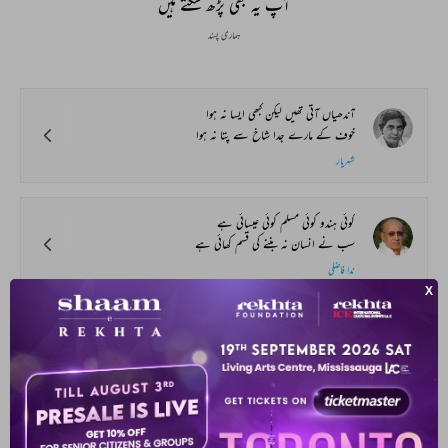
آپ یہ بھی پڑھ سکتے ہیں
ہماری پسند
آندھیاں آتی تھیں لیکن کبھی ایسا نہ ہوا
خوف کے مارے جدا شاخ سے پتا نہ ہوا
شہریار
کوئی ہندو کوئی مسلم کوئی عیسائی ہے
سب نے انسان نہ بننے کی قسم کھائی ہے
ندا فاضلی
دل سے ہر گزری بات گزری ہے
کس قیامت کی رات گزری ہے
مجید امجد
آغاز تو ہوتا ہے انجام نہیں ہوتا