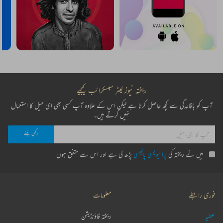
ریختہ نیوز لیٹر سبسکرائب کیجیے
آپ کو باقاعدگی سے کچھ حاصل کرنا ہے لیکن اس کے علاوہ آپ کسی بھی ای میل کا استعمال
نہیں کرتے ہیں۔
میں نے ریختہ کی
پرائیویسی پالیسی
پڑھ لی ہے اور اس سے متفق ہوں
فوری رابطے
معلومات
عطیہ
ریختہ فاؤنڈیشن