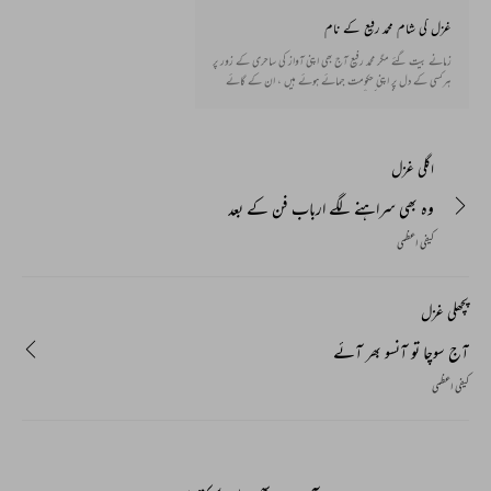
غزل کی شام محمد رفیع کے نام
زمانے بیت گئے مگر محمد رفیع آج بھی اپنی آواز کی ساحری کے زور پر
ہرکسی کے دل پر اپنی حکومت جمائے ہوئے ہیں ، ان کے گائے
ہوئے بھجن ، اورنغموں کی گونج آج بھی سنائی دیتی ہے۔ آج ہم آپ
کے لئے کچھ مشہورو معروف شاعروں کی ایسی غزلیں لے کر حاضر
ہوئے ہیں جنہیں محمد رفیع نے اپنی آواز دی ہے اور ان غزلوں کے
حسن میں لہجے اور آواز کا ایسا جادو پھونکا ہے کہ آدمی سنتا رہے اور
اگلی غزل
سر دھنتا رہے ۔
وہ بھی سراہنے لگے ارباب فن کے بعد
کیفی اعظمی
پچھلی غزل
آج سوچا تو آنسو بھر آئے
کیفی اعظمی