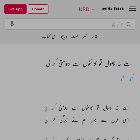
URD
Get App
Donate
شاعر
شعر
لغت
ویڈیو
ای-کتاب
ملے نہ پھول تو کانٹوں سے دوستی کر لی
کیفی اعظمی
ملے 
نہ 
پھول 
تو 
کانٹوں 
سے 
دوستی 
کر 
لی 
اسی 
طرح 
سے 
بسر 
ہم 
نے 
زندگی 
کر 
لی 