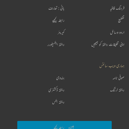
فرہنگ قافیہ
بانی : تعارف
تقطیع
رابطہ کیجیے
اردو وسائل
کیریئر
اپنی تخلیقات ریختہ کو بھیجیں
ریختہ ایکسپلورر
ہماری ویب سائٹس
صوفی نامہ
ہندوی
ریختہ لرننگ
ریختہ ڈکشنری
ریختہ بکس
رابطہ کیجیے