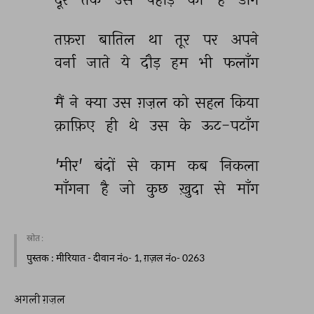
तफ़रा 
बातिल 
था 
तूर 
पर 
अपने 
वर्ना 
जाते 
ये 
दौड़ 
हम 
भी 
फलाँग 
मैं 
ने 
क्या 
उस 
ग़ज़ल 
को 
सहल 
किया 
क़ाफ़िए 
ही 
थे 
उस 
के 
ऊट-पटाँग 
'मीर' 
बंदों 
से 
काम 
कब 
निकला 
माँगना 
है 
जो 
कुछ 
ख़ुदा 
से 
माँग 
स्रोत :
पुस्तक
: मीरियात - दीवान नंo- 1, ग़ज़ल नंo- 0263
अगली ग़ज़ल