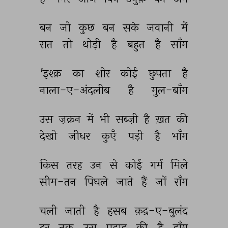
बन 
जो 
कुछ 
बन 
सके 
जवानी 
में 
रात 
तो 
थोड़ी 
है 
बहुत 
है 
साँग 
'इश्क़ 
का 
शोर 
कोई 
छुपता 
है 
नाला-ए-अंदलीब 
है 
गुल-बाँग 
उस 
ज़क़न 
में 
भी 
सब्ज़ी 
है 
ख़त 
की 
देखो 
जीधर 
कुएँ 
पड़ी 
है 
भाँग 
किस 
तरह 
उन 
से 
कोई 
गर्म 
मिले 
सीम-तन 
पिघले 
जाते 
हैं 
जों 
राँग 
चली 
जाती 
है 
हसब 
क़द्र-ए-बुलंद 
दूर 
तक 
उस 
पहाड़ 
की 
है 
डाँग 