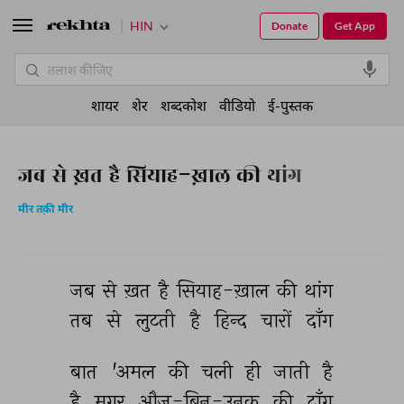
HIN
Donate
Get App
शायर
शेर
शब्दकोश
वीडियो
ई-पुस्तक
जब से ख़त है सियाह-ख़ाल की थांग
मीर तक़ी मीर
जब 
से 
ख़त 
है 
सियाह-ख़ाल 
की 
थांग 
तब 
से 
लुटती 
है 
हिन्द 
चारों 
दाँग 
बात 
'अमल 
की 
चली 
ही 
जाती 
है 
है 
मगर 
औज-बिन-उनुक़ 
की 
टाँग 