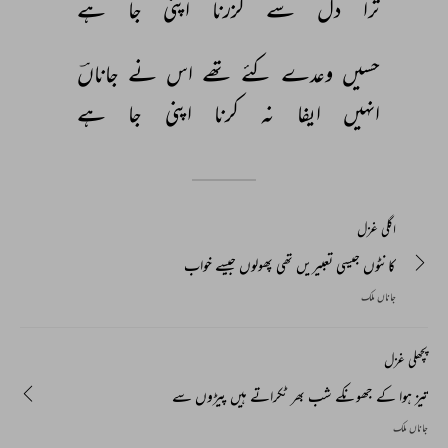
ترا 
دل 
سے 
گزرنا 
اپنی 
جا 
ہے 
حسیں 
وعدے 
کئے 
تھے 
اس 
نے 
جاناںؔ 
انہیں 
ایفا 
نہ 
کرنا 
اپنی 
جا 
ہے 
اگلی غزل
کانٹوں جیسی تعبیریں تھی پھولوں جیسے خواب
جاناں ملک
پچھلی غزل
تیز ہوا کے جھونکے شب بھر ٹکراتے ہیں پیڑوں سے
جاناں ملک