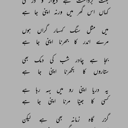
بہت 
برداشت 
ہے 
دیوار 
و 
در 
کی 
کہاں 
اس 
گھر 
میں 
ورنہ 
اپنی 
جا 
ہے 
میں 
مثل 
سنگ 
کہسار 
گراں 
ہوں 
مرے 
اندر 
کا 
جھرنا 
اپنی 
جا 
ہے 
بجا 
ہے 
چادر 
شب 
کی 
دمک 
بھی 
ستاروں 
کا 
بکھرنا 
اپنی 
جا 
ہے 
یہ 
دریا 
اپنی 
رو 
میں 
بہہ 
رہا 
ہے 
کسی 
کا 
جینا 
مرنا 
اپنی 
جا 
ہے 
گزر 
گاہ 
زمانہ 
بھی 
ہے 
لیکن 