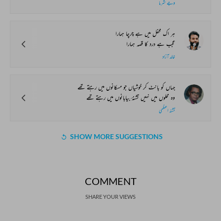
وجے شرما
ہر اک محفل میں ہے چرچا ہمارا
عجب ہے درد کا قصہ ہمارا
خالد آزاد
جہاں کو بانٹ کر خوشیاں جو مسکانوں میں رہتے تھے
وہ محلوں میں نہیں تشنہؔ بیابانوں میں رہتے تھے
تشنہ اعظمی
SHOW MORE SUGGESTIONS
COMMENT
SHARE YOUR VIEWS