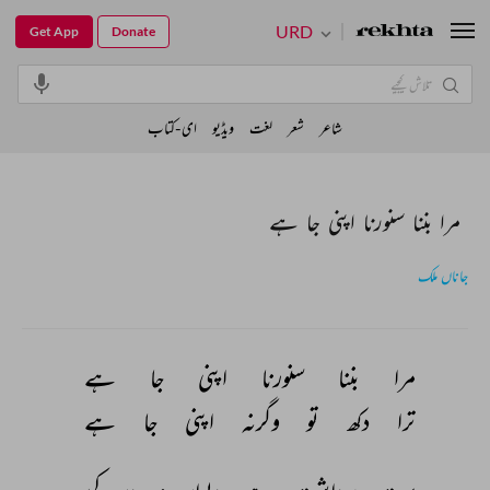
URD
Get App
Donate
شاعر
شعر
لغت
ویڈیو
ای-کتاب
مرا بننا سنورنا اپنی جا ہے
جاناں ملک
مرا 
بننا 
سنورنا 
اپنی 
جا 
ہے 
ترا 
دکھ 
تو 
وگرنہ 
اپنی 
جا 
ہے 