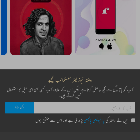
ریختہ نیوز لیٹر سبسکرائب کیجیے
آپ کو باقاعدگی سے کچھ حاصل کرنا ہے لیکن اس کے علاوہ آپ کسی بھی ای میل کا استعمال
نہیں کرتے ہیں۔
میں نے ریختہ کی
پرائیویسی پالیسی
پڑھ لی ہے اور اس سے متفق ہوں