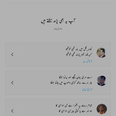
آپ یہ بھی پڑھ سکتے ہیں
ہماری پسند
کیسۂ_گل میں بند تھی خوشبو
کس قدر خود_پسند تھی خوشبو
فرتاش سید
اے مری جان تجھے اور بدلنا ہوگا
پھر مرے ساتھ کڑی دھوپ میں چلنا ہوگا
فروغ زیدی
تمام ریت پہ بکھرا ہے تن اداسی کا
وہ لہر ہے یا کوئی پیرہن اداسی کا