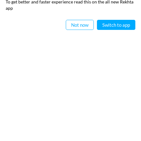
To get better and faster experience read this on the all new Rekhta
ایپ میں
app
پڑھیے
رابطہ کیجیے
Not now
Switch to app
فالو کیجیے
پرائیویسی پالیسی
استعمال کی شرائط
جملہ حقوق
© 2026 Rekhta™ Foundation. All rights reserved.