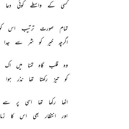
کسی 
کے 
واسطے 
کوئی 
دعا 
ن
تمام 
صورت 
ترتیب 
اس 
کو
اگرچہ 
خیر 
کو 
شر 
سے 
جدا 
وہ 
قلب 
گاہ 
تمنا 
میں 
اک 
کو 
تیز 
رکھتا 
تھا 
نذر 
ہوا 
ن
اٹھا 
رکھا 
تھا 
اسی 
پر 
سے 
اور 
انتظار 
بھی 
اس 
کا 
زمان