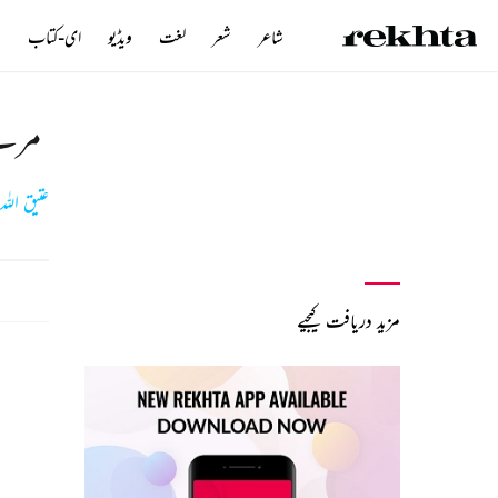
شاعر
شعر
لغت
ویڈیو
ای-کتاب
ن
مرے 
عتیق اللہ
مزید دریافت کیجیے