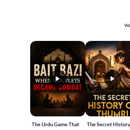
Wa
The Urdu Game That
The Secret History