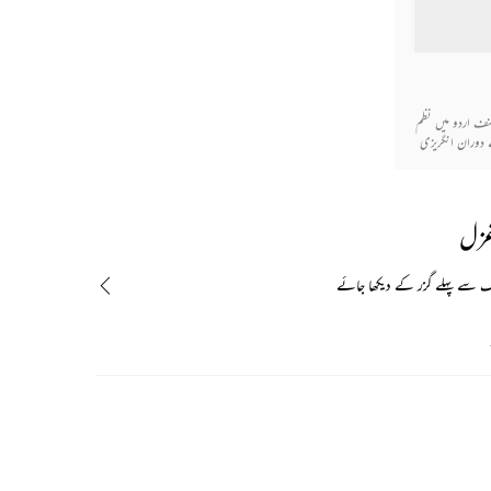
نف اردو میں نظم
 دوران انگریزی
ری طرح قائم ہو
ور اس کے بغیر
گئی ہے۔
غزل
گ سے پہلے گزر کے دیکھا جائے