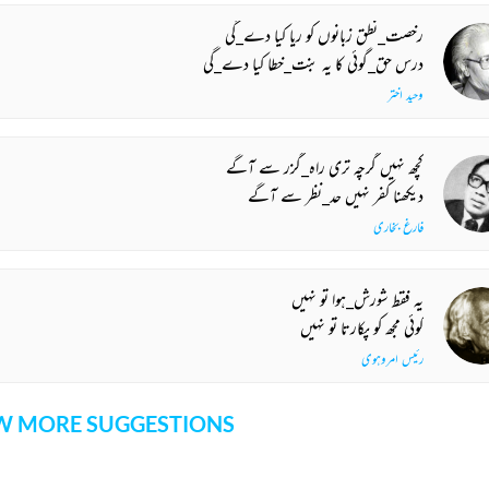
رخصت_نطق زبانوں کو ریا کیا دے_گی
درس حق_گوئی کا یہ بنت_خطا کیا دے_گی
وحید اختر
کچھ نہیں گرچہ تری راہ_گزر سے آگے
دیکھنا کفر نہیں حد_نظر سے آگے
فارغ بخاری
یہ فقط شورش_ہوا تو نہیں
کوئی مجھ کو پکارتا تو نہیں
رئیس امروہوی
 MORE SUGGESTIONS