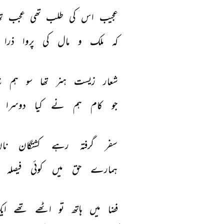
عجیب 
اس 
کی 
طلب 
تھی 
عجب 
تھ
کہ 
ملک 
و 
مال 
کی 
پروا 
ذرا 
شعار 
زیست 
ہنر 
تھا 
سو 
ہم 
ن
جو 
کام 
ہم 
نے 
کیا 
دوسرا 
سفر 
گرفتہ 
رہے 
کشتگان 
نا
ہمارے 
حق 
میں 
کوئی 
فیصلہ 
فضا 
میں 
ہاتھ 
تو 
اٹھے 
تھے 
ای