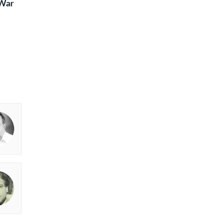
Waris, Poetry and a
e in Words | Rekhta
aru