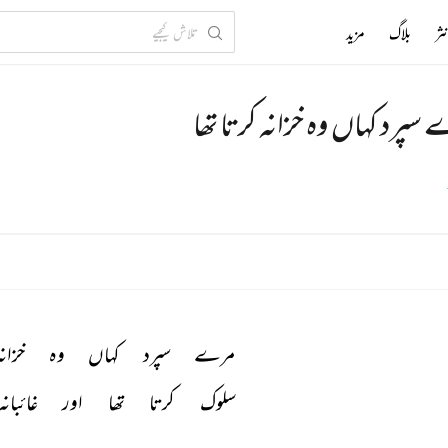
ثر
بلاگ
مزید
سپرد کہاں وہ خزانہ کرتا تھا
مرے 
سپرد 
کہاں 
وہ 
خزانہ
سلوک 
کرتا 
تھا 
اور 
غائبانہ