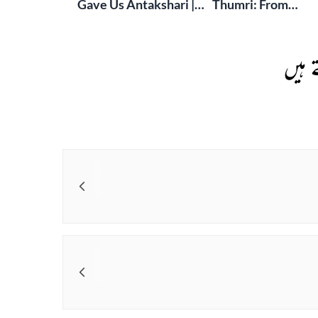
Gave Us Antakshari |
Thumri: From
Bait Bazi Explained
Lucknow’s Courts 
Global Stages
 ہیں