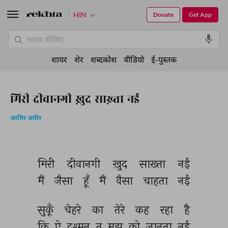
HIN
Donate
Get App
शायर
शेर
शब्दकोश
वीडियो
ई-पुस्तक
मिरी दीवानगी ख़ुद साख़्ता नईं
आमिर अमीर
मिरी 
दीवानगी 
ख़ुद 
साख़्ता 
नईं 
मैं 
जैसा 
हूँ 
मैं 
वैसा 
चाहता 
नईं 
सुकूँ 
चेहरे 
का 
तेरे 
कह 
रहा 
है 
कि 
ऐ 
दुश्मन 
तू 
मुझ 
को 
जानता 
नईं 