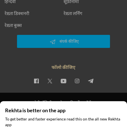
हिन्दवी
सूफ़ीनामा
रेख़्ता डिक्शनरी
रेख़्ता लर्निंग
रेख़्ता बुक्स
संपर्क कीजिए
फॉलो कीजिए
प्राइवेसी पॉलिसी
इस्तेमाल की शर्तें
कॉपीराइट
Rekhta is better on the app
© 2026 Rekhta™ Foundation. All rights reserved.
To get better and faster experience read this on the all new Rekhta
app