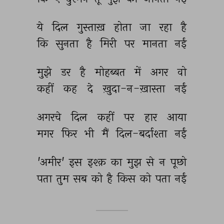
ये 
दिल 
गुस्ताख़ 
होता 
जा 
रहा 
है 
कि 
सुनता 
है 
मिरी 
पर 
मानता 
नईं 
मुझे 
डर 
है 
मोहब्बत 
में 
अगर 
वो 
कहीं 
कह 
दे 
ख़ुदा-न-ख़ास्ता 
नईं 
अगरचे 
दिल 
कहीं 
पर 
हार 
आया 
मगर 
फिर 
भी 
मैं 
दिल-बर्दाश्ता 
नईं 
'अमीर' 
इस 
इश्क़ 
का 
मुझ 
से 
न 
पूछो 
पता 
तुम 
सब 
को 
है 
किस 
को 
पता 
नईं 