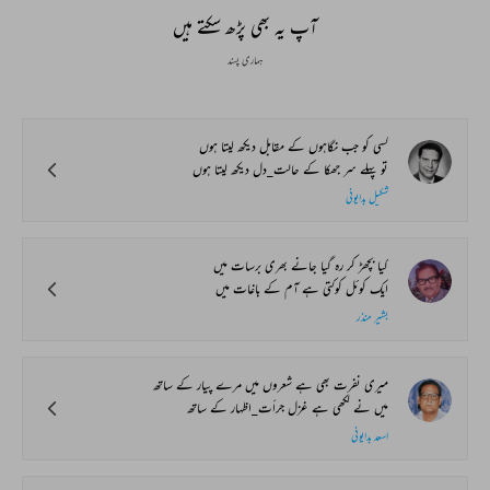
آپ یہ بھی پڑھ سکتے ہیں
ہماری پسند
کسی کو جب نگاہوں کے مقابل دیکھ لیتا ہوں
تو پہلے سر جھکا کے حالت_دل دیکھ لیتا ہوں
شکیل بدایونی
کیا بچھڑ کر رہ گیا جانے بھری برسات میں
ایک کوئل کوکتی ہے آم کے باغات میں
بشیر منذر
میری نفرت بھی ہے شعروں میں مرے پیار کے ساتھ
میں نے لکھی ہے غزل جرأت_اظہار کے ساتھ
اسعد بدایونی