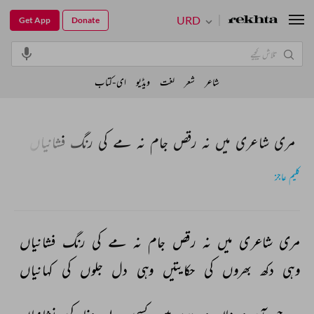
URD
Get App
Donate
شاعر
شعر
لغت
ویڈیو
ای-کتاب
مری شاعری میں نہ رقص جام نہ مے کی رنگ فشانیاں
کلیم عاجز
مری 
شاعری 
میں 
نہ 
رقص 
جام 
نہ 
مے 
کی 
رنگ 
فشانیاں 
وہی 
دکھ 
بھروں 
کی 
حکایتیں 
وہی 
دل 
جلوں 
کی 
کہانیاں 