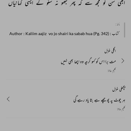
ابھی 
سن 
لو 
مجھ 
سے 
کہ 
پھر 
کبھو 
نہ 
سنو 
گے 
ایسی 
کہانیاں 
مأخذ :
کتاب
: vo jo shairi ka sabab hua (Pg. 342)
: Kaliim aajiz
Author
اگلی غزل
مت برا اس کو کہو گرچہ وہ اچھا بھی نہیں
کلیم عاجز
پچھلی غزل
ہر چوٹ پہ پوچھے ہے بتا یاد رہے گی
کلیم عاجز