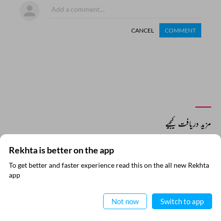
CANCEL
COMMENT
مزید دریافت کیجیے
Rekhta is better on the app
To get better and faster experience read this on the all new Rekhta
ایپ میں
app
پڑھیے
Not now
Switch to app