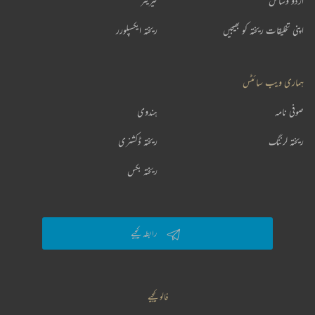
اردو وسائل
کیریئر
اپنی تخلیقات ریختہ کو بھیجیں
ریختہ ایکسپلورر
ہماری ویب سائٹس
صوفی نامہ
ہندوی
ریختہ لرننگ
ریختہ ڈکشنری
ریختہ بکس
رابطہ کیجیے
فالو کیجیے