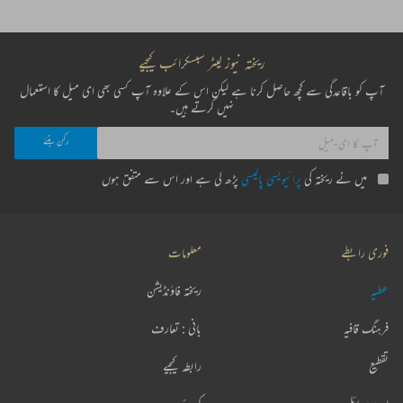
ریختہ نیوز لیٹر سبسکرائب کیجیے
آپ کو باقاعدگی سے کچھ حاصل کرنا ہے لیکن اس کے علاوہ آپ کسی بھی ای میل کا استعمال
نہیں کرتے ہیں۔
میں نے ریختہ کی
پرائیویسی پالیسی
پڑھ لی ہے اور اس سے متفق ہوں
فوری رابطے
معلومات
عطیہ
ریختہ فاؤنڈیشن
فرہنگ قافیہ
بانی : تعارف
تقطیع
رابطہ کیجیے