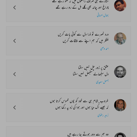
ستارے ہی صرف راستوں میں نہ کھو رہے تھے
چراغ اور چاند بھی گلے مل کے رو رہے تھے
جمال احسانی
درد ٹھہرے تو ذرا دل سے کوئی بات کریں
منتظر ہیں کہ ہم اپنے سے ملاقات کریں
احمد وصی
عشق پر زور چل نہیں سکتا
دل سنبھالے سنبھل نہیں سکتا
بسمل سعیدی
غروب_شام ہی سے خود کو یوں محسوس کرتا ہوں
کہ جیسے اک دیا ہوں اور ہوا کی زد پہ رکھا ہوں
زبیر رضوی
وہ ہم سے دور ہوتے جا رہے ہیں