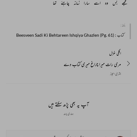
مجھے 
بس 
وہ 
اسے 
سارا 
زمانہ 
چاہئے 
تھا 
مأخذ :
کتاب
: Beesveen Sadi Ki Behtareen Ishqiya Ghazlen (Pg. 61)
اگلی غزل
مری رات میرا چراغ میری کتاب دے
بشریٰ اعجاز
آپ یہ بھی پڑھ سکتے ہیں
ہماری پسند