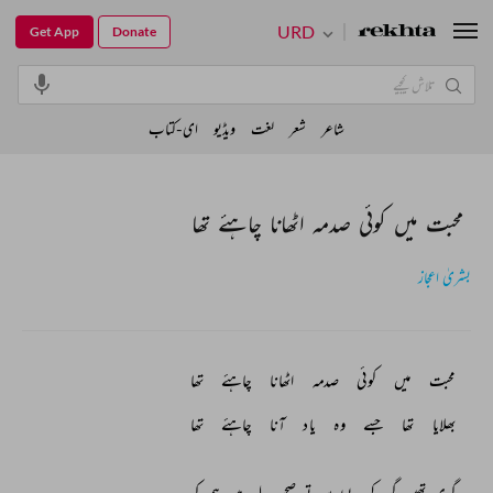
URD
Get App
Donate
شاعر
شعر
لغت
ویڈیو
ای-کتاب
محبت میں کوئی صدمہ اٹھانا چاہئے تھا
بشریٰ اعجاز
محبت 
میں 
کوئی 
صدمہ 
اٹھانا 
چاہئے 
تھا 
بھلایا 
تھا 
جسے 
وہ 
یاد 
آنا 
چاہئے 
تھا 