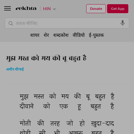
HIN
Donate
Get App
शायर
शेर
शब्दकोश
वीडियो
ई-पुस्तक
मुझ मस्त को मय की बू बहुत है
अमीर मीनाई
मुझ 
मस्त 
को 
मय 
की 
बू 
बहुत 
है 
दीवाने 
को 
एक 
हू 
बहुत 
है 
मोती 
की 
तरह 
जो 
हो 
ख़ुदा-दाद 
थोड़ी 
सी 
भी 
आबरू 
बहुत 
है 