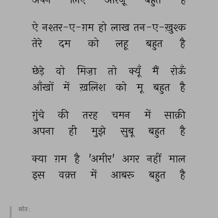
ऐ 
नश्तर-ए-ग़म 
हो 
लाख 
तन-ए-ख़ुश्क 
तेरे 
दम 
को 
लहू 
बहुत 
है 
छेड़े 
वो 
मिज़ा 
तो 
क्यूँ 
मैं 
रोऊँ 
आँखों 
में 
ख़लिश 
को 
मू 
बहुत 
है 
ग़ुंचे 
की 
तरह 
चमन 
में 
साक़ी 
अपना 
ही 
मुझे 
सुबू 
बहुत 
है 
क्या 
ग़म 
है 
'अमीर' 
अगर 
नहीं 
माल 
इस 
वक़्त 
में 
आबरू 
बहुत 
है 
स्रोत :