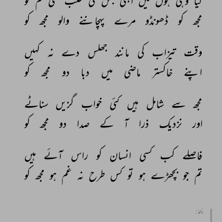
کیا 
وہی 
ہوں 
میں 
ابھی 
جس 
کی 
طلب 
تھی 
تم 
کو 
مجھ 
کو 
ڈھونڈو 
مرے 
پہچاننے 
والو 
مجھ 
کو 
وقت 
تیزاب 
کی 
مانند 
جھلس 
دے 
نہ 
کہیں 
اپنے 
خاکستر 
ماضی 
میں 
دبا 
دو 
مجھ 
کو 
مجھ 
سے 
شامل 
ہیں 
کئی 
خواب 
گزیں 
سناٹے 
اور 
نزدیک 
ذرا 
آ 
کے 
صدا 
دو 
مجھ 
کو 
فاصلے 
کب 
کسی 
انسان 
کو 
راس 
آئے 
ہیں 
تم 
جو 
بچھڑے 
ہو 
تو 
کس 
طرح 
نہ 
غم 
ہو 
مجھ 
کو 
مأخذ :