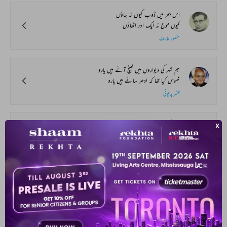
اس بحر میں ڈوب کیوں نہ جاؤں
کیوں موج نہ ایک اور اٹھاؤں
منظور عارف
ہم شہر کی دیواروں میں کھنچ آئے ہیں یارو
محسوس کیا تھا کہ ادھر سائے ہیں یارو
محشر بدایونی
جب کوئی لیتا ہے میرے سامنے نام_غزل
یاد آتا ہے مجھے اک نازک_اندام‌_غزل
امجد نجمی
ہر موڑ کو چراغ_سر_رہ_گزر کہو
بیتے ہوئے دنوں کو غبار_سفر کہو
غلام ربانی تاباں