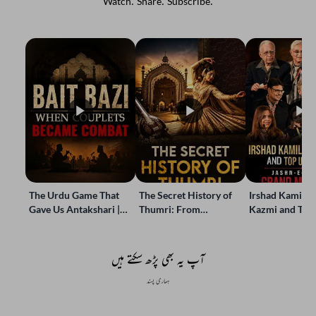
Watch. Share. Subscribe.
The Urdu Game That
The Secret History of
Irshad Kamil, B
Gave Us Antakshari |
Thumri: From
Kazmi and Top
Bait Bazi Explained
Lucknow’s Courts to
Poets Live at t
Global Stages
e-Rekhta Lond
Mushaira
آپ یہ بھی پڑھ سکتے ہیں
ہماری پسند