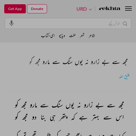
URD
Get App
Donate
شاعر
شعر
لغت
ویڈیو
ای-کتاب
مجھ سے بے زارو نہ یوں سنگ سے مارو مجھ کو
عتیق اللہ
مجھ 
سے 
بے 
زارو 
نہ 
یوں 
سنگ 
سے 
مارو 
مجھ 
کو 
اس 
سے 
بہتر 
ہے 
کہ 
پتھر 
ہی 
بنا 
دو 
مجھ 
کو 