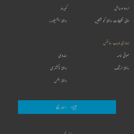
اردو وسائل
کیریئر
اپنی تخلیقات ریختہ کو بھیجیں
ریختہ ایکسپلورر
ہماری ویب سائٹس
صوفی نامہ
ہندوی
ریختہ لرننگ
ریختہ ڈکشنری
ریختہ بکس
رابطہ کیجیے
فالو کیجیے