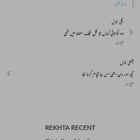
روح غزل
اگلی غزل
وہ توانائی کہاں جو کل تلک اعضا میں تھی
عتیق اللہ
پچھلی غزل
کچھ اور دن ابھی اس جا قیام کرنا تھا
عتیق اللہ
REKHTA RECENT