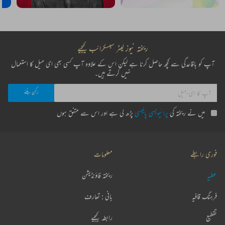
ریختہ نیوز لیٹر سبسکرائب کیجیے
آپ کو باقاعدگی سے کچھ حاصل کرنا ہے لیکن اس کے علاوہ آپ کسی بھی ای میل کا استعمال
نہیں کرتے ہیں۔
میں نے ریختہ کی
پرائیویسی پالیسی
پڑھ لی ہے اور اس سے متفق ہوں
فوری رابطے
معلومات
عطیہ
ریختہ فاؤنڈیشن
فرہنگ قافیہ
بانی : تعارف
تقطیع
رابطہ کیجیے