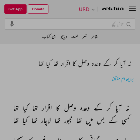
URD
Get App
Donate
شاعر
شعر
لغت
ویڈیو
ای-کتاب
نہ آیا کر کے وعدہ وصل کا اقرار تھا کیا تھا
پروین ام مشتاق
نہ 
آیا 
کر 
کے 
وعدہ 
وصل 
کا 
اقرار 
تھا 
کیا 
تھا 
کسی 
کے 
بس 
میں 
تھا 
مجبور 
تھا 
لاچار 
تھا 
کیا 
تھا 