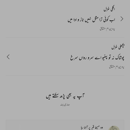
اگلی غزل
اب کوئی ترا مثل نہیں ناز و ادا میں
پروین ام مشتاق
پچھلی غزل
پوشاک نہ تو پہنیو اے سرو رواں سرخ
پروین ام مشتاق
آپ یہ بھی پڑھ سکتے ہیں
ہماری پسند
وہ مسیحا قبر پر آتا رہا