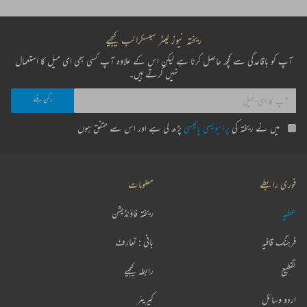
ریختہ نیوز لیٹر سبسکرائب کیجیے
آپ کو باقاعدگی سے کچھ حاصل کرنا ہے لیکن اس کے علاوہ آپ کسی بھی ای میل کا استعمال
نہیں کرتے ہیں۔
میں نے ریختہ کی
پرائیویسی پالیسی
پڑھ لی ہے اور اس سے متفق ہوں
فوری رابطے
معلومات
عطیہ
ریختہ فاؤنڈیشن
فرہنگ قافیہ
بانی : تعارف
تقطیع
رابطہ کیجیے
اردو وسائل
کیریئر