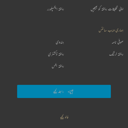
اپنی تخلیقات ریختہ کو بھیجیں
ریختہ ایکسپلورر
ہماری ویب سائٹس
صوفی نامہ
ہندوی
ریختہ لرننگ
ریختہ ڈکشنری
ریختہ بکس
رابطہ کیجیے
فالو کیجیے