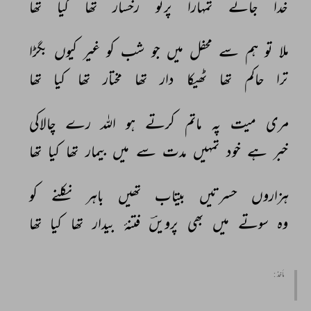
خدا 
جانے 
تمہارا 
پرتو 
رخسار 
تھا 
کیا 
تھا 
ملا 
تو 
ہم 
سے 
محفل 
میں 
جو 
شب 
کو 
غیر 
کیوں 
بگڑا 
ترا 
حاکم 
تھا 
ٹھیکا 
دار 
تھا 
مختار 
تھا 
کیا 
تھا 
مری 
میت 
پہ 
ماتم 
کرتے 
ہو 
اللہ 
رے 
چالاکی 
خبر 
ہے 
خود 
تمہیں 
مدت 
سے 
میں 
بیمار 
تھا 
کیا 
تھا 
ہزاروں 
حسرتیں 
بیتاب 
تھیں 
باہر 
نکلنے 
کو 
وہ 
سوتے 
میں 
بھی 
پرویںؔ 
فتنۂ 
بیدار 
تھا 
کیا 
تھا 
مأخذ :