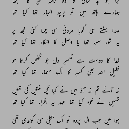
برا 
ہو 
بد 
گمانی 
کا 
وہ 
نامہ 
غیر 
کا 
سمجھا 
ہمارے 
ہاتھ 
میں 
تو 
پرچۂ 
اخبار 
تھا 
کیا 
تھا 
صدا 
سنتے 
ہی 
گویا 
مردنی 
سی 
چھا 
گئی 
مجھ 
پر 
یہ 
شور 
صور 
تھا 
یا 
وصل 
کا 
انکار 
تھا 
کیا 
تھا 
خدا 
کا 
دوست 
ہے 
تعمیر 
دل 
جو 
شخص 
کرتا 
ہو 
خلیل 
اللہ 
بھی 
کعبہ 
کا 
اک 
معمار 
تھا 
کیا 
تھا 
نہ 
آئے 
تم 
نہ 
آؤ 
میں 
نے 
کیا 
کچھ 
منتیں 
کی 
تھیں 
تمہیں 
نے 
خود 
کیا 
تھا 
عہد 
یہ 
اقرار 
تھا 
کیا 
تھا 
ہوا 
میں 
جب 
اڑا 
پردہ 
تو 
اک 
بجلی 
سی 
کوندی 
تھی 