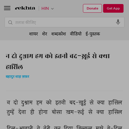
HIN
Donate
Get App
शायर
शेर
शब्दकोश
वीडियो
ई-पुस्तक
न दो दुश्नाम हम को इतनी बद-ख़़ूई से क्या
हासिल
बहादुर शाह ज़फ़र
न 
दो 
दुश्नाम 
हम 
को 
इतनी 
बद-ख़़ूई 
से 
क्या 
हासिल 
तुम्हें 
देना 
ही 
होगा 
बोसा 
ख़म-रूई 
से 
क्या 
हासिल 
दिल-आज़ारी 
ने 
तेरी 
कर 
दिया 
बिल्कुल 
मुझे 
बे-दिल 