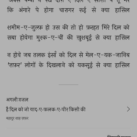
'अबस 
पम्बा 
न 
रख 
दाग़-ए-दिल-ए-सोज़ाँ 
पे 
तू 
मेरे 
कि 
अंगारे 
पे 
होगा 
चारागर 
रूई 
से 
क्या 
हासिल 
शमीम-ए-ज़ुल्फ़ 
हो 
उस 
की 
तो 
हो 
फ़रहत 
मिरे 
दिल 
को 
सबा 
होवेगा 
मुश्क-ए-चीं 
की 
ख़ुशबूई 
से 
क्या 
हासिल 
न 
होवे 
जब 
तलक 
इंसाँ 
को 
दिल 
से 
मेल-ए-यक-जानिब 
'ज़फ़र' 
लोगों 
के 
दिखलाने 
को 
यकसूई 
से 
क्या 
हासिल 
अगली ग़ज़ल
है दिल को जो याद-ए-फ़लक-ए-पीर किसी की
बहादुर शाह ज़फ़र