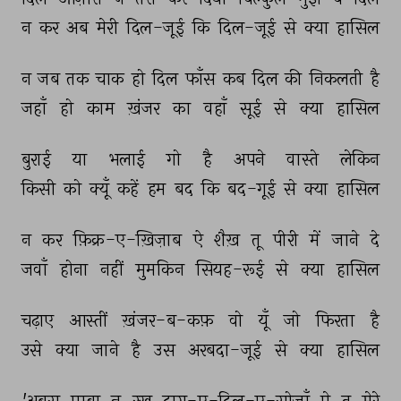
न 
कर 
अब 
मेरी 
दिल-जूई 
कि 
दिल-जूई 
से 
क्या 
हासिल 
न 
जब 
तक 
चाक 
हो 
दिल 
फाँस 
कब 
दिल 
की 
निकलती 
है 
जहाँ 
हो 
काम 
ख़ंजर 
का 
वहाँ 
सूई 
से 
क्या 
हासिल 
बुराई 
या 
भलाई 
गो 
है 
अपने 
वास्ते 
लेकिन 
किसी 
को 
क्यूँ 
कहें 
हम 
बद 
कि 
बद-गूई 
से 
क्या 
हासिल 
न 
कर 
फ़िक्र-ए-ख़िज़ाब 
ऐ 
शैख़ 
तू 
पीरी 
में 
जाने 
दे 
जवाँ 
होना 
नहीं 
मुमकिन 
सियह-रूई 
से 
क्या 
हासिल 
चढ़ाए 
आस्तीं 
ख़ंजर-ब-कफ़ 
वो 
यूँ 
जो 
फिरता 
है 
उसे 
क्या 
जाने 
है 
उस 
अरबदा-जूई 
से 
क्या 
हासिल 