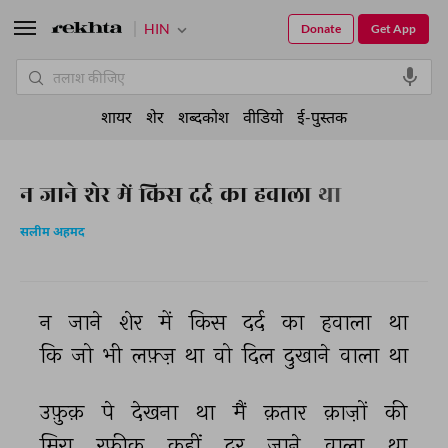
HIN
Donate
Get App
शायर
शेर
शब्दकोश
वीडियो
ई-पुस्तक
न जाने शेर में किस दर्द का हवाला था
सलीम अहमद
न 
जाने 
शेर 
में 
किस 
दर्द 
का 
हवाला 
था 
कि 
जो 
भी 
लफ़्ज़ 
था 
वो 
दिल 
दुखाने 
वाला 
था 
उफ़ुक़ 
पे 
देखना 
था 
मैं 
क़तार 
क़ाज़ों 
की 
मिरा 
रफ़ीक़ 
कहीं 
दूर 
जाने 
वाला 
था 