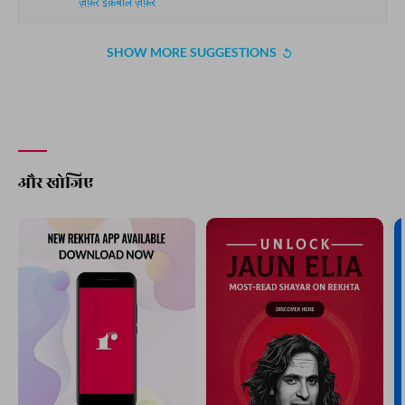
ज़फ़र इक़बाल ज़फ़र
SHOW MORE SUGGESTIONS
और खोजिए