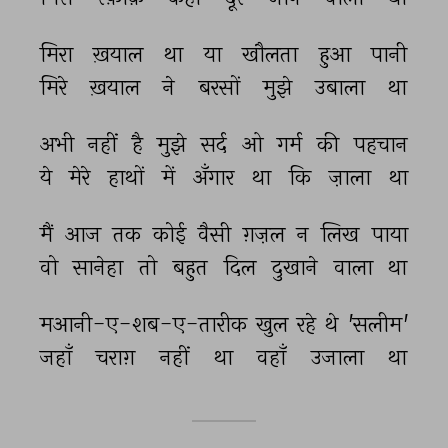
मिरा 
ख़याल 
था 
या 
खौलता 
हुआ 
पानी 
मिरे 
ख़याल 
ने 
बरसों 
मुझे 
उबाला 
था 
अभी 
नहीं 
है 
मुझे 
सर्द 
ओ 
गर्म 
की 
पहचान 
ये 
मेरे 
हाथों 
में 
अँगार 
था 
कि 
ज़ाला 
था 
मैं 
आज 
तक 
कोई 
वैसी 
ग़ज़ल 
न 
लिख 
पाया 
वो 
सानेहा 
तो 
बहुत 
दिल 
दुखाने 
वाला 
था 
मआनी-ए-शब-ए-तारीक 
खुल 
रहे 
थे 
'सलीम' 
जहाँ 
चराग़ 
नहीं 
था 
वहाँ 
उजाला 
था 