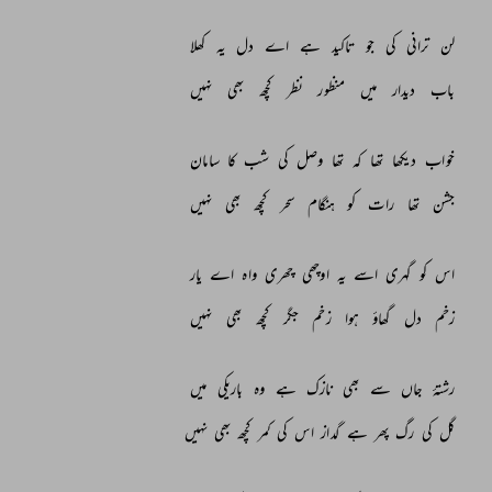
لن 
ترانی 
کی 
جو 
تاکید 
ہے 
اے 
دل 
یہ 
کھلا 
باب 
دیدار 
میں 
منظور 
نظر 
کچھ 
بھی 
نہیں 
خواب 
دیکھا 
تھا 
کہ 
تھا 
وصل 
کی 
شب 
کا 
سامان 
جشن 
تھا 
رات 
کو 
ہنگام 
سحر 
کچھ 
بھی 
نہیں 
اس 
کو 
گہری 
اسے 
یہ 
اوچھی 
چھری 
واہ 
اے 
یار 
زخم 
دل 
گھاؤ 
ہوا 
زخم 
جگر 
کچھ 
بھی 
نہیں 
رشتۂ 
جاں 
سے 
بھی 
نازک 
ہے 
وہ 
باریکی 
میں 
گل 
کی 
رگ 
پھر 
ہے 
گداز 
اس 
کی 
کمر 
کچھ 
بھی 
نہیں 