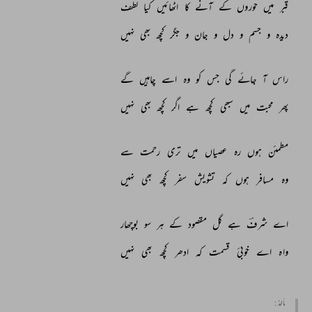
قبر 
میں 
حوروں 
کے 
آنے 
کا 
اٹھائیں 
کیا 
لطف 
دیدہ 
و 
جسم 
و 
دل 
و 
جان 
و 
جگر 
کچھ 
بھی 
نہیں 
راس 
آ 
جائے 
گی 
جس 
کو 
وہ 
اسے 
چاہیں 
گے 
پھر 
محبت 
میں 
سبھی 
کچھ 
ہے 
اگر 
کچھ 
بھی 
نہیں 
مطمئن 
ہوں 
رہ 
عصیاں 
میں 
تری 
رحمت 
سے 
وہ 
مسافر 
ہوں 
کہ 
تشویش 
سفر 
کچھ 
بھی 
نہیں 
اے 
شرفؔ 
ہے 
گل 
مقصود 
کے 
ہر 
سو 
بوچھار 
واہ 
اے 
خوبیٔ 
قسمت 
کہ 
ادھر 
کچھ 
بھی 
نہیں 
مأخذ :