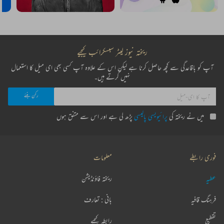
ریختہ نیوز لیٹر سبسکرائب کیجیے
آپ کو باقاعدگی سے کچھ حاصل کرنا ہے لیکن اس کے علاوہ آپ کسی بھی ای میل کا استعمال
نہیں کرتے ہیں۔
میں نے ریختہ کی
پرائیویسی پالیسی
پڑھ لی ہے اور اس سے متفق ہوں
فوری رابطے
معلومات
عطیہ
ریختہ فاؤنڈیشن
فرہنگ قافیہ
بانی : تعارف
تقطیع
رابطہ کیجیے