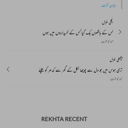
دیوان شرف
اگلی غزل
کس کے ہاتھوں بک گیا کس کے خریداروں میں ہوں
آغا حجو شرف
پچھلی غزل
تری ہوس میں جو دل سے پوچھا نکل کے گھر سے کدھر کو چلئے
آغا حجو شرف
REKHTA RECENT