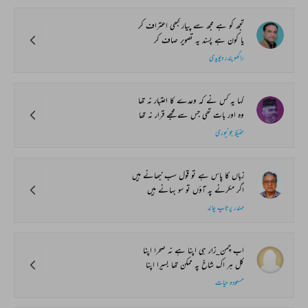
تجھ کو ہے مجھ سے پیار کبھی اعتراف کر
یا کون ہے پسند یہ تصویر صاف کر
راگھویندر دیویدی
کہا یہ کس نے کہ وعدے کا اعتبار نہ تھا
وہ اور بات تھی جس سے مجھے قرار نہ تھا
حفیظ جونپوری
زباں کا پاس ہے تو قول سب نبھانے ہیں
اگر مکرنے پہ آؤں تو سو بہانے ہیں
مہندر پرتاپ چاند
اب چمن_زار ہی اپنا ہے نہ صحرا اپنا
کل ہر اک شاخ پہ ممکن تھا بسیرا اپنا
مسعودہ حیات