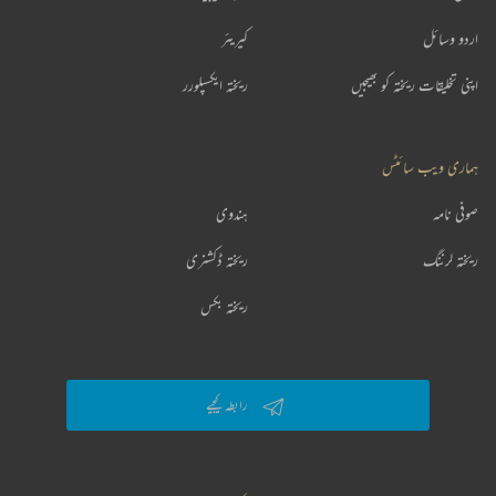
اردو وسائل
کیریئر
اپنی تخلیقات ریختہ کو بھیجیں
ریختہ ایکسپلورر
ہماری ویب سائٹس
صوفی نامہ
ہندوی
ریختہ لرننگ
ریختہ ڈکشنری
ریختہ بکس
رابطہ کیجیے