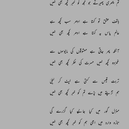
تم 
چھری 
پھیرتے 
ہو 
مجھ 
کو 
خبر 
کچھ 
بھی 
نہیں 
ہاتف 
عشق 
تو 
کہتا 
ہے 
ادھر 
سب 
کچھ 
ہے 
عالم 
یاس 
یہ 
کہتا 
ہے 
ادھر 
کچھ 
بھی 
نہیں 
آنکھ 
پھر 
جاتی 
ہے 
معشوقوں 
کی 
مایوسوں 
سے 
غمزدہ 
کچھ 
نہیں 
حسرت 
کی 
نظر 
کچھ 
بھی 
نہیں 
تربت 
قیس 
سے 
کہتی 
ہے 
لپٹ 
کر 
لیلیٰ 
ہم 
تڑپتے 
ہیں 
پڑے 
تم 
کو 
خبر 
کچھ 
بھی 
نہیں 
منزل 
گور 
میں 
کیا 
جانیے 
کیا 
گزرے 
گی 
تازہ 
وارد 
ہیں 
ابھی 
ہم 
کو 
خبر 
کچھ 
بھی 
نہیں 