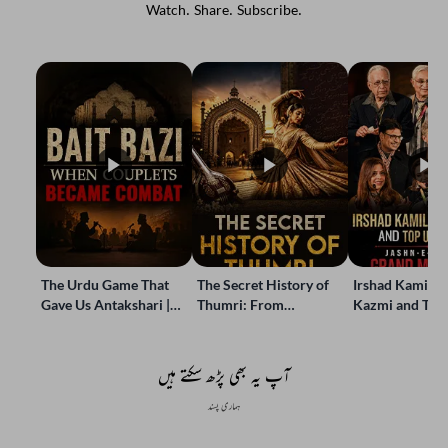
Watch. Share. Subscribe.
The Urdu Game That
The Secret History of
Irshad Kamil, B
Gave Us Antakshari |
Thumri: From
Kazmi and Top
Bait Bazi Explained
Lucknow’s Courts to
Poets Live at t
Global Stages
e-Rekhta Lond
Mushaira
آپ یہ بھی پڑھ سکتے ہیں
ہماری پسند