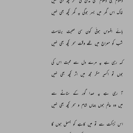
دھوم 
ہی 
دھوم 
تھی 
مدفن 
کی 
مگر 
کچھ 
بھی 
نہیں 
خاک 
اس 
گھر 
میں 
بسر 
ہوگی 
یہ 
گھر 
کچھ 
بھی 
نہیں 
ہائے 
افسوس 
ہوئی 
کون 
سی 
صحبت 
برخاست 
شب 
کو 
معراج 
میں 
تھے 
وقت 
سحر 
کچھ 
بھی 
نہیں 
کہہ 
رہی 
ہے 
یہ 
مرے 
دل 
سے 
محبت 
اس 
کی 
ہوں 
تو 
اکسیر 
مگر 
مجھ 
میں 
اثر 
کچھ 
بھی 
نہیں 
آ 
رہی 
ہے 
یہ 
صدا 
گور 
کے 
سناٹے 
سے 
میں 
وہ 
عالم 
ہوں 
جہاں 
شام 
و 
سحر 
کچھ 
بھی 
نہیں 
اس 
نزاکت 
سے 
تو 
میں 
کاہے 
کو 
بسمل 
ہوں 
گا 