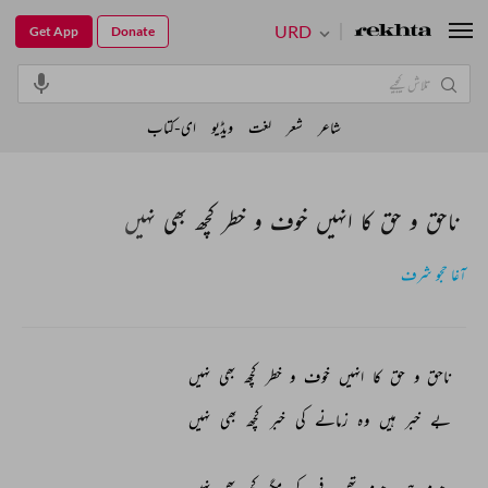
URD
Get App
Donate
شاعر
شعر
لغت
ویڈیو
ای-کتاب
ناحق و حق کا انہیں خوف و خطر کچھ بھی نہیں
آغا حجو شرف
ناحق 
و 
حق 
کا 
انہیں 
خوف 
و 
خطر 
کچھ 
بھی 
نہیں 
بے 
خبر 
ہیں 
وہ 
زمانے 
کی 
خبر 
کچھ 
بھی 
نہیں 