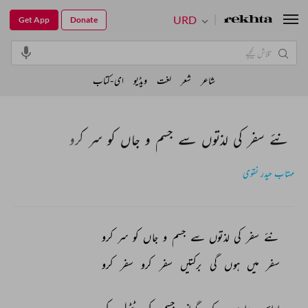
URD
Get App
Donate
شاعر
شعر
لغت
ویڈیو
ای-کتاب
نئے سفر کی لذتوں سے جسم و جاں کو سر کرو
مہتاب حیدر نقوی
نئے 
سفر 
کی 
لذتوں 
سے 
جسم 
و 
جاں 
کو 
سر 
کرو 
سفر 
میں 
ہوں 
گی 
برکتیں 
سفر 
کرو 
سفر 
کرو 