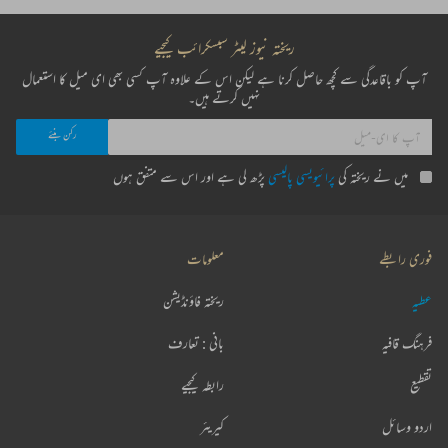
ریختہ نیوز لیٹر سبسکرائب کیجیے
آپ کو باقاعدگی سے کچھ حاصل کرنا ہے لیکن اس کے علاوہ آپ کسی بھی ای میل کا استعمال
نہیں کرتے ہیں۔
میں نے ریختہ کی
پرائیویسی پالیسی
پڑھ لی ہے اور اس سے متفق ہوں
فوری رابطے
معلومات
عطیہ
ریختہ فاؤنڈیشن
فرہنگ قافیہ
بانی : تعارف
تقطیع
رابطہ کیجیے
اردو وسائل
کیریئر