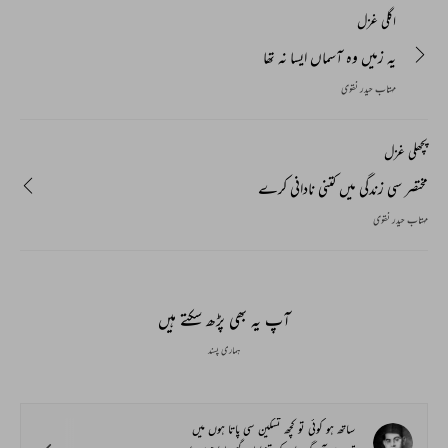
اگلی غزل
یہ زمیں وہ آسماں ایسا نہ تھا
مہتاب حیدر نقوی
پچھلی غزل
مختصر سی زندگی میں کتنی نادانی کرے
مہتاب حیدر نقوی
آپ یہ بھی پڑھ سکتے ہیں
ہماری پسند
ساتھ ہو کوئی تو کچھ تسکین سی پاتا ہوں میں