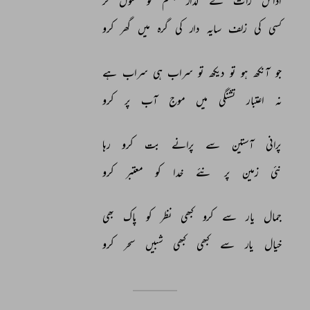
اداس 
رات 
کے 
گداز 
جسم 
کو 
ٹٹول 
کر 
کسی 
کی 
زلف 
سایہ 
دار 
کی 
گرہ 
میں 
گھر 
کرو 
جو 
آنکھ 
ہو 
تو 
دیکھ 
تو 
سراب 
ہی 
سراب 
ہے 
نہ 
اعتبار 
تشنگی 
میں 
موج 
آب 
پر 
کرو 
پرانی 
آستین 
سے 
پرانے 
بت 
کرو 
رہا 
نئی 
زمین 
پر 
نئے 
خدا 
کو 
معتبر 
کرو 
جمال 
یار 
سے 
کرو 
کبھی 
نظر 
کو 
پاک 
بھی 
خیال 
یار 
سے 
کبھی 
کبھی 
شبیں 
سحر 
کرو 