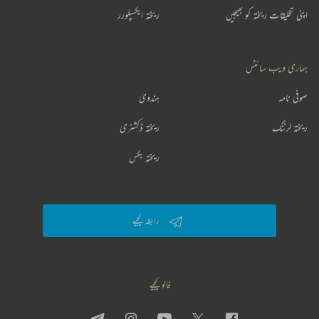
اپنی تخلیقات ریختہ کو بھیجیں
ریختہ ایکسپلورر
ہماری ویب سائٹس
صوفی نامہ
ہندوی
ریختہ لرننگ
ریختہ ڈکشنری
ریختہ بکس
رابطہ کیجیے
فالو کیجیے