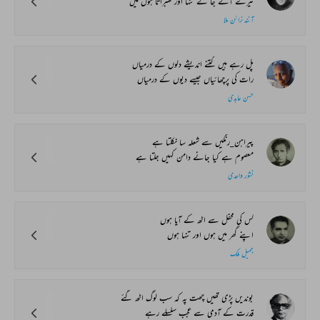
تیرے آگے جا کے تنہا اور گھبراتا ہوں میں
آنند نرائن ملا
پل رہے ہیں کتنے اندیشے دلوں کے درمیاں
رات کی پرچھائیاں جیسے دیوں کے درمیاں
حسن عابدی
پیراہن_رنگیں سے شعلہ سا نکلتا ہے
معصوم ہے کیا جانے دامن کہیں جلتا ہے
نشور واحدی
کس کی محفل سے اٹھ کے آیا ہوں
اپنے گھر میں ہوں اور تنہا ہوں
جمیل ملک
بوندیں پڑی تھیں چھت پہ کہ سب لوگ اٹھ گئے
قدرت کے آدمی سے عجب سلسلے رہے