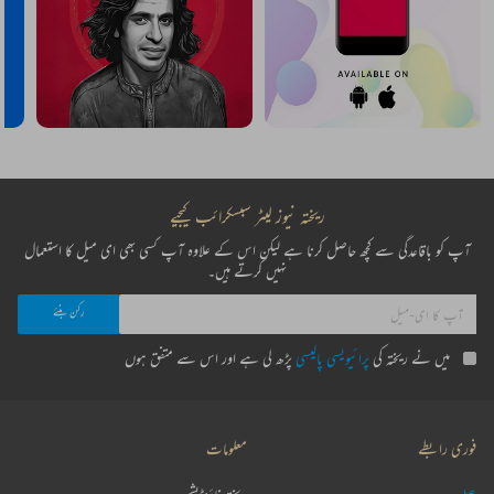
ریختہ نیوز لیٹر سبسکرائب کیجیے
آپ کو باقاعدگی سے کچھ حاصل کرنا ہے لیکن اس کے علاوہ آپ کسی بھی ای میل کا استعمال
نہیں کرتے ہیں۔
میں نے ریختہ کی
پرائیویسی پالیسی
پڑھ لی ہے اور اس سے متفق ہوں
فوری رابطے
معلومات