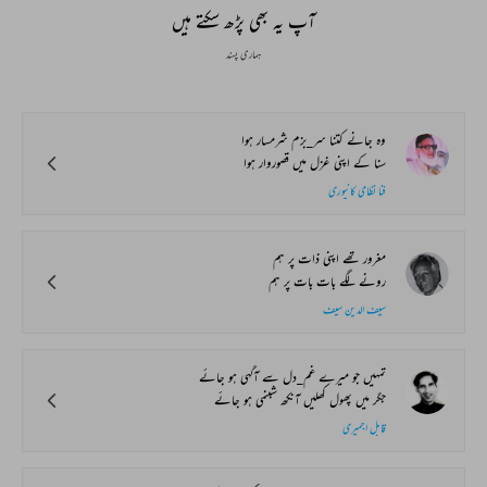
Mushaira
آپ یہ بھی پڑھ سکتے ہیں
ہماری پسند
وہ جانے کتنا سر_بزم شرمسار ہوا
سنا کے اپنی غزل میں قصوروار ہوا
فنا نظامی کانپوری
مغرور تھے اپنی ذات پر ہم
رونے لگے بات بات پر ہم
سیف الدین سیف
تمہیں جو میرے غم_دل سے آگہی ہو جائے
جگر میں پھول کھلیں آنکھ شبنمی ہو جائے
قابل اجمیری