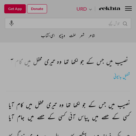
URD
Get App
Donate
شاعر
شعر
لغت
ویڈیو
ای-کتاب
نصیب میں جس کے جو لکھا تھا وہ تیری محفل میں کام آیا
شکیل بدایونی
نصیب 
میں 
جس 
کے 
جو 
لکھا 
تھا 
وہ 
تیری 
محفل 
میں 
کام 
آیا 
کسی 
کے 
حصے 
میں 
پیاس 
آئی 
کسی 
کے 
حصے 
میں 
جام 
آیا 