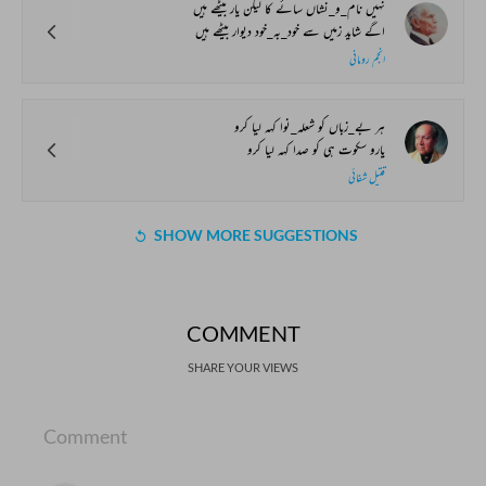
نہیں نام_و_نشاں سائے کا لیکن یار بیٹھے ہیں
اگے شاید زمیں سے خود_بہ_خود دیوار بیٹھے ہیں
انجم رومانی
ہر بے_زباں کو شعلہ_نوا کہہ لیا کرو
یارو سکوت ہی کو صدا کہہ لیا کرو
قتیل شفائی
SHOW MORE SUGGESTIONS
COMMENT
SHARE YOUR VIEWS
Comment