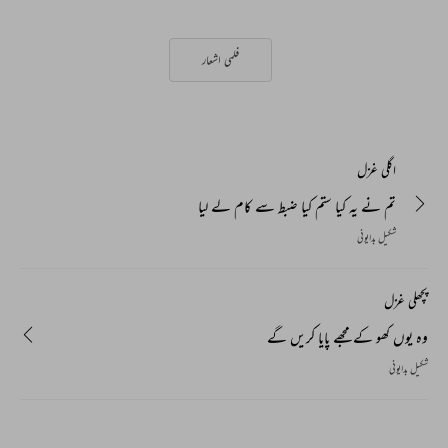
فلمی اشعار
اگلی غزل
تم نے یہ کیا ستم کیا ضبط سے کام لے لیا
شکیل بدایونی
پچھلی غزل
وہ یوں کھو کے مجھے پایا کریں گے
شکیل بدایونی