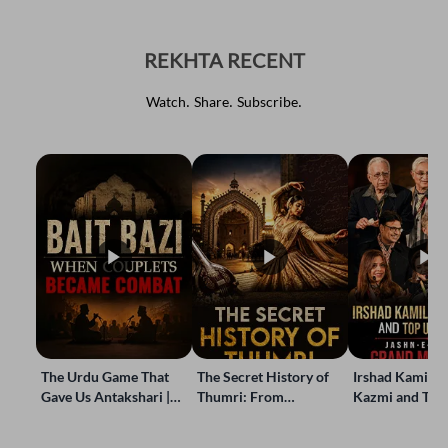
REKHTA RECENT
Watch. Share. Subscribe.
The Urdu Game That
The Secret History of
Irshad Kamil, B
Gave Us Antakshari |
Thumri: From
Kazmi and Top
Bait Bazi Explained
Lucknow’s Courts to
Poets Live at t
Global Stages
e-Rekhta Lond