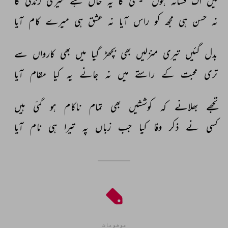
میں 
اک 
فسانہ 
ہوں 
بیکسی 
کا 
یہ 
حال 
ہے 
میری 
زندگی 
کا 
نہ 
حسن 
ہی 
مجھ 
کو 
راس 
آیا 
نہ 
عشق 
ہی 
میرے 
کام 
آیا 
بدل 
گئیں 
تیری 
منزلیں 
بھی 
بچھڑ 
گیا 
میں 
بھی 
کارواں 
سے 
تری 
محبت 
کے 
راستے 
میں 
نہ 
جانے 
یہ 
کیا 
مقام 
آیا 
تجھے 
بھلانے 
کہ 
کوششیں 
بھی 
تمام 
ناکام 
ہو 
گئی 
ہیں 
کسی 
نے 
ذکر 
وفا 
کیا 
جب 
زباں 
پہ 
تیرا 
ہی 
نام 
آیا 
موضوعات