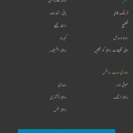
عطیہ
ریختہ فاؤنڈیشن
فرہنگ قافیہ
بانی : تعارف
تقطیع
رابطہ کیجیے
اردو وسائل
کیریئر
اپنی تخلیقات ریختہ کو بھیجیں
ریختہ ایکسپلورر
ہماری ویب سائٹس
صوفی نامہ
ہندوی
ریختہ لرننگ
ریختہ ڈکشنری
ریختہ بکس