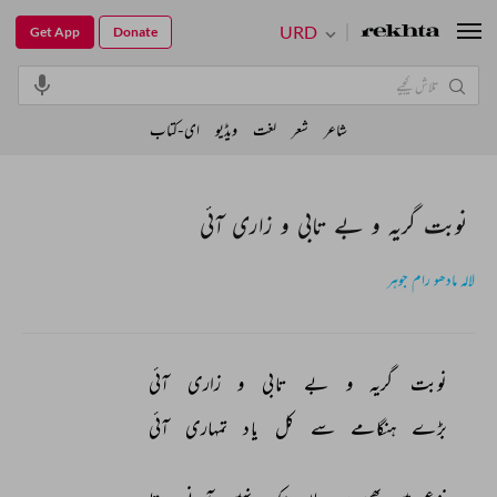
URD
Get App
Donate
شاعر
شعر
لغت
ویڈیو
ای-کتاب
نوبت گریہ و بے تابی و زاری آئی
لالہ مادھو رام جوہر
نوبت 
گریہ 
و 
بے 
تابی 
و 
زاری 
آئی 
بڑے 
ہنگامے 
سے 
کل 
یاد 
تمہاری 
آئی 