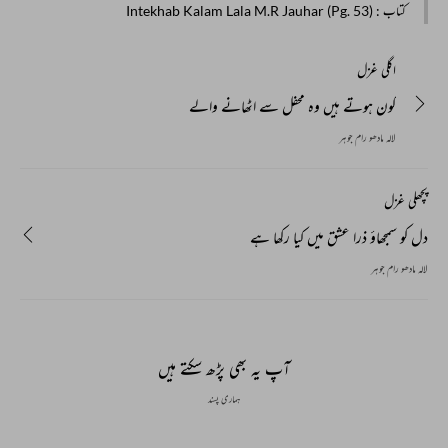
کتاب
: Intekhab Kalam Lala M.R Jauhar (Pg. 53)
اگلی غزل
کون ہوتے ہیں وہ محفل سے اٹھانے والے
لالہ مادھو رام جوہر
پچھلی غزل
دل کو سمجھاؤ ذرا عشق میں کیا رکھا ہے
لالہ مادھو رام جوہر
آپ یہ بھی پڑھ سکتے ہیں
ہماری پسند