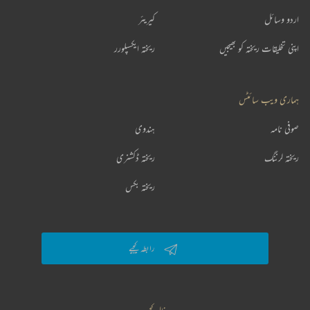
اردو وسائل
کیریئر
اپنی تخلیقات ریختہ کو بھیجیں
ریختہ ایکسپلورر
ہماری ویب سائٹس
صوفی نامہ
ہندوی
ریختہ لرننگ
ریختہ ڈکشنری
ریختہ بکس
رابطہ کیجیے