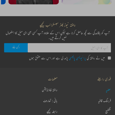
ریختہ نیوز لیٹر سبسکرائب کیجیے
آپ کو باقاعدگی سے کچھ حاصل کرنا ہے لیکن اس کے علاوہ آپ کسی بھی ای میل کا استعمال
نہیں کرتے ہیں۔
میں نے ریختہ کی
پرائیویسی پالیسی
پڑھ لی ہے اور اس سے متفق ہوں
فوری رابطے
معلومات
عطیہ
ریختہ فاؤنڈیشن
فرہنگ قافیہ
بانی : تعارف
تقطیع
رابطہ کیجیے