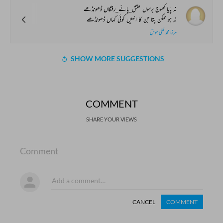
نہ پایا کھوج برسوں نقش_پائے_رفتگاں ڈھونڈھے
نہ ہو ممکن پتا جن کا انہیں کوئی کہاں ڈھونڈھے
مرزا محمد تقی ہوسؔ
SHOW MORE SUGGESTIONS
COMMENT
SHARE YOUR VIEWS
Comment
CANCEL
COMMENT