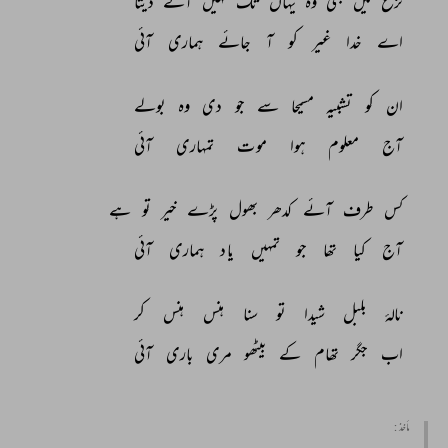
نزع 
میں 
بھی 
وہ 
یہاں 
تک 
نہیں 
آنے 
دیتا 
اے 
خدا 
غیر 
کو 
آ 
جائے 
ہماری 
آئی 
ان 
کو 
تشبیہ 
مسیحا 
سے 
جو 
دی 
وہ 
بولے 
آج 
معلوم 
ہوا 
موت 
تمہاری 
آئی 
کس 
طرف 
آئے 
کدھر 
بھول 
پڑے 
خیر 
تو 
ہے 
آج 
کیا 
تھا 
جو 
تمہیں 
یاد 
ہماری 
آئی 
نالۂ 
بلبل 
شیدا 
تو 
سنا 
ہنس 
ہنس 
کر 
اب 
جگر 
تھام 
کے 
بیٹھو 
مری 
باری 
آئی 
مأخذ :