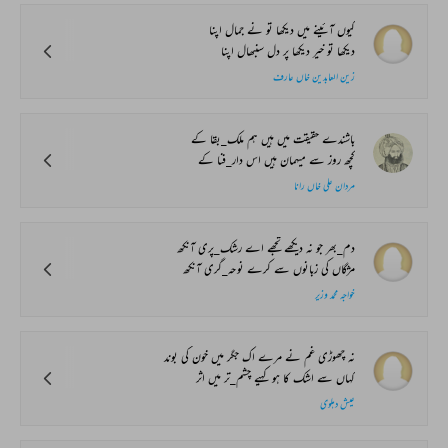
کیوں آئینے میں دیکھا تو نے جمال اپنا
دیکھا تو خیر دیکھا پر دل سنبھال اپنا
زین العابدین خاں عارف
باشندے حقیقت میں ہیں ہم ملک_بقا کے
کچھ روز سے میہمان ہیں اس دار_فنا کے
مردان علی خاں رانا
دم_بھر جو نہ دیکھے تجھے اے رشک_پری آنکھ
مژگاں کی زبانوں سے کرے نوحہ_گری آنکھ
خواجہ محمد وزیر
نہ چھوڑی غم نے مرے اک جگر میں خون کی بوند
کہاں سے اشک کا ہو کہیے چشم_تر میں اثر
عیش دہلوی