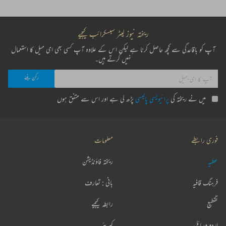
ریختہ نیوز لیٹر سبسکرائب کیجیے
آپ کو باقاعدگی سے کچھ حاصل کرنا ہے لیکن اس کے علاوہ آپ کسی بھی ای میل کا استعمال
نہیں کرتے ہیں۔
میں نے ریختہ کی
پرائیویسی پالیسی
پڑھ لی ہے اور اس سے متفق ہوں
فوری رابطے
معلومات
عطیہ
ریختہ فاؤنڈیشن
فرہنگ قافیہ
بانی : تعارف
تقطیع
رابطہ کیجیے
اردو وسائل
کیریئر