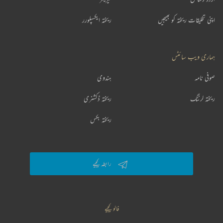
اپنی تخلیقات ریختہ کو بھیجیں
ریختہ ایکسپلورر
ہماری ویب سائٹس
صوفی نامہ
ہندوی
ریختہ لرننگ
ریختہ ڈکشنری
ریختہ بکس
رابطہ کیجیے
فالو کیجیے