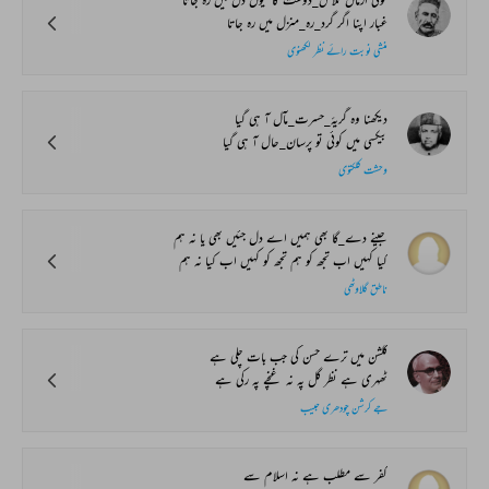
غبار اپنا اگر گرد_رہ_منزل میں رہ جاتا
منشی نوبت رائے نظر لکھنوی
دیکھنا وہ گریۂ_حسرت_مآل آ ہی گیا
بیکسی میں کوئی تو پرسان_حال آ ہی گیا
وحشت کلکتوی
جینے دے_گا بھی ہمیں اے دل جئیں بھی یا نہ ہم
کیا کہیں اب تجھ کو ہم تجھ کو کہیں اب کیا نہ ہم
ناطق گلاوٹھی
گلشن میں ترے حسن کی جب بات چلی ہے
ٹھہری ہے نظر گل پہ نہ غنچے پہ رکی ہے
جے کرشن چودھری حبیب
کفر سے مطلب ہے نہ اسلام سے