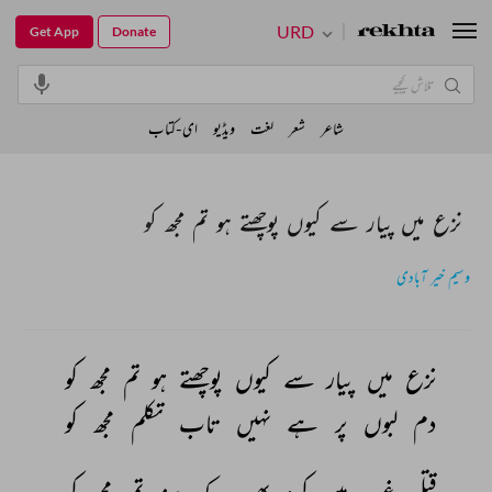
URD
Get App
Donate
شاعر
شعر
لغت
ویڈیو
ای-کتاب
نزع میں پیار سے کیوں پوچھتے ہو تم مجھ کو
وسیم خیر آبادی
نزع 
میں 
پیار 
سے 
کیوں 
پوچھتے 
ہو 
تم 
مجھ 
کو 
دم 
لبوں 
پر 
ہے 
نہیں 
تاب 
تکلم 
مجھ 
کو 