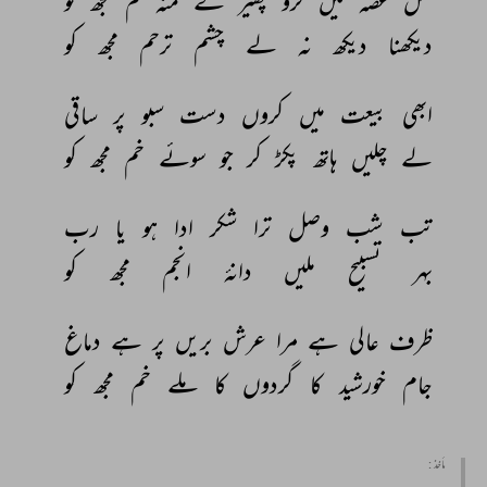
قتل 
غصہ 
میں 
کرو 
پھیر 
کے 
منہ 
تم 
مجھ 
کو 
دیکھنا 
دیکھ 
نہ 
لے 
چشم 
ترحم 
مجھ 
کو 
ابھی 
بیعت 
میں 
کروں 
دست 
سبو 
پر 
ساقی 
لے 
چلیں 
ہاتھ 
پکڑ 
کر 
جو 
سوئے 
خم 
مجھ 
کو 
تب 
شب 
وصل 
ترا 
شکر 
ادا 
ہو 
یا 
رب 
بہر 
تسبیح 
ملیں 
دانۂ 
انجم 
مجھ 
کو 
ظرف 
عالی 
ہے 
مرا 
عرش 
بریں 
پر 
ہے 
دماغ 
جام 
خورشید 
کا 
گردوں 
کا 
ملے 
خم 
مجھ 
کو 
مأخذ :