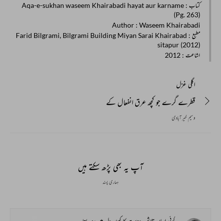
کتاب
: Aqa-e-sukhan waseem Khairabadi hayat aur karname
(Pg. 263)
Author
: Waseem Khairabadi
مطبع
: Farid Bilgrami, Bilgrami Building Miyan Sarai Khairabad
sitapur (2012)
اشاعت
: 2012
اگلی غزل
قطرے گرے جو کچھ عرق انفعال کے
وسیم خیر آبادی
آپ یہ بھی پڑھ سکتے ہیں
ہماری پسند
کوئی ارماں تلاش_دوست کا کیوں دل میں رہ جاتا