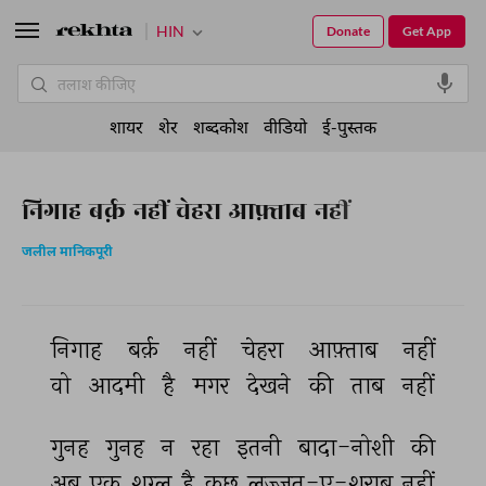
HIN
Donate
Get App
शायर
शेर
शब्दकोश
वीडियो
ई-पुस्तक
निगाह बर्क़ नहीं चेहरा आफ़्ताब नहीं
जलील मानिकपूरी
निगाह 
बर्क़ 
नहीं 
चेहरा 
आफ़्ताब 
नहीं 
वो 
आदमी 
है 
मगर 
देखने 
की 
ताब 
नहीं 
गुनह 
गुनह 
न 
रहा 
इतनी 
बादा-नोशी 
की 
अब 
एक 
शग़्ल 
है 
कुछ 
लज़्ज़त-ए-शराब 
नहीं 