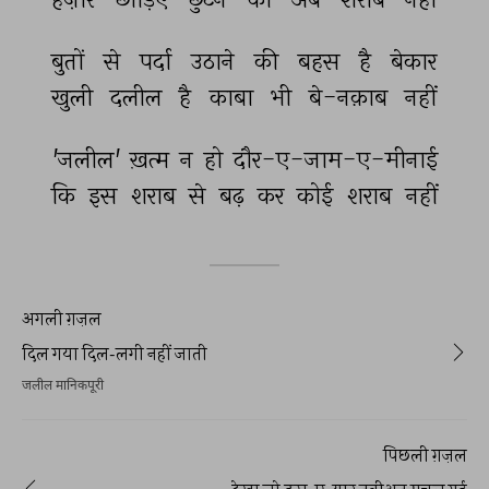
बुतों 
से 
पर्दा 
उठाने 
की 
बहस 
है 
बेकार 
खुली 
दलील 
है 
काबा 
भी 
बे-नक़ाब 
नहीं 
'जलील' 
ख़त्म 
न 
हो 
दौर-ए-जाम-ए-मीनाई 
कि 
इस 
शराब 
से 
बढ़ 
कर 
कोई 
शराब 
नहीं 
अगली ग़ज़ल
दिल गया दिल-लगी नहीं जाती
जलील मानिकपूरी
पिछली ग़ज़ल