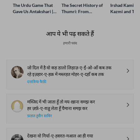
The Urdu Game That
The Secret History of
Irshad Kamil, B
Gave Us Antakshari |
Thumri: From
Kazmi and Top
Bait Bazi Explained
Lucknow’s Courts to
Poets Live at t
Global Stages
e-Rekhta Lond
Mushaira
आप ये भी पढ़ सकते हैं
हमारी पसंद
जो दिल में है वो कह डालो लिहाज़-ए-ईं-ओ-आँ कब तक
रहे इज़हार-ए-हक़ में मस्लहत मोहर-ए-दहाँ कब तक
दत्तात्रिया कैफ़ी
मस्जिद में भी जाता हूँ तो मय-ख़ाना समझ कर
हर ज़र्फ़-ए-वज़ू लेता हूँ पैमाना समझ कर
फ़ज़ल हुसैन साबिर
देखना वो गिर्या-ए-हसरत-मआल आ ही गया