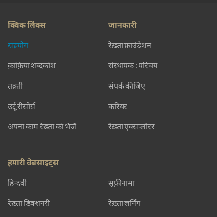
क्विक लिंक्स
जानकारी
सहयोग
रेख़्ता फ़ाउंडेशन
क़ाफ़िया शब्दकोश
संस्थापक : परिचय
तक़्ती
संपर्क कीजिए
उर्दू रीसोर्स
करियर
अपना काम रेख़्ता को भेजें
रेख़्ता एक्सप्लोरर
हमारी वेबसाइट्स
हिन्दवी
सूफ़ीनामा
रेख़्ता डिक्शनरी
रेख़्ता लर्निंग