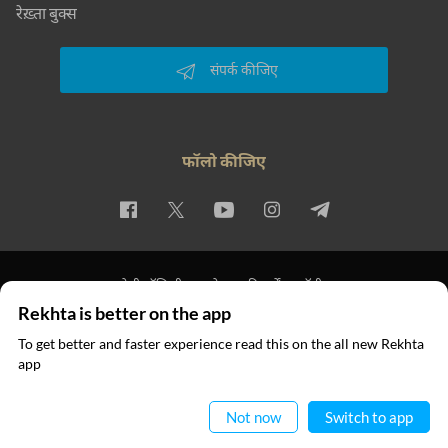
रेख़्ता बुक्स
संपर्क कीजिए
फॉलो कीजिए
प्राइवेसी पॉलिसी
इस्तेमाल की शर्तें
कॉपीराइट
Rekhta is better on the app
© 2026 Rekhta™ Foundation. All rights reserved.
To get better and faster experience read this on the all new Rekhta
app
ऐप में पढ़िए
Not now
Switch to app
RECITATIONS