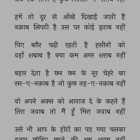
हमें 
तो 
दूर 
से 
आँखें 
दिखाई 
जाती 
हैं 
नक़ाब 
लिपटी 
है 
उस 
पर 
कोई 
इताब 
नहीं 
पिए 
बग़ैर 
चढ़ी 
रहती 
है 
हसीनों 
को 
वहाँ 
शबाब 
है 
क्या 
कम 
अगर 
शराब 
नहीं 
बहार 
देता 
है 
छन 
छन 
के 
नूर 
चेहरे 
का 
सर-ए-नक़ाब 
है 
जो 
कुछ 
तह-ए-नक़ाब 
नहीं 
वो 
अपने 
अक्स 
को 
आवाज़ 
दे 
के 
कहते 
हैं 
तिरा 
जवाब 
तो 
मैं 
हूँ 
मिरा 
जवाब 
नहीं 
उसे 
भी 
आप 
के 
होंटों 
का 
पड़ 
गया 
चसका 
हज़ार 
छोड़िए 
छुटने 
की 
अब 
शराब 
नहीं 