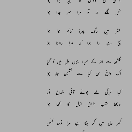
دشمن 
کی 
دوستی 
کا 
نتیجہ 
برا 
ہوا 
خنجر 
گلے 
ملا 
تو 
مرا 
سر 
جدا 
ہوا 
محشر 
میں 
رنگ 
چہرۂ 
ظالم 
ہوا 
ہوا 
سچ 
ہے 
برا 
ہوا 
کہ 
مرا 
سامنا 
ہوا 
گلشن 
سے 
اٹھ 
کے 
میرا 
مکاں 
دل 
میں 
آ 
گیا 
اک 
داغ 
بن 
گیا 
ہے 
نشیمن 
جلا 
ہوا 
کیا 
تیرگی 
لئے 
ہوئے 
آئی 
شعاع 
نور 
دیکھا 
شب 
فراق 
ازل 
کا 
لکھا 
ہوا 
گھر 
دل 
میں 
کر 
چکا 
ہے 
مرا 
نوحۂ 
قفس 