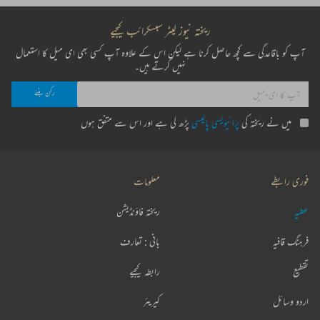
ریختہ نیوز لیٹر سبسکرائب کیجیے
آپ کو باقاعدگی سے کچھ حاصل کرنا ہے لیکن اس کے علاوہ آپ کسی بھی ای میل کا استعمال
نہیں کرتے ہیں۔
میں نے ریختہ کی
پرائیویسی پالیسی
پڑھ لی ہے اور اس سے متفق ہوں
فوری رابطے
معلومات
عطیہ
ریختہ فاؤنڈیشن
فرہنگ قافیہ
بانی : تعارف
تقطیع
رابطہ کیجیے
اردو وسائل
کیریئر