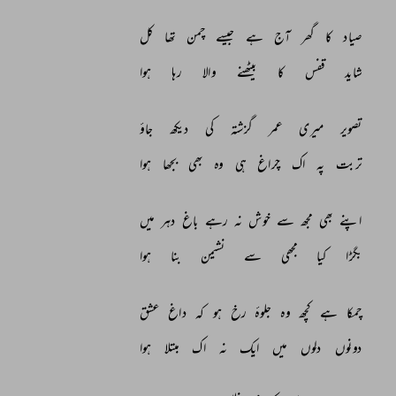
صیاد 
کا 
گھر 
آج 
ہے 
جیسے 
چمن 
تھا 
کل 
شاید 
قفس 
کا 
بیٹھنے 
والا 
رہا 
ہوا 
تصویر 
میری 
عمر 
گزشتہ 
کی 
دیکھ 
جاؤ 
تربت 
پہ 
اک 
چراغ 
ہی 
وہ 
بھی 
بجھا 
ہوا 
اپنے 
بھی 
مجھ 
سے 
خوش 
نہ 
رہے 
باغ 
دہر 
میں 
بگڑا 
کیا 
مجھی 
سے 
نشیمن 
بنا 
ہوا 
چمکا 
ہے 
کچھ 
وہ 
جلوۂ 
رخ 
ہو 
کہ 
داغ 
عشق 
دونوں 
دلوں 
میں 
ایک 
نہ 
اک 
مبتلا 
ہوا 