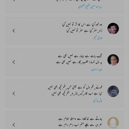
سید احمد حسین شفیق لکھنوی
وہ خود گیا ہے اس کا اثر تو نہیں گیا
زاد_سفر گیا ہے سفر تو نہیں گیا
طارق نعیم
عجیب بات ہے بیمار ہے نہیں بھی ہے
یہ دل تمہارا طلب_گار ہے نہیں بھی ہے
عبید الرحمان
خوئے_غم دل کو ہے یعنی حس_غم کچھ بھی نہیں
کیا ہے اب کار_گہہ_ناز_و_ستم کچھ بھی نہیں
مانی جائسی
جاتے ہے خانقاہ سے واعظ سلام ہے
ہم دیر سے چلے صنم اب رام رام ہے