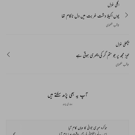
اگلی غزل
یوں اکیلا دشت غربت میں دل ناکام تھا
ثاقب لکھنوی
پچھلی غزل
تیز مجھ پر جو ستم گر کی چھری ہوتی ہے
ثاقب لکھنوی
آپ یہ بھی پڑھ سکتے ہیں
ہماری پسند
تذکرہ میری جوانی کا وہاں کام آیا
اس نے انگڑائی لی جس وقت مرا نام آیا