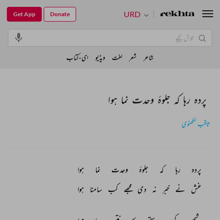
URD
Get App
Donate
شاعر
شعر
لغت
ویڈیو
ای-کتاب
پردہ رہا کہ جلوۂ وحدت نما ہوا
ثاقب لکھنوی
پردہ 
رہا 
کہ 
جلوۂ 
وحدت 
نما 
ہوا 
غش 
نے 
خبر 
نہ 
دی 
مجھے 
کب 
سامنا 
ہوا 