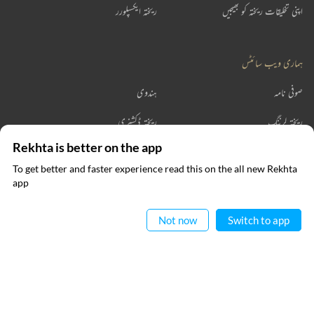
اپنی تخلیقات ریختہ کو بھیجیں
ریختہ ایکسپلورر
ہماری ویب سائٹس
صوفی نامہ
ہندوی
ریختہ لرننگ
ریختہ ڈکشنری
Rekhta is better on the app
ریختہ بکس
To get better and faster experience read this on the all new Rekhta
ایپ میں
app
پڑھیے
رابطہ کیجیے
Not now
Switch to app
فالو کیجیے