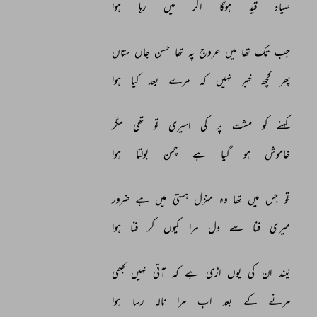
صیاد 
قید 
ہوگا 
اگر 
میں 
رہا 
ہوا 
جب 
تک 
تھا 
میں 
عروج 
پہ 
تھا 
حسن 
جاں 
ستاں 
پھر 
کچھ 
خبر 
نہیں 
کہ 
مرے 
بعد 
کیا 
ہوا 
کہنے 
کو 
مشت 
پر 
کی 
اسیری 
تو 
تھی 
مگر 
خاموش 
ہو 
گیا 
ہے 
چمن 
بولتا 
ہوا 
تو 
جس 
میں 
تھا 
وہ 
منزل 
ہستی 
میں 
ہے 
ضرور 
میری 
فنا 
سے 
دل 
مرا 
کیوں 
کر 
فنا 
ہوا 
نیند 
ان 
کی 
یوں 
اڑی 
ہے 
کہ 
آتی 
نہیں 
کبھی 
مرنے 
کے 
بعد 
اب 
مرا 
نالہ 
رسا 
ہوا 