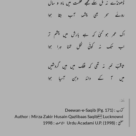
ڈھونڈے 
نہ 
مل 
سکے 
مجھے 
ظلمت 
میں 
ماہ 
و 
سال 
روئے 
سحر 
بھی 
چشمۂ 
آب 
بقا 
ہوا 
اک 
عمر 
ہو 
گئی 
کہ 
ہے 
بارش 
میں 
چشم 
تر 
اب 
تک 
نہ 
کوئی 
نخل 
تمنا 
ہرا 
ہوا 
ثاقبؔ 
خبر 
نہ 
تھی 
کہ 
فلک 
میں 
ہیں 
گردشیں 
میں 
آ 
کے 
دانۂ 
دہن 
آسیا 
ہوا 
مأخذ :
کتاب
: Deewan-e-Saqib (Pg. 171)
Author
: Mirza Zakir Husain Qazlibaas Saqib Lucknowvi
مطبع
: Urdu Acadami U.P. (1998)
اشاعت
: 1998