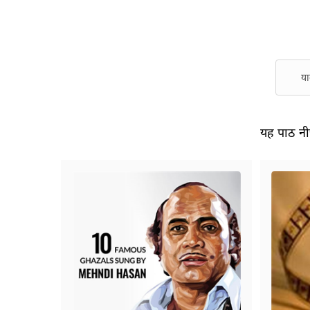
या
यह पाठ नीच