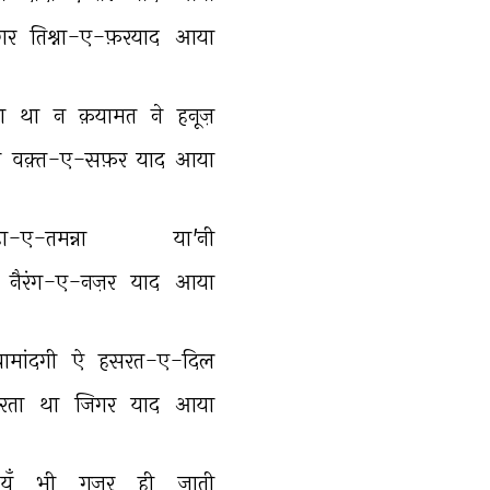
गर 
तिश्ना-ए-फ़रयाद 
आया 
ा 
था 
न 
क़यामत 
ने 
हनूज़ 
 
वक़्त-ए-सफ़र 
याद 
आया 
ा-ए-तमन्ना 
या'नी 
नैरंग-ए-नज़र 
याद 
आया 
ामांदगी 
ऐ 
हसरत-ए-दिल 
रता 
था 
जिगर 
याद 
आया 
यूँ 
भी 
गुज़र 
ही 
जाती 