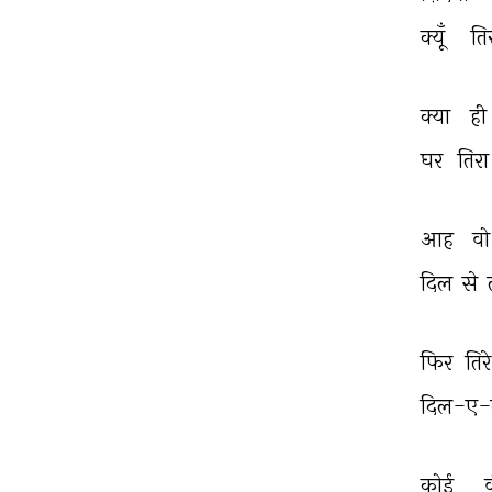
क्यूँ 
ति
THIS VIDEO IS PLAYING FROM YOUTUBE
क्या 
ही
घर 
तिरा
आह 
वो
दिल 
से 
फिर 
तिरे
दिल-ए-ग
कोई 