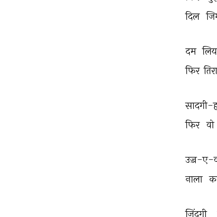
दिल 
जि
दम 
लिय
फिर 
तिरा
सादगी-ह
फिर 
वो 
उज़्र-ए-व
नाला 
क
ज़िंदगी 