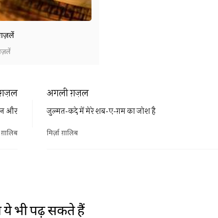
 ग़ज़लें
ग़ज़लें
ग़ज़ल
अगली ग़ज़ल
दिन और
ज़ुल्मत-कदे में मेरे शब-ए-ग़म का जोश है
ा ग़ालिब
मिर्ज़ा ग़ालिब
ये भी पढ़ सकते हैं