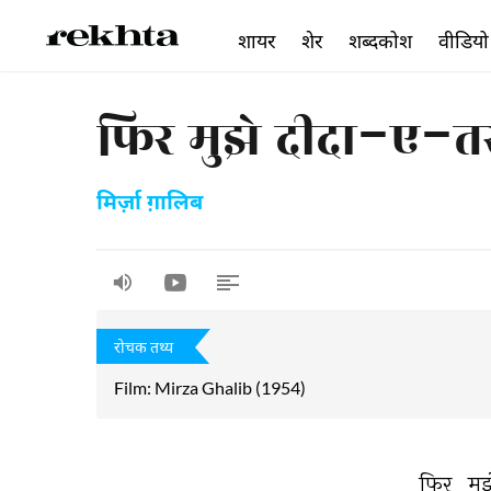
शायर
शेर
शब्दकोश
वीडियो
फिर मुझे दीदा-ए-
मिर्ज़ा ग़ालिब
रोचक तथ्य
Film: Mirza Ghalib (1954)
फिर 
मुझ