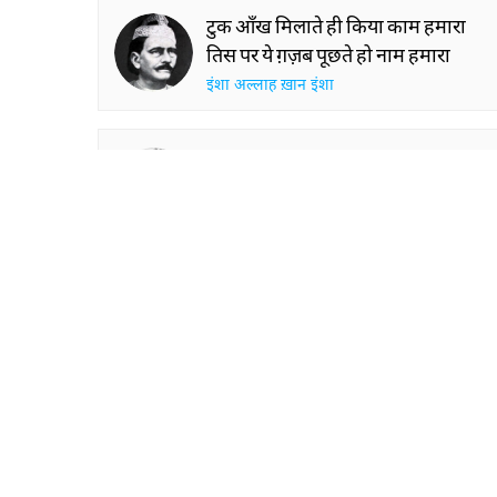
टुक आँख मिलाते ही किया काम हमारा
तिस पर ये ग़ज़ब पूछते हो नाम हमारा
इंशा अल्लाह ख़ान इंशा
वक़्त-ए-पीरी शबाब की बातें
ऐसी हैं जैसे ख़्वाब की बातें
RECITATIONS
शेख़ इब्राहीम ज़ौक़
नोमान शौक़
SHOW M