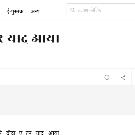
ई-पुस्तक
अन्य
तर याद आया
े 
दीदा-ए-तर 
याद 
आया 