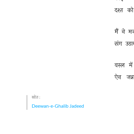
दश्त 
को
मैं 
ने 
मज
संग 
उठा
वस्ल 
में
ऐन 
जन्
स्रोत :
Deewan-e-Ghalib Jadeed