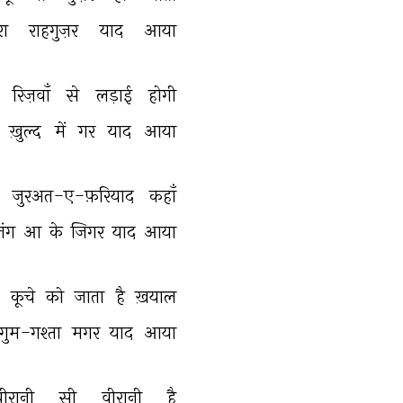
रा 
राहगुज़र 
याद 
आया 
 
रिज़वाँ 
से 
लड़ाई 
होगी 
बेगम अख़्तर
 
ख़ुल्द 
में 
गर 
याद 
आया 
तलअत महमूद
लता मंगेशकर
 
जुरअत-ए-फ़रियाद 
कहाँ 
तंग 
आ 
के 
जिगर 
याद 
आया 
कुंदन लाल सहगल
 
कूचे 
को 
जाता 
है 
ख़याल 
ुम-गश्ता 
मगर 
याद 
आया 
वीरानी 
सी 
वीरानी 
है 