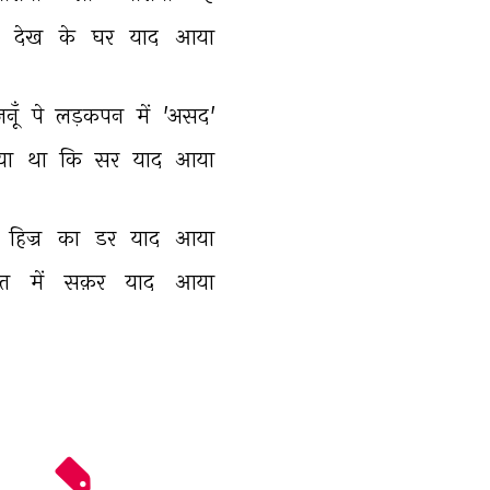
 
देख 
के 
घर 
याद 
आया 
नूँ 
पे 
लड़कपन 
में 
'असद' 
या 
था 
कि 
सर 
याद 
आया 
 
हिज्र 
का 
डर 
याद 
आया 
नत 
में 
सक़र 
याद 
आया 