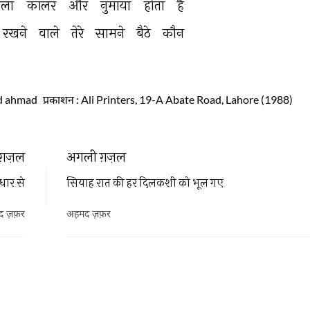
ैला 
कॉलर 
और 
नुमायाँ 
होता 
है 
रखने 
वाले 
तेरे 
सामने 
बैठे 
कौन 
d ahmad
प्रकाशन
: Ali Printers, 19-A Abate Road, Lahore (1988)
ग़ज़ल
अगली ग़ज़ल
धार से
सियाह रात की हर दिलकशी को भूल गए
द ज़फ़र
अहमद ज़फ़र