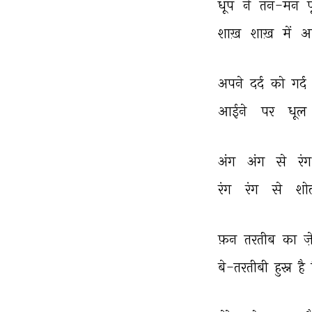
धूप 
ने 
तन-मन 
शाख़ 
शाख़ 
में 
आ
अपने 
दर्द 
को 
गर्द 
आईने 
पर 
धूल 
अंग 
अंग 
से 
रंग
रंग 
रंग 
से 
शोल
फ़न 
तरतीब 
का 
ज
बे-तरतीबी 
हुस्न 
है 