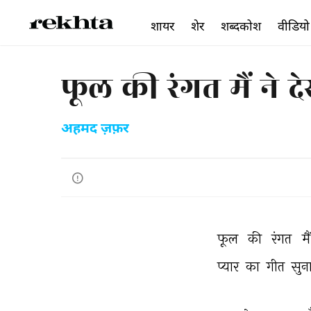
शायर
शेर
शब्दकोश
वीडियो
फूल की रंगत मैं ने द
अहमद ज़फ़र
फूल 
की 
रंगत 
मैं
प्यार 
का 
गीत 
सुन