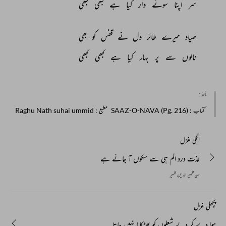
سر 
اپنا 
سوئے 
دار 
کیا 
ہے 
کبھی 
کبھی 
صیاد 
میرے 
طائر 
دل 
نے 
قفس 
کو 
بھی 
نالوں 
سے 
پر 
بہار 
کیا 
ہے 
کبھی 
کبھی 
مأخذ :
کتاب
: SAAZ-O-NAVA (Pg. 216)
مطبع
: Raghu Nath suhai ummid
اگلی غزل
لذت درد الم ہی سے سکوں آ جائے ہے
سید ظہیر الدین ظہیر
پچھلی غزل
ہوا دے کر دبے شعلوں کو بھڑکایا نہیں جاتا