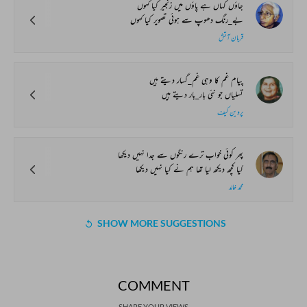
جاؤں کہاں ہے پاؤں میں زنجیر کیا کہوں
بے_رنگ دھوپ سے ہوئی تصویر کیا کہوں
قربان آتش
پیام غم کا وہی غم_گسار دیتے ہیں
تسلیاں جو نئی بار_بار دیتے ہیں
پروین کیف
پھر کوئی خواب ترے رنگوں سے جدا نہیں دیکھا
کیا کچھ دیکھ لیا تھا ہم نے کیا نہیں دیکھا
محمد خالد
SHOW MORE SUGGESTIONS
COMMENT
SHARE YOUR VIEWS