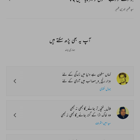
سید ظہیر الدین ظہیر
آپ یہ بھی پڑھ سکتے ہیں
ہماری پسند
کہاں سکون ہے دنیا میں زندگی کے لئے
ہزار رنج_و_مصائب ہیں آدمی کے لئے
جمال نقوی
ملال_غنچۂ_تر جائے_گا کبھی نہ کبھی
وہ خاک اڑا کے گزر جائے_گا کبھی نہ کبھی
سید امین اشرف