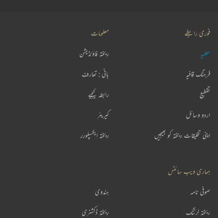
فوری رابطے
معلومات
عطیہ
ریختہ فاؤنڈیشن
فرہنگ قافیہ
بانی : تعارف
تقطیع
رابطہ کیجیے
اردو وسائل
کیریئر
اپنی تخلیقات ریختہ کو بھیجیں
ریختہ ایکسپلورر
ہماری ویب سائٹس
صوفی نامہ
ہندوی
ریختہ لرننگ
ریختہ ڈکشنری