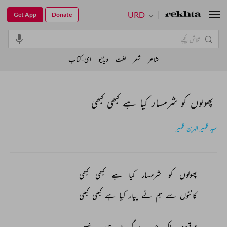
URD
Get App
Donate
شاعر
شعر
لغت
ویڈیو
ای-کتاب
پھولوں کو شرمسار کیا ہے کبھی کبھی
سید ظہیر الدین ظہیر
پھولوں 
کو 
شرمسار 
کیا 
ہے 
کبھی 
کبھی 
کانٹوں 
سے 
ہم 
نے 
پیار 
کیا 
ہے 
کبھی 
کبھی 