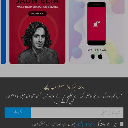
ریختہ نیوز لیٹر سبسکرائب کیجیے
آپ کو باقاعدگی سے کچھ حاصل کرنا ہے لیکن اس کے علاوہ آپ کسی بھی ای میل کا استعمال
نہیں کرتے ہیں۔
میں نے ریختہ کی
پرائیویسی پالیسی
پڑھ لی ہے اور اس سے متفق ہوں