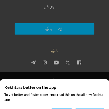
ریختہ بکس
رابطہ کیجیے
فالو کیجیے
پرائیویسی پالیسی
استعمال کی شرائط
جملہ حقوق
Rekhta is better on the app
© 2026 Rekhta™ Foundation. All rights reserved.
To get better and faster experience read this on the all new Rekhta
ایپ میں
app
پڑھیے