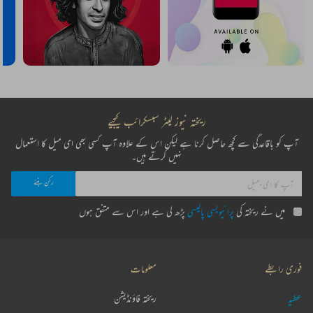
ریختہ نیوز لیٹر سبسکرائب کیجیے
آپ کو باقاعدگی سے کچھ حاصل کرنا ہے لیکن اس کے علاوہ آپ کسی بھی ای میل کا استعمال
نہیں کرتے ہیں۔
میں نے ریختہ کی
پرائیویسی پالیسی
پڑھ لی ہے اور اس سے متفق ہوں
فوری رابطے
معلومات
عطیہ
ریختہ فاؤنڈیشن