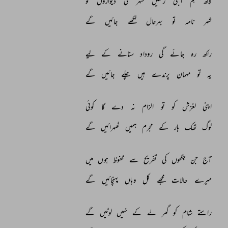
لاکھ 
ہم 
اجلی 
رکھیں 
شہر 
کی 
دیواروں 
کو 
شہر 
نامہ 
تو 
بہرحال 
لکھے 
جائیں 
گے 
راکھ 
رہ 
جائے 
گی 
روداد 
سنانے 
کے 
لیے 
یہ 
تو 
مہمان 
پرندے 
ہیں 
چلے 
جائیں 
گے 
اپنی 
لغزش 
کو 
تو 
الزام 
نہ 
دے 
گا 
کوئی 
لوگ 
تھک 
ہار 
کے 
مجرم 
ہمیں 
ٹھہرائیں 
گے 
آج 
جن 
جگہوں 
کی 
تفریح 
سے 
محفوظ 
ہوں 
میں 
میرے 
حالات 
مجھے 
کل 
وہاں 
پہنچائیں 
گے 
راستے 
شام 
کو 
گھر 
لے 
کے 
نہیں 
لوٹیں 
گے 