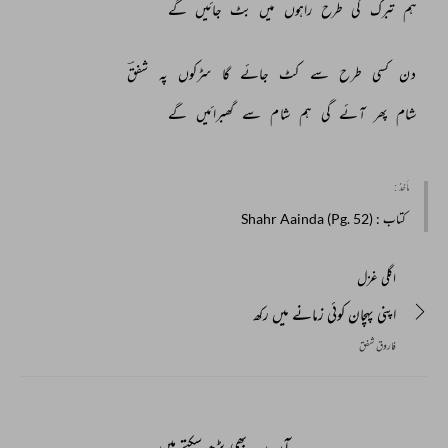
ہم 
تبرک 
کی 
طرح 
راہوں 
میں 
بٹ 
جائیں 
گے 
دن 
کسی 
طرح 
سے 
کٹ 
جائے 
گا 
سڑکوں 
پہ 
شفقؔ 
شام 
پھر 
آئے 
گی 
ہم 
شام 
سے 
گھبرائیں 
گے 
مأخذ :
کتاب
: Shahr Aainda (Pg. 52)
اگلی غزل
اپنی پہچان کوئی زمانے میں رکھ
فاروق شفق
آپ یہ بھی پڑھ سکتے ہیں