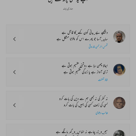
ہماری پسند
دیکھیے بے_بدنی کون کہے_گا قاتل ہے
سایہ_آسا جو پھرے اس کو پکڑنا مشکل ہے
شمس الرحمن فاروقی
اجالا چھن رہا ہے روشنی تقسیم ہوتی ہے
تری آواز ہے یا زندگی تقسیم ہوتی ہے
شاذ تمکنت
نہ کفر کی نہ کبھی ہم سے دیں کی بات کرو
کسی کی زلف کسی کی جبیں کی بات کرو
طالب دہلوی
سیم_و_زر چاہے نہ الماس_و_گہر مانگے ہے