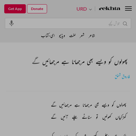
URD
Get App
Donate
شاعر
شعر
لغت
ویڈیو
ای-کتاب
پھولوں کو ویسے بھی مرجھانا ہے مرجھائیں گے
فاروق شفق
پھولوں 
کو 
ویسے 
بھی 
مرجھانا 
ہے 
مرجھائیں 
گے 
کھڑکیاں 
کھولیں 
تو 
سناٹے 
چلے 
آئیں 
گے 