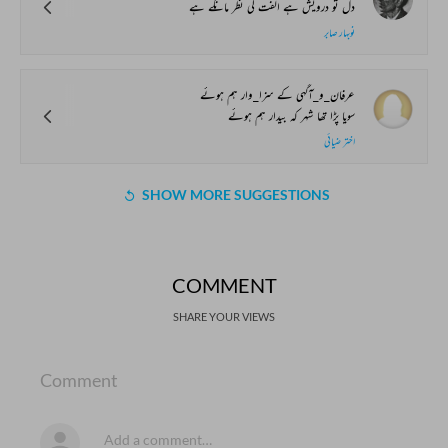
دل تو درویش ہے الفت کی نظر مانگے ہے
نوبہار صابر
عرفان_و_آگہی کے سزا_وار ہم ہوئے
سویا پڑا تھا شہر کہ بیدار ہم ہوئے
اختر ضیائی
SHOW MORE SUGGESTIONS
COMMENT
SHARE YOUR VIEWS
Comment