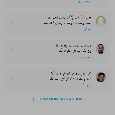
ارشاد احمد نیازی
وہ پیاس کی اب بھیج گھٹا چاروں طرف سے
اے میرے خدا میرے خدا چاروں طرف سے
سجاد سلیم
جب خزاں کے چہرے پیلے ہو گئے
باغ کے سب پھل رسیلے ہو گئے
رضوان احمد راز
ہم اسے پیار کا تحفہ بھی نہیں دے سکتے
مسئلہ یہ ہے کہ دھوکا بھی نہیں دے سکتے
سندیپ شجر
SHOW MORE SUGGESTIONS