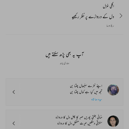
اگلی غزل
دل کے دروازے پر نظر رکھیے
رینو ورما
آپ یہ بھی پڑھ سکتے ہیں
ہماری پسند
اپنے نخرے سنبھال چلتا بن
تجھ میں کیا ہے کمال چلتا بن
سیدہ ہما شاہ
حنائی جلتی پوریں صبر کا پھل دل کا دروازہ
سکڑتی دستکیں حیرت مقفل دل کا دروازہ