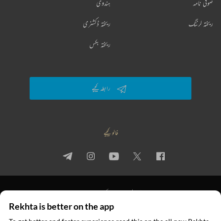
صوفی نامہ
ہندوی
ریختہ لرننگ
ریختہ ڈکشنری
ریختہ بکس
رابطہ کیجیے
فالو کیجیے
پرائیویسی پالیسی
استعمال کی شرائط
جملہ حقوق
Rekhta is better on the app
© 2026 Rekhta™ Foundation. All rights reserved.