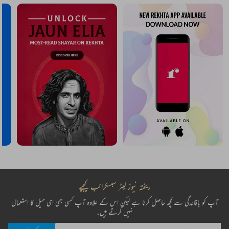
ریختہ نیوز لیٹر سبسکرائب کیجیے
آپ کو باقاعدگی سے کچھ حاصل کرنا ہے لیکن اس کے علاوہ آپ کسی بھی ای میل کا استعمال
نہیں کرتے ہیں۔