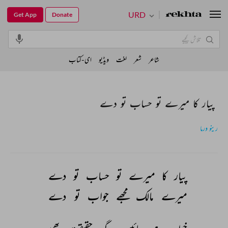
URD
Get App
Donate
شاعر
شعر
لغت
ویڈیو
ای-کتاب
پیار کا میرے تو حساب تو دے
رینو ورما
پیار 
کا 
میرے 
تو 
حساب 
تو 
دے 
میرے 
مالک 
مجھے 
جواب 
تو 
دے 