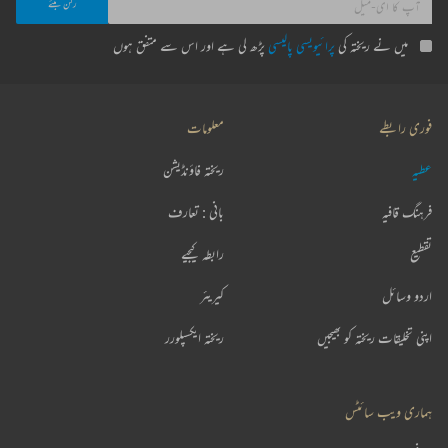
میں نے ریختہ کی
پرائیویسی پالیسی
پڑھ لی ہے اور اس سے متفق ہوں
فوری رابطے
معلومات
عطیہ
ریختہ فاؤنڈیشن
فرہنگ قافیہ
بانی : تعارف
تقطیع
رابطہ کیجیے
اردو وسائل
کیریئر
اپنی تخلیقات ریختہ کو بھیجیں
ریختہ ایکسپلورر
ہماری ویب سائٹس